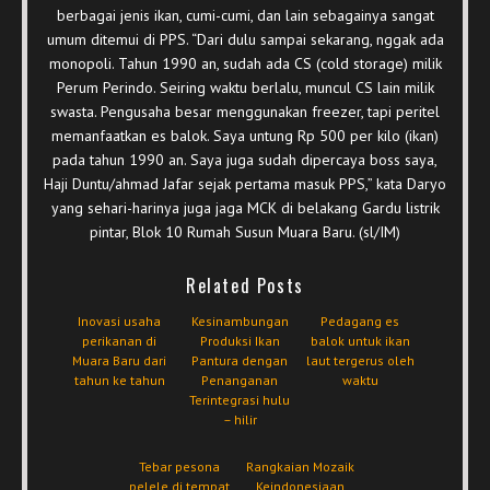
berbagai jenis ikan, cumi-cumi, dan lain sebagainya sangat
umum ditemui di PPS. “Dari dulu sampai sekarang, nggak ada
monopoli. Tahun 1990 an, sudah ada CS (cold storage) milik
Perum Perindo. Seiring waktu berlalu, muncul CS lain milik
swasta. Pengusaha besar menggunakan freezer, tapi peritel
memanfaatkan es balok. Saya untung Rp 500 per kilo (ikan)
pada tahun 1990 an. Saya juga sudah dipercaya boss saya,
Haji Duntu/ahmad Jafar sejak pertama masuk PPS,” kata Daryo
yang sehari-harinya juga jaga MCK di belakang Gardu listrik
pintar, Blok 10 Rumah Susun Muara Baru. (sl/IM)
Related Posts
Inovasi usaha
Kesinambungan
Pedagang es
perikanan di
Produksi Ikan
balok untuk ikan
Muara Baru dari
Pantura dengan
laut tergerus oleh
tahun ke tahun
Penanganan
waktu
Terintegrasi hulu
– hilir
Tebar pesona
Rangkaian Mozaik
pelele di tempat
Keindonesiaan