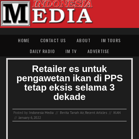
HOME
CONTACT US
ABOUT
IM TOURS
DAILY RADIO
IM TV
ADVERTISE
Retailer es untuk
pengawetan ikan di PPS
tetap eksis selama 3
dekade
Posted by:
Indonesia Media
//
Berita Tanah Air
,
Recent Articles
//
IKAN
//
January 6, 2022