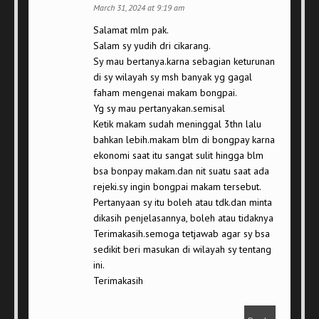
March 31, 2024 at 9:19 am
Salamat mlm pak.
Salam sy yudih dri cikarang.
Sy mau bertanya.karna sebagian keturunan
di sy wilayah sy msh banyak yg gagal
faham mengenai makam bongpai.
Yg sy mau pertanyakan.semisal
Ketik makam sudah meninggal 3thn lalu
bahkan lebih.makam blm di bongpay karna
ekonomi saat itu sangat sulit hingga blm
bsa bonpay makam.dan nit suatu saat ada
rejeki.sy ingin bongpai makam tersebut.
Pertanyaan sy itu boleh atau tdk.dan minta
dikasih penjelasannya, boleh atau tidaknya
Terimakasih.semoga tetjawab agar sy bsa
sedikit beri masukan di wilayah sy tentang
ini.
Terimakasih