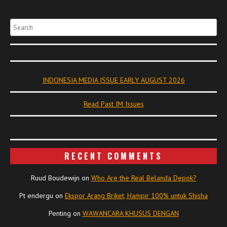
Search
INDONESIA MEDIA ISSUE EARLY AUGUST 2026
Read Past IM Issues
RECENT COMMENTS
Ruud Boudewijn
on
Who Are the Real Belanda Depok?
Pt endergu
on
Ekspor Arang Briket, Hampir 100% untuk Shisha
Penting
on
WAWANCARA KHUSUS DENGAN