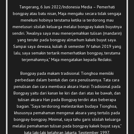
Tangerang, 6 Juni 2022/Indonesia Media – Pemerhati
bongpay atau batu nisan, Maja mengaku secara tidak sengaja
menekuni hobinya terutama ketika ia terdorong mau
menelusuri silsilah keluarga melalui bongpay kakek buyutnya
sendiri. “Awalnya saya mau menerjemahkan tulisan (mandarin)
yang terukir pada bongpay almarhum kakek buyut saya.
Sampai saya dewasa, kuliah di semester IV tahun 2019 yang
lalu, saya semakin tertarik memerhatikan bongpay, terutama
terjemahannya,” Maja mengatakan kepada Redaksi.
Bongpay pada makam tradisional Tionghoa memiliki
perbedaan dalam bentuk dan cara penulisannya. Tata cara
penulisan dan cara membaca aksara Hanzi Tradisional pada
Bongpay yaitu dari kanan ke kiri dan dari atas ke bawah, dan
tulisan aksara Han pada Bongpay terdiri atas beberapa
bagian. “Saya terdorong melestarikan budaya Tionghoa,
khususnya pemahaman mengenai aksara yang tertulis pada
bongpay-bongpay. Minimal, saya tahu garis silsilah keluarga
melalui pemahaman tulisan pada bongpay kakek buyut saya,”
kata laki-laki kelahiran Jakarta, September 1997.