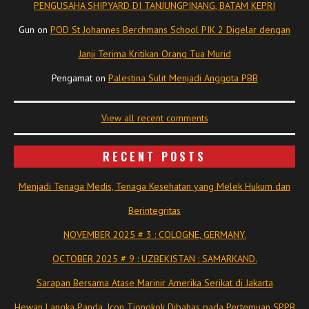
PENGUSAHA SHIPYARD DI TANJUNGPINANG, BATAM KEPRI
Gun
on
POD St Johannes Berchmans School PIK 2 Digelar dengan
Janji Terima Kritikan Orang Tua Murid
Pengamat
on
Palestina Sulit Menjadi Anggota PBB
View all recent comments
RECENT POSTS
Menjadi Tenaga Medis, Tenaga Kesehatan yang Melek Hukum dan
Berintegritas
NOVEMBER 2025 # 3 : COLOGNE, GERMANY.
OCTOBER 2025 # 9 : UZBEKISTAN : SAMARKAND.
Sarapan Bersama Atase Marinir Amerika Serikat di Jakarta
Hewan Langka Panda, Icon Tiongkok Dibahas pada Pertemuan SPPB