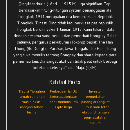
Qing/Manchuria (1644 – 1915 M) juga signifikan. Tapi
berdasarkan hitung-hitungan system penanggalan ala
Tiongkok, 1911 merupakan era kemerdekaan Republik
Tiongkok. “Dinasti Qing tidak lagi berkuasa pas republik
Tiongkok berdiri, yakni 1 Januari 1912. Kami tukaran data
dengan sesama yang peduli dan pemerhati bongpay. Salah
satunya, pengurus perkuburan (Tokong) bapak The Han
Thong (Bo Dong) di Parakan, Jawa Tengah. The Han Thong
yang suka menulis tentang Bongpay dan share kepada para
pemerhati lain. Dia sangat aktif dan tidak pelit untuk berbagi
koleksi-koleksinya,” kata Maja. (sl/IM)
Related Posts
Tradisi Tionghoa
Perbedaan Isi UU
Investor
rumah-rumahan
Ketenagakerjaan
pengolahan
masih eksis,
dan Omnibus Law
pinang di Langkat
menjadi lahan
Cipta Kerja
Sumut mau tetap
bisnis
ekspor di tengah
permasalahan
hukum