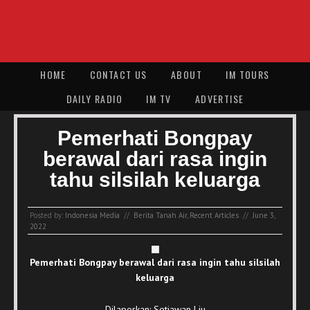
HOME
CONTACT US
ABOUT
IM TOURS
DAILY RADIO
IM TV
ADVERTISE
Pemerhati Bongpay
berawal dari rasa ingin
tahu silsilah keluarga
Posted by:
Indonesia Media
//
Berita Tanah Air
,
Recent Articles
//
June 3,
2022
Pemerhati Bongpay berawal dari rasa ingin tahu silsilah
keluarga
Dilaporkan: Setiawan Liu