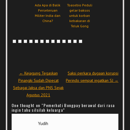
Ada Apa di Balik
Toasebio Peduli
Perseteruan
gelar baksos
Militer India dan
untuk korban
China?
kebakaran di
Teluk Gong
Post navigation
←
Kejagung Tegaskan
Saksi perkara dugaan korupsi
Pinangki Sudah Dipecat
Perindo sempat ingatkan SJ
→
Sebagai Jaksa dan PNS Sejak
Agustus 2021
One thought on “
Pemerhati Bongpay berawal dari rasa
ingin tahu silsilah keluarga
”
Yudih