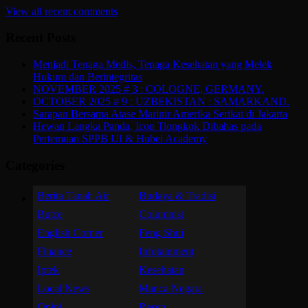
View all recent comments
Recent Posts
Menjadi Tenaga Medis, Tenaga Kesehatan yang Melek
Hukum dan Berintegritas
NOVEMBER 2025 # 3 : COLOGNE, GERMANY.
OCTOBER 2025 # 9 : UZBEKISTAN : SAMARKAND.
Sarapan Bersama Atase Marinir Amerika Serikat di Jakarta
Hewan Langka Panda, Icon Tiongkok Dibahas pada
Pertemuan SPPB UI & Hubei Academy
Categories
Berita Tanah Air
Budaya & Tradisi
Butce
Columnist
English Corner
Feng Shui
Finance
Infotainment
Iptek
Kesehatan
Local News
Manca Negara
Opini
Resep