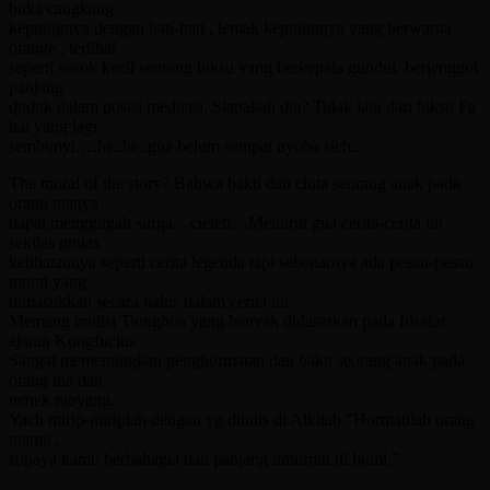
buka cangkang
kepitingnya dengan hati-hati , lemak kepitingnya yang berwarna
orange , terlihat
seperti sosok kecil seorang biksu yang berkepala gundul, berjenggot
panjang
duduk dalam posisi meditasi. Siapakah dia? Tidak lain dari biksu Fa
hai yang lagi
sembunyi.…he..he..gua belum sempat nyoba sich..
The moral of the story? Bahwa bakti dan cinta seorang anak pada
orang tuanya
dapat menggugah surga. ..cieleh…Menurut gua cerita-cerita ini
sekilas pintas
kelihatannya seperti cerita legenda tapi sebenarnya ada pesan-pesan
moral yang
dimasukkan secara halus dalam cerita ini.
Memang tradisi Tionghoa yang banyak didasarkan pada filsafat
ajaran Kongfucius
Sangat mementingkan penghormatan dan bakti seorang anak pada
orang tua dan
nenek moyang.
Yach mirip-miriplah dengan yg ditulis di Alkitab ”Hormatilah orang
tuamu ,
supaya kamu berbahagia dan panjang umurmu di bumi.”