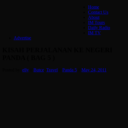
Home
Contact Us
About
IM Tours
Daily Radio
IM TV
Advertise
KISAH PERJALANAN KE NEGERI
PANDA ( BAG 5 )
Posted by:
elly
//
Butce
,
Travel
//
Panda 5
//
May 24, 2011