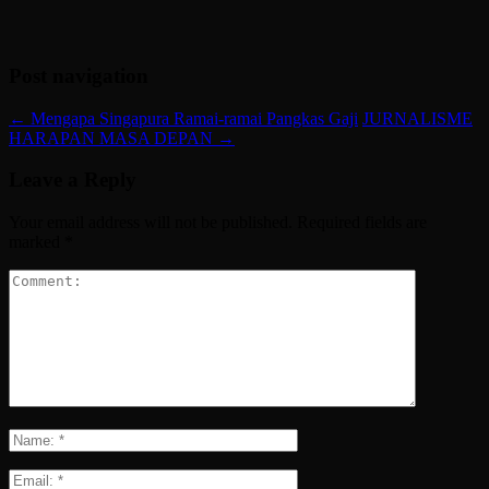
Post navigation
←
Mengapa Singapura Ramai-ramai Pangkas Gaji
JURNALISME
HARAPAN MASA DEPAN
→
Leave a Reply
Your email address will not be published.
Required fields are
marked
*