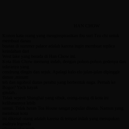
HAN CHOW
Konon kata orang yang menginspirasikan ibu suri Tzu chi untuk
membuat danau
buatan di summer palace adalah karena ingin membuat replica
keindahan dari
West lake yang berada di Han Chow ini.
Kota Han Chow memang indah, dengan pohon-pohon gedenya dan
udaranya yang
cendrung dingin dan sejuk. Apalagi kalo elo jalan-jalan dipinggir
danau ,minum
teh dan ngobrol diatas perahu yang berbentuk naga. Pernah ke
Bogor? Yach kayak
gitulah..
Tidak seperti Shanghai yang sibuk, orang-orang di kota ini
kelihatannya lebih
santai. Tidak heran Tea House sangat popular disana. Namun yang
membuat kota
ini dikenal orang adalah karena di tempat inilah yang merupakan
asalnya legenda
siluman ular putih.