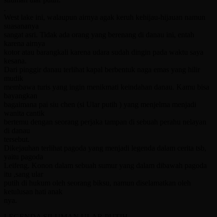
.
West lake ini, walaupun airnya agak keruh kehijau-hijauan namun
suasananya
sangat asri. Tidak ada orang yang berenang di danau ini, entah
karena airnya
kotor atau barangkali karena udara sudah dingin pada waktu saya
kesana.
Dari pinggir danau terlihat kapal berbentuk naga emas yang hilir
mudik
membawa turis yang ingin menikmati keindahan danau. Kamu bisa
bayangkan
bagaimana pai siu chen (si Ular putih ) yang menjelma menjadi
wanita cantik
bertemu dengan seorang perjaka tampan di sebuah perahu nelayan
di danau
tersebut.
Dikejauhan terlihat pagoda yang menjadi legenda dalam cerita tsb,
yaitu pagoda
Leifeng. Konon dalam sebuah sumur yang dalam dibawah pagoda
itu ,sang ular
putih di hukum oleh seorang biksu, namun diselamatkan oleh
ketulusan hati anak
nya.
LEGENDA SILUMAN ULAR PUTIH