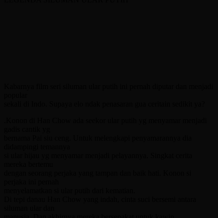
Kabarnya film seri siluman ular putih ini pernah diputar dan menjadi
popular
sekali di Indo. Supaya elo ndak penasaran gua ceritain sedikit ya?
.Konon di Han Chow ada seekor ular putih yg menyamar menjadi
gadis cantik yg
bernama Pai siu ceng. Untuk melengkapi penyamarannya dia
didampingi temannya
si ular hijau yg menyamar menjadi pelayannya. Singkat cerita
mereka bertemu
dengan seorang perjaka yang tampan dan baik hati. Konon si
perjaka ini pernah
menyelamatkan si ular putih dari kematian.
Di tepi danau Han Chow yang indah, cinta suci bersemi antara
siluman ular dan
manusia. Dan akhirnya mereka bersepakat untuk kawin.