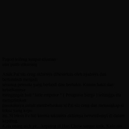
Pagod leifeng tempat siluman
ular putih dikurung
Anak Pai siu ceng akhirnya dibesarkan oleh ayahnya dan
bertumbuh menjadi
seorang pemuda yang berbudi dan berbakti. Konon bakti dan
kebaikannya
menggugah hati “Jade emperor “ ( Penguasa Surga ) sehingga dia
mengirimkan
pasukannya untuk membebaskan si Pai siu ceng dan menangkap si
biksu yang kepo
ini. Si biksu Fa hai karena takutnya akhirnya bersembunyi di dalam
kepiting.
Kata orang nich ye…kepiting di Han Chow sangat unik. Kalo elo