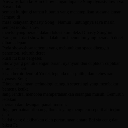
Anyway, kalo ke Han Chow jangan lupa ke Song dynasty town ya.
Saya ndak
sempat kunjungi taman hiburan yang menampilkan suasana jaman
lampau di
masa kejayaan dynasty Song.. Namun , untungnya saya masih
sempat nonton show
mereka yang berada dalam lokasi kompleks Dinasty Song ini..
Yang unik dari show ini adalah kursi penonton yang berada 5 deret
dibaris depan.
Pada show-show tertentu yang mebutuhkan space ditengah
penonton, seluruh deret
kursi itu bisa bergeser.
Show yang penuh dengan tarian, nyanyian dan cuplikan-cuplikan
drama, seperti
kisah heroic Jendral Yu fei, legenda ular putih , dan kebesaran
dynasty Song.
Ditopang dengan technologi canggih seperti api yang membakar
benteng ketika
sang Jendral mencoba mempertahankan serangan musuh. Gemuruh
ledakan
meriam dan desingan panah musuh.
Juga permainan ribuan gallon air yang mengucur seperti air terjun
dan
badai yang diakibatkan oleh pertarungan antara Bai siu ceng dan
biksu Fa