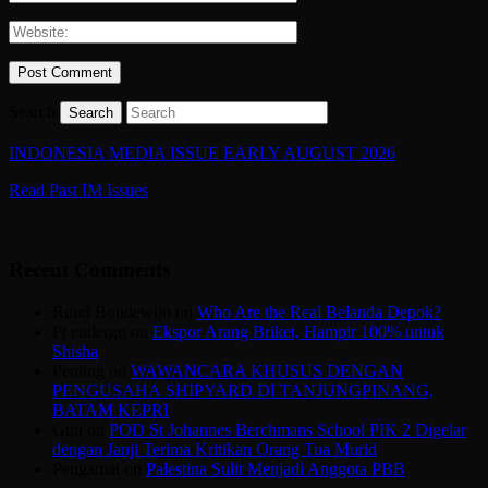
Search
INDONESIA MEDIA ISSUE EARLY AUGUST 2026
Read Past IM Issues
Recent Comments
Ruud Boudewijn
on
Who Are the Real Belanda Depok?
Pt endergu
on
Ekspor Arang Briket, Hampir 100% untuk
Shisha
Penting
on
WAWANCARA KHUSUS DENGAN
PENGUSAHA SHIPYARD DI TANJUNGPINANG,
BATAM KEPRI
Gun
on
POD St Johannes Berchmans School PIK 2 Digelar
dengan Janji Terima Kritikan Orang Tua Murid
Pengamat
on
Palestina Sulit Menjadi Anggota PBB