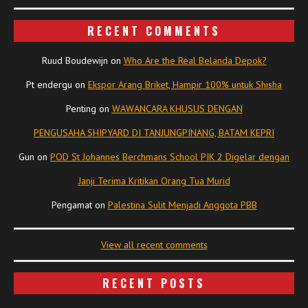
RECENT COMMENTS
Ruud Boudewijn
on
Who Are the Real Belanda Depok?
Pt endergu
on
Ekspor Arang Briket, Hampir 100% untuk Shisha
Penting
on
WAWANCARA KHUSUS DENGAN
PENGUSAHA SHIPYARD DI TANJUNGPINANG, BATAM KEPRI
Gun
on
POD St Johannes Berchmans School PIK 2 Digelar dengan
Janji Terima Kritikan Orang Tua Murid
Pengamat
on
Palestina Sulit Menjadi Anggota PBB
View all recent comments
RECENT POSTS