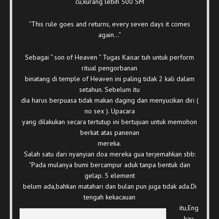
cu,kurang lebih 500 SM
“This rule goes and returns, every seven days it comes
again…”
Sebagai “ son of Heaven “ Tugas Kaisar tuh untuk perform
ritual pengorbanan
binatang di temple of Heaven ini paling tidak 2 kali dalam
setahun. Sebelum itu
dia harus berpuasa tidak makan daging dan menyucikan diri (
no sex ). Upacara
yang dilakukan secara tertutup ini bertujuan untuk memohon
berkat atas panenan
mereka.
Salah satu dari nyanyian doa mereka gua terjemahkan sbb:
“Pada mulanya bumi bercampur aduk tanpa bentuk dan
gelap. 5 element
belum ada,bahkan matahari dan bulan pun juga tidak ada.Di
tengah kekacauan
itu,Eng
kau