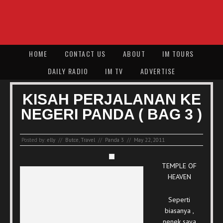
HOME
CONTACT US
ABOUT
IM TOURS
DAILY RADIO
IM TV
ADVERTISE
KISAH PERJALANAN KE
NEGERI PANDA ( BAG 3 )
Posted by:
elly
//
Butce
,
Travel
//
Panda 3
//
May 22, 2011
TEMPLE OF
HEAVEN
Seperti
biasanya ,
nenek saya