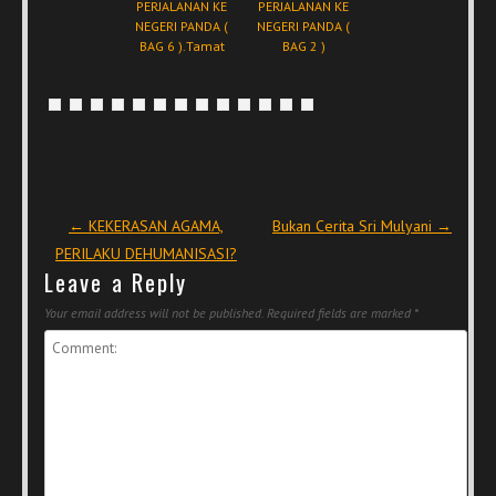
PERJALANAN KE
PERJALANAN KE
NEGERI PANDA (
NEGERI PANDA (
BAG 6 ).Tamat
BAG 2 )
Post navigation
←
KEKERASAN AGAMA,
Bukan Cerita Sri Mulyani
→
PERILAKU DEHUMANISASI?
Leave a Reply
Your email address will not be published.
Required fields are marked
*