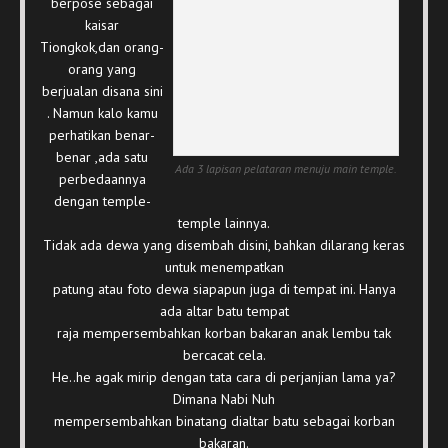
berpose sebagai
kaisar
Tiongkok,dan orang-
orang yang
berjualan disana sini
. Namun kalo kamu
perhatikan benar-
benar ,ada satu
Ada 3 lapisan pelataran menuju main temple.
perbedaannya
dengan temple-
temple lainnya.
Tidak ada dewa yang disembah disini, bahkan dilarang keras
untuk menempatkan
patung atau foto dewa siapapun juga di tempat ini. Hanya
ada altar batu tempat
raja mempersembahkan korban bakaran anak lembu tak
bercacat cela.
He..he agak mirip dengan tata cara di perjanjian lama ya?
Dimana Nabi Nuh
mempersembahkan binatang dialtar batu sebagai korban
bakaran.