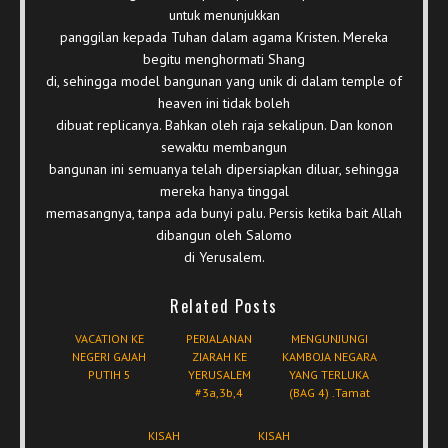
untuk menunjukkan
panggilan kepada Tuhan dalam agama Kristen. Mereka
begitu menghormati Shang
di, sehingga model bangunan yang unik di dalam temple of
heaven ini tidak boleh
dibuat replicanya. Bahkan oleh raja sekalipun. Dan konon
sewaktu membangun
bangunan ini semuanya telah dipersiapkan diluar, sehingga
mereka hanya tinggal
memasangnya, tanpa ada bunyi palu. Persis ketika bait Allah
dibangun oleh Salomo
di Yerusalem.
Related Posts
VACATION KE
PERJALANAN
MENGUNJUNGI
NEGERI GAJAH
ZIARAH KE
KAMBOJA NEGARA
PUTIH 5
YERUSALEM
YANG TERLUKA
#3a,3b,4
(BAG 4) .Tamat
KISAH
KISAH