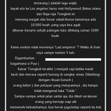
terlarang ) adalah lagu wajib,
kayak elo ke Los angeles harus visit Hollywood. Bekas istana
dari Raja-raja Tiongkok ini
memang megah dan besar sekali.Konon kamarnya ada
10.000 buah..yang saya kira agak
dibesar-besarin sebab palingan kalo dihitung cuman 1000
buah.
Kamu nonton ndak movienya “Last emperor “? Waktu di Irian
saya sampe nonton 5 kali.
Digambarkan
bagaimana si Puyi (
Kaisar Tiongkok terakhir ) menjadi raja ketika masih
kecil dan merasa seperti burung di sangkar emas. Dikelilingi
dengan ribuan Eunuch (
orang kebiri ) dan pelayan yang melayaninya , dia hampir
tidak mengenal kata “Tidak “.
Sampe-sampe untuk jalan santai aja, dia dikuti seratusan
orang yang bersiap-siap utk
memenuhi kebutuhannya. Gua heran juga,hidup seperti itu kok