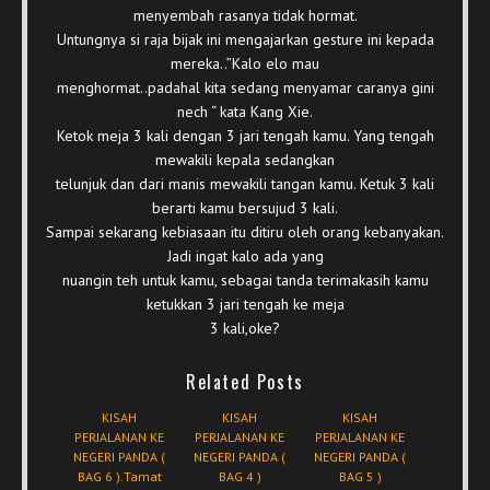
menyembah rasanya tidak hormat.
Untungnya si raja bijak ini mengajarkan gesture ini kepada
mereka..”Kalo elo mau
menghormat..padahal kita sedang menyamar caranya gini
nech “ kata Kang Xie.
Ketok meja 3 kali dengan 3 jari tengah kamu. Yang tengah
mewakili kepala sedangkan
telunjuk dan dari manis mewakili tangan kamu. Ketuk 3 kali
berarti kamu bersujud 3 kali.
Sampai sekarang kebiasaan itu ditiru oleh orang kebanyakan.
Jadi ingat kalo ada yang
nuangin teh untuk kamu, sebagai tanda terimakasih kamu
ketukkan 3 jari tengah ke meja
3 kali,oke?
Related Posts
KISAH
KISAH
KISAH
PERJALANAN KE
PERJALANAN KE
PERJALANAN KE
NEGERI PANDA (
NEGERI PANDA (
NEGERI PANDA (
BAG 6 ).Tamat
BAG 4 )
BAG 5 )