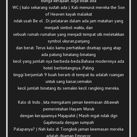
bunga kerajaan. Juga tidak ada
WC ( kalo sekarang sudah ada ). Kali menurut mereka the Son
of Heaven kayak malaikat
ndak usah Be ol . Di pelataran dalam ada jam matahari yang
menjadi simbol waktu, dan
sebuah rumah-rumahan yang menjadi tempat utk meletakkan
symbol ukuran,panjang
dan berat. Terus kalo kamu perhatikan disetiap ujung atap
ada patung binatang-binatang
kecil yang jumlah nya berbeda-beda.Bahasa modernnya ada
hotel berbintangnya..Paling
tinggi berjumlah 9 buah berarti di tempat itu adalah ruangan
untuk sang kaisar,semakin
kecil jumlah binatang itu semakin kecil rangking mereka.
Kalo di Indo , kita mengalami jaman keemasan dibawah
pemerintahan Hayam Wuruk
dengan kerajaannya Majapahit ( Masih ingat ndak dgn
Gajahmada dengan sumpah
Palapanya? ) Nah kalo di Tiongkok jaman keemasan mereka
adalah dijaman Emperor