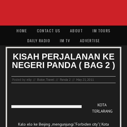
HOME
CONTACT US
ABOUT
IM TOURS
DAILY RADIO
IM TV
ADVERTISE
KISAH PERJALANAN KE
NEGERI PANDA ( BAG 2 )
Posted by:
elly
//
Butce
,
Travel
//
Panda 2
//
May 21, 2011
KOTA
TERLARANG
Kalo elo ke Beijing ,mengunjungi.”Forbiden city”( Kota