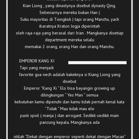
Kian Liong , yang dinastynya disebut dynasty Qing.
Sebenarnya mereka bukan Han (
Suku mayoritas di Tiongkok ) tapi orang Manchu, yach
ibaratnya Kraton Jogja diperintah
oleh raja-raja yang berasal dari Irian . Mangkanya disetiap
department mereka selalu
memakai 2 orang, orang Han dan orang Manchu.
EMPEROR KANG XI
Tapi yang menjadi
favorite gua nech adalah kakeknya si Kiang Liong yang
disebut
Emperor “Kang Xi “ Elo bisa bayangin growing up
dilingkungan “ Yes Man “ semua
kebutuhan kamu dipenuhi dan kamu tidak pernah kenal kata
“Tidak “ Mau tidak mau elo
pasti spoil ( manja ) dan arrogant. Sedikit-sedikit main
pancung kepala. Mangkanya ada
istilah “Dekat dengan emperor seperti dekat dengan Macan”