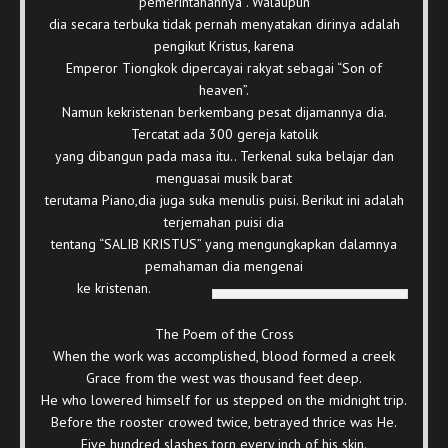
pemerintahannya . Walaupun
dia secara terbuka tidak pernah menyatakan dirinya adalah
pengikut Kristus, karena
Emperor Tiongkok dipercayai rakyat sebagai “Son of
heaven”.
Namun kekristenan berkembang pesat dijamannya dia.
Tercatat ada 300 gereja katolik
yang dibangun pada masa itu.. Terkenal suka belajar dan
menguasai musik barat
terutama Piano,dia juga suka menulis puisi. Berikut ini adalah
terjemahan puisi dia
tentang “SALIB KRISTUS” yang mengungkapkan dalamnya
pemahaman dia mengenai
ke kristenan.
The Poem of the Cross
When the work was accomplished, blood formed a creek
Grace from the west was thousand feet deep.
He who lowered himself for us stepped on the midnight trip.
Before the rooster crowed twice, betrayed thrice was He.
Five hundred slashes torn every inch of his skin.