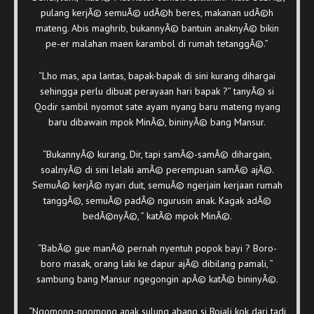
pulang kerjÃ© semuÃ© udÃ©h beres, makanan udÃ©h
mateng. Abis maghrib, bukannyÃ© bantuin anaknyÃ© bikin
pe-er malahan maen karambol di rumah tetanggÃ©.”
“Lho mas, apa lantas, bapak-bapak di sini kurang dihargai
sehingga perlu dibuat perayaan hari bapak ?” tanyÃ© si
Qodir sambil nyomot sate ayam nyang baru mateng nyang
baru dibawain mpok MinÃ©, bininyÃ© bang Mansur.
“BukannyÃ© kurang, Dir, tapi samÃ©-samÃ© dihargain,
soalnyÃ© di sini lelaki amÃ© perempuan samÃ© ajÃ©.
SemuÃ© kerjÃ© nyari duit, semuÃ© ngerjain kerjaan rumah
tanggÃ©, semuÃ© padÃ© ngurusin anak. Kagak adÃ©
bedÃ©nyÃ©, ” katÃ© mpok MinÃ©.
“BabÃ© gue manÃ© pernah nyentuh popok bayi ? Boro-
boro masak, orang laki ke dapur ajÃ© dibilang pamali, ”
sambung bang Mansur ngegongin apÃ© katÃ© bininyÃ©.
“Ngomong-ngomong anak sulung abang si Rojali kok dari tadi