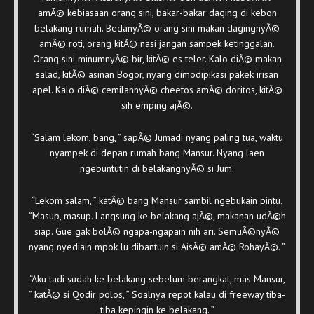
amÃ© kebiasaan orang sini, bakar-bakar daging di kebon
belakang rumah. BedanyÃ© orang sini makan dagingnyÃ©
amÃ© roti, orang kitÃ© nasi jangan sampek ketinggalan.
Orang sini minumnyÃ© bir, kitÃ© es teler. Kalo diÃ© makan
salad, kitÃ© asinan Bogor, nyang dimodipikasi pakek irisan
apel. Kalo diÃ© cemilannyÃ© cheetos amÃ© doritos, kitÃ©
sih emping ajÃ©.
“Salam lekom, bang, ” sapÃ© Jumadi nyang paling tua, waktu
nyampek di depan rumah bang Mansur. Nyang laen
ngebuntutin di belakangnyÃ© si Jum.
“Lekom salam, ” katÃ© bang Mansur sambil ngebukain pintu.
“Masup, masup. Langsung ke belakang ajÃ©, makanan udÃ©h
siap. Gue gak bolÃ© ngapa-ngapain nih ari. SemuÃ©nyÃ©
nyang nyediain mpok lu dibantuin si AisÃ© amÃ© RohayÃ©. ”
“Aku tadi sudah ke belakang sebelum berangkat, mas Mansur,
” katÃ© si Qodir polos, ” Soalnya repot kalau di freeway tiba-
tiba kepingin ke belakang. ”