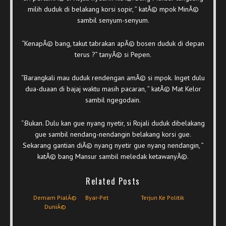
milih duduk di belakang korsi sopir, ” katÃ© mpok MinÃ©
sambil senyum-senyum.
“KenapÃ© bang, takut tabrakan apÃ© bosen duduk di depan
terus ?” tanyÃ© si Pepen.
“Barangkali mau duduk rendengan amÃ© si mpok. Inget dulu
dua-duaan di bajaj waktu masih pacaran, ” katÃ© Mat Kelor
sambil ngegodain.
“:Bukan. Dulu kan gue nyang nyetir, si Rojali duduk dibelakang
gue sambil nendang-nendangin belakang korsi gue.
Sekarang gantian diÃ© nyang nyetir gue nyang nendangin, ”
katÃ© bang Mansur sambil meledak ketawanyÃ©.
Related Posts
Demam PialÃ©
Byar-Pet
Terjun Ke Politik
DuniÃ©