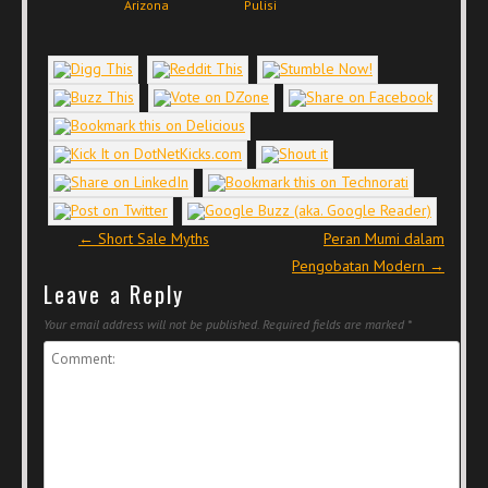
Arizona
Pulisi
Post navigation
←
Short Sale Myths
Peran Mumi dalam
Pengobatan Modern
→
Leave a Reply
Your email address will not be published.
Required fields are marked
*