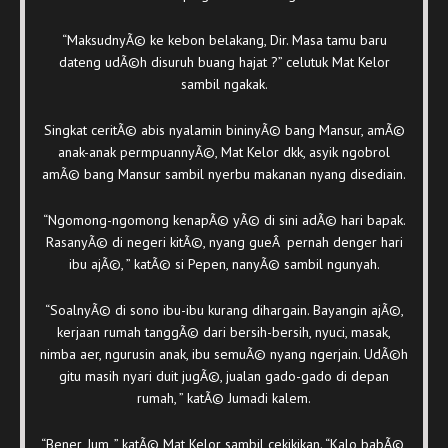
“MaksudnyÃ© ke kebon belakang, Dir. Masa tamu baru
dateng udÃ©h disuruh buang hajat ?” celutuk Mat Kelor
sambil ngakak.
Singkat ceritÃ© abis nyalamin bininyÃ© bang Mansur, amÃ©
anak-anak permpuannyÃ©, Mat Kelor dkk, asyik ngobrol
amÃ© bang Mansur sambil nyerbu makanan nyang disediain.
“Ngomong-ngomong kenapÃ© yÃ© di sini adÃ© hari bapak.
RasanyÃ© di negeri kitÃ©, nyang gueÂ pernah denger hari
ibu ajÃ©, ” katÃ© si Pepen, nanyÃ© sambil ngunyah.
“SoalnyÃ© di sono ibu-ibu kurang dihargain. Bayangin ajÃ©,
kerjaan rumah tanggÃ© dari bersih-bersih, nyuci, masak,
nimba aer, ngurusin anak, ibu semuÃ© nyang ngerjain. UdÃ©h
gitu masih nyari duit jugÃ©, jualan gado-gado di depan
rumah, ” katÃ© Jumadi kalem.
“Bener, Jum, ” katÃ© Mat Kelor sambil cekikikan. “Kalo babÃ©,