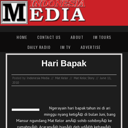
HOME
CONTACT US
ABOUT
IM TOURS
DAILY RADIO
IM TV
ADVERTISE
Hari Bapak
Posted by:
Indonesia Media
//
Mat Kelor
//
Mat Kelor
,
Story
//
June 11,
2010
Ngerayain hari bapak tahun ini di ari
minggu nyang ketigÃ© di bulan Juni, bang
Mansur ngundang Mat Kelor amÃ© sohib-sohibnyÃ© ke
rumahnyÃ©. AcaranyÃ© biasÃ© deh udÃ©h kebawÃ©