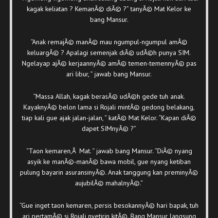
kagak keliatan ? KemanÃ© diÃ© ?” tanyÃ© Mat Kelor ke
bang Mansur.
“Anak remajÃ© manÃ© mau ngumpul-ngumpul amÃ©
keluargÃ© ? Apalagi semenjak diÃ© udÃ©h punya SIM.
Ngelayap ajÃ© kerjaannyÃ© amÃ© temen-temennyÃ© pas
ari libur, ” jawab bang Mansur.
“Massa Allah, kagak berasÃ© udÃ©h gede tuh anak.
KayaknyÃ© belon lama si Rojali mintÃ© gedong belakang,
tiap kali gue ajak jalan-jalan, ” katÃ© Mat Kelor. “Kapan diÃ©
dapet SIMnyÃ© ?”
“Taon kemaren,Â Mat. ” jawab bang Mansur. “DiÃ© nyang
asyik ke manÃ©-manÃ© bawa mobil, gue nyang ketiban
pulung bayarin asuransinyÃ©. Anak tanggung kan preminyÃ©
aujubilÃ© mahalnyÃ©.”
“Gue inget taon kemaren, persis besokannyÃ© hari bapak, tuh
ari pertamÃ© si Rojali nyetirin kitÃ©. Bang Mansur langsung