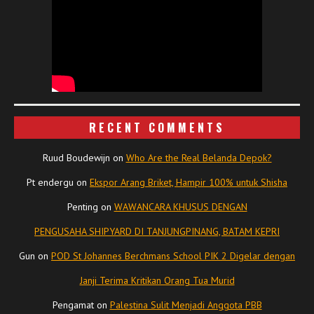
RECENT COMMENTS
Ruud Boudewijn
on
Who Are the Real Belanda Depok?
Pt endergu
on
Ekspor Arang Briket, Hampir 100% untuk Shisha
Penting
on
WAWANCARA KHUSUS DENGAN
PENGUSAHA SHIPYARD DI TANJUNGPINANG, BATAM KEPRI
Gun
on
POD St Johannes Berchmans School PIK 2 Digelar dengan
Janji Terima Kritikan Orang Tua Murid
Pengamat
on
Palestina Sulit Menjadi Anggota PBB