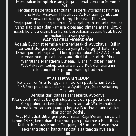
Merupakan komplek istana, Juga dikenal sebagai Summer
Palace.
Terdapat beberapa bangunan, seperti Woraphat Phiman
Throne Hall, Aisawan Thipphaya-At Pavilion , jembatan
Saowarot dan gerbang Therawat Khanlai.
Penjagaan disini sangat ketat. Di segala penjuru ada tentara
yang siap siaga dan kamera dipasang dimana mana. Untuk
masuk ke area disini, kita harus berpakaian sopan, tidak boleh
memakai baju yang sexy .
WAT YAI CHAI MONGKHON
Adalah Buddhist temple yang terletak di Ayutthaya.. Kuil ini
terkenal dengan pagodanya yang tertinggi di kota ini..
Dibangun oleh raja U – Thong pada tahun 1357 AD untuk
menampung para biksu yang ditahbiskan oleh Phra
Wanratana Mahathera Burean.. Biara ini diberi nama
Wat Pakaew.. Cukup luas areanya . Kuil dan biara ini
dikelilingi oleh patung patung Buddha.
AYUTTHAYA KINGDOM
Kerajaan di Asia Tenggara ini berdiri pada tahun 1351 –
1767.berpusat di sekitar kota Ayutthaya , Siam sekarang
Thailand.
Berasal dari bahasa sansekerta, Ayodhya.
Kita dapat melihat banyak stupa , kuil dan pagoda bersejarah
. Yang paling terkenal di area ini adalah Wat Mahathat ,
karena keberadaan patung kepala Buddha di antara akar
akar pohon Bodhi..
Wat Mahathat dibangun pada masa Raja Borommaracha I
tahun 1374, kemudian dirampungkan pada masa Raja Rasuan.
Kuil ini bergaya Khmer. Tingginya 46 meter, Sayangnya
sekarang sudah hancur tinggal sisa tangga nya saja.