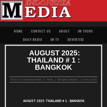
HOME
CONTACT US
ABOUT
IM TOURS
DAILY RADIO
IM TV
ADVERTISE
AUGUST 2025:
THAILAND # 1 :
BANGKOK
Posted by:
Indonesia Media
//
Travel
//
Bangkok
,
thailand
//
June 4, 2026
AUGUST 2025: THAILAND # 1 : BANGKOK