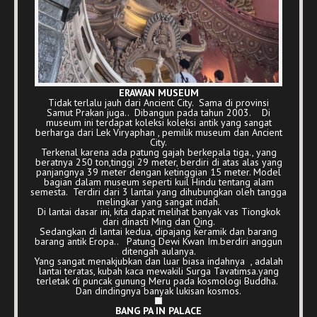
ERAWAN MUSEUM
Tidak terlalu jauh dari Ancient City. Sama di provinsi
Samut Prakan juga.. Dibangun pada tahun 2003. Di
museum ini terdapat koleksi koleksi antik yang sangat
berharga dari Lek Viryaphan , pemilik museum dan Ancient
City.
Terkenal karena ada patung gajah berkepala tiga., yang
beratnya 250 ton,tinggi 29 meter, berdiri di atas alas yang
panjangnya 39 meter dengan ketinggian 15 meter. Model
bagian dalam museum seperti kuil Hindu tentang alam
semesta. Terdiri dari 3 lantai yang dihubungkan oleh tangga
melingkar yang sangat indah.
Di lantai dasar ini, kita dapat melihat banyak vas Tiongkok
dari dinasti Ming dan Qing.
Sedangkan di lantai kedua, dipajang keramik dan barang
barang antik Eropa.. Patung Dewi Kwan Im.berdiri anggun
ditengah aulanya.
Yang sangat menakjubkan dan luar biasa indahnya , adalah
lantai teratas, kubah kaca mewakili Surga Tavatimsa.yang
terletak di puncak gunung Meru pada kosmologi Buddha.
Dan dindingnya banyak lukisan kosmos.
BANG PA IN PALACE