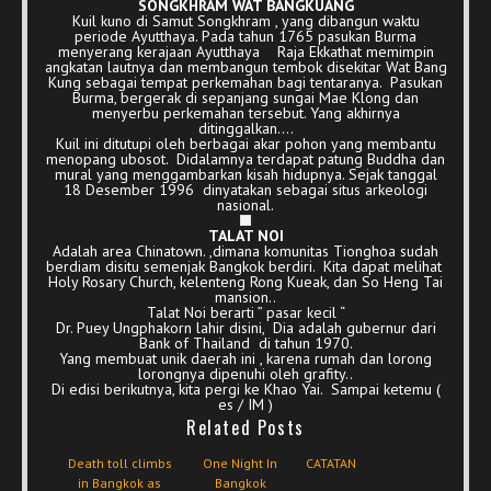
SONGKHRAM WAT BANGKUANG
Kuil kuno di Samut Songkhram , yang dibangun waktu
periode Ayutthaya. Pada tahun 1765 pasukan Burma
menyerang kerajaan Ayutthaya Raja Ekkathat memimpin
angkatan lautnya dan membangun tembok disekitar Wat Bang
Kung sebagai tempat perkemahan bagi tentaranya. Pasukan
Burma, bergerak di sepanjang sungai Mae Klong dan
menyerbu perkemahan tersebut. Yang akhirnya
ditinggalkan….
Kuil ini ditutupi oleh berbagai akar pohon yang membantu
menopang ubosot. Didalamnya terdapat patung Buddha dan
mural yang menggambarkan kisah hidupnya. Sejak tanggal
18 Desember 1996 dinyatakan sebagai situs arkeologi
nasional.
TALAT NOI
Adalah area Chinatown. ,dimana komunitas Tionghoa sudah
berdiam disitu semenjak Bangkok berdiri. Kita dapat melihat
Holy Rosary Church, kelenteng Rong Kueak, dan So Heng Tai
mansion..
Talat Noi berarti ” pasar kecil “
Dr. Puey Ungphakorn lahir disini, Dia adalah gubernur dari
Bank of Thailand di tahun 1970.
Yang membuat unik daerah ini , karena rumah dan lorong
lorongnya dipenuhi oleh grafity..
Di edisi berikutnya, kita pergi ke Khao Yai. Sampai ketemu (
es / IM )
Related Posts
Death toll climbs
One Night In
CATATAN
in Bangkok as
Bangkok