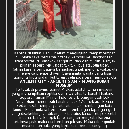
Karena di tahun 2020 , belum mengunjungi tempat tempat
ini Maka saya bersama Stacey kembali ke Bangkok lagi.
Transportasi di Bangkok, sangat mudah dan murah. Banyak
pilihan seperti MRT, boat, tuk tuk , bus ataupun uber.
Kali ini karena tempatnya berjauhan, untuk mengirit waktu, kita
menyewa private driver. Saya minta wanita yang bisa
ngomong Inggris dan ikut turun , sehingga bisa memotret kita.
ANCIENT CITY. = ANCIENT SIAM = MUANG BORAN
MUSEUM.
Terletak di provinsi Samut Prakan. adalah taman museum
yang menampilkan replika dari situs situs terkenal Thailand.
Seperti Taman Mini di Indonesia. Dibangun oleh Lek
Viriyaphan, menempati tanah seluas 320 hektar.. Beliau
sedari kecil mempunyai cita cita untuk membangun kota
kuno. Mula mula ia bermaksud membangun lapangan golf,
yang disekelilingnya dibangun situs situs kuno. Tetapi setelah
melihat banyak objek kuno yang terbengkalai karena
letaknya jauh. maka dia berubah pikiran. Maka dibangunlah
museum terbuka yang bertujuan pendidikan yang