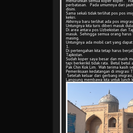
menurunkan semua koper koper.. Ha 
perbatasan. Pada umumnya dari jauh 
disini.
Sama sekali tidak terlihat pos pos im
kekiri.
Akhirnya baru terlihat ada pos imigra
Untungnya kita turis diberi masuk dulu
Di area antara pos Uzbekistan dan Taji
masuk. Sehingga semua orang harus 
masing.
Untungnya ada mobil cart yang dapa
1.
Di pertengahan kita tetap harus berja
Tajikistan.
Sudah koper saya besar dan masih me
tapi berkerikil tidak rata. Betul bet
Pak Chin Kok Lim. Wah terima kasih se
Pemeriksaan kedatangan di imigrasi Ta
Setelah keluar dari gerbang imigrasi,
Langsung membawa kita untuk lunch 