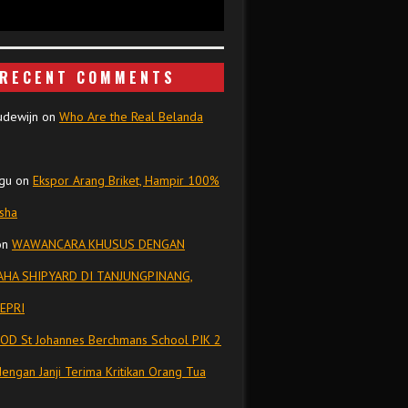
RECENT COMMENTS
udewijn
on
Who Are the Real Belanda
gu
on
Ekspor Arang Briket, Hampir 100%
isha
on
WAWANCARA KHUSUS DENGAN
HA SHIPYARD DI TANJUNGPINANG,
EPRI
OD St Johannes Berchmans School PIK 2
dengan Janji Terima Kritikan Orang Tua