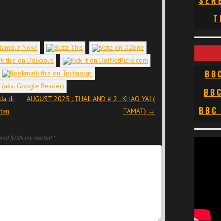
SER
T
BB
BB
da di
AUGUST 2025 : THAILAND # 2 : KHAO YAI (
BBC
tan
TAMAT)
→
red fields are marked
*