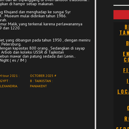
ajikan di hampir setiap makanan.
ng Khujand dan menghadap ke sungai Syr
. . Museum mulai didirikan tahun 1986.
arah.
mur Malik, yang terkenal karena perlawanannya
B
9 dan 1220.
TA
iet, yang dibangun pada tahun 1950 , dengan meniru
t Petersburg.
dengan kapasitas 800 orang.. Sedangkan di sayap
 Arbob dan koleksi USSR di Tajikistan
E
kebun mawar dan patung sedada dari Lenin..
C
ight ( es / IM )
F
M tour 2021 :
OCTOBER 2025 #
GYPT :
8 : TAJIKISTAN :
ALEXANDRIA.
PANJAKENT
LOC
R