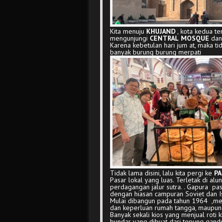
Kita menuju
KHUJAND
, kota kedua ter
mengunjungi
CENTRAL
MOSQUE
da
Karena kebetulan hari jum at, maka t
banyak burung burung merpati
Tidak lama disini, lalu kita pergi ke
PA
Pasar lokal yang luas. Terletak di al
perdagangan jalur sutra. . Gapura p
dengan hiasan campuran Soviet dan I
Mulai dibangun pada tahun 1964 ,me
dan keperluan rumah tangga, maupun 
Banyak sekali kios yang menjual roti k
bundar yang dibuat dari tepung gandu