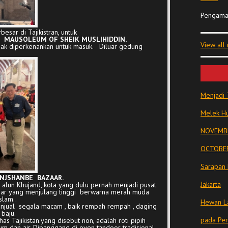
Pengama
besar di Tajikistran, untuk
n
MAUSOLEUM OF SHEIK MUSLIHIDDIN.
View all
idak diperkenankan untuk masuk. Diluar gedung
Menjadi 
Melek Hu
NOVEMBE
OCTOBER
Sarapan 
NJSHANBE BAZAAR.
Jakarta
un alun Khujand, kota yang dulu pernah menjadi pusat
asar yang menjulang tinggi berwarna merah muda
slam..
Hewan La
njual segala macam , baik rempah rempah , daging
baju.
pada Pe
has Tajikistan.yang disebut non, adalah roti pipih
m dan air. Dipanggang di oven tandoor tradisional .