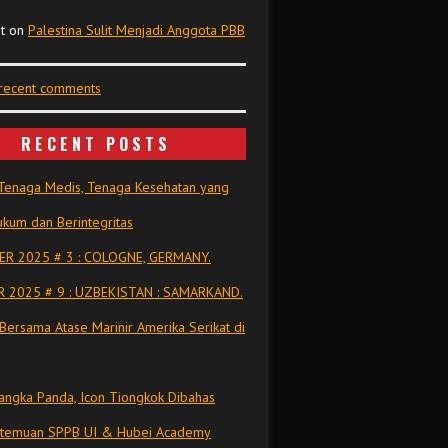
t
on
Palestina Sulit Menjadi Anggota PBB
 recent comments
RECENT POSTS
Tenaga Medis, Tenaga Kesehatan yang
kum dan Berintegritas
R 2025 # 3 : COLOGNE, GERMANY.
 2025 # 9 : UZBEKISTAN : SAMARKAND.
Bersama Atase Marinir Amerika Serikat di
ngka Panda, Icon Tiongkok Dibahas
rtemuan SPPB UI & Hubei Academy