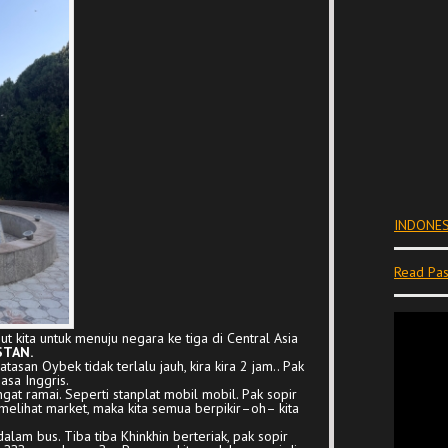
INDONES
Read Pas
t kita untuk menuju negara ke tiga di Central Asia
STAN.
asan Oybek tidak terlalu jauh, kira kira 2 jam.. Pak
asa Inggris.
ngat ramai. Seperti stanplat mobil mobil. Pak sopir
 melihat market, maka kita semua berpikir–oh– kita
dalam bus. Tiba tiba Khinkhin berteriak, pak sopir