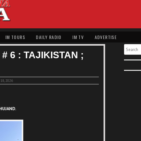
IM TOURS
DAILY RADIO
IM TV
ADVERTISE
Search
 6 : TAJIKISTAN ;
 18, 2026
KHUJAND.