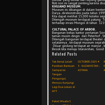
Roti non ini sangat penting,karena dis
KHUJAND MUSEUM.
Museum ini dibangun di dalam bente
Darya..direkonstruksi pada tahun 1999
Kita dapat melihat 15,000 koleksi sej
Ditengah museum terdapat patung Ti
terhadap invasi Mongol di tahun 121
CULTURAL PALACE OF ARBOB..
Bangunan bekas kantor pertanian Sov
taman musim dingin dari Peterhof , S
Ditengah bangunan terdapat theater 
selatannya , terdapat museum sejarah
Diluar gedung terdapat air mancur , 
Besok kita menuju Istaravshan, Good N
Related Posts
Tak Kenal Lelah
OCTOBER 2025 #
I
Pastikan Bantuan
3 : KAZAKHSTAN ;
E
Sampai ke
ASTANA
Tangan
Pengungsi,
Mensos Kunjungi
Lagi Dua Lokasi di
NTT
Paket Wisata 5