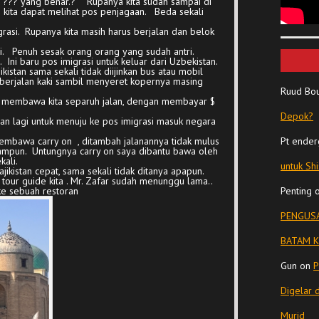
??? yang benar.? Rupanya kita sudah sampai di
kita dapat melihat pos penjagaan. Beda sekali
igrasi. Rupanya kita masih harus berjalan dan belok
si. Penuh sesak orang orang yang sudah antri.
. Ini baru pos imigrasi untuk keluar dari Uzbekistan.
kistan sama sekali tidak diijinkan bus atau mobil
berjalan kaki sambil menyeret kopernya masing
Ruud Bo
t membawa kita separuh jalan, dengan membayar $
Depok?
lan lagi untuk menuju ke pos imigrasi masuk negara
mbawa carry on , ditambah jalanannya tidak mulus
Pt ender
ul ampun. Untungnya carry on saya dibantu bawa oleh
kali.
untuk Sh
jikistan cepat, sama sekali tidak ditanya apapun.
 tour guide kita . Mr. Zafar sudah menunggu lama..
ke sebuah restoran
Penting
PENGUSA
BATAM K
Gun
on
P
Digelar 
Murid