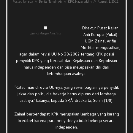
Posted by:
elly
//
Berita Tanah Air
//
KPK
,
Nazaruddin
//
August 1, 2011
Direktur Pusat Kajian
Zainal Airifin Mochtar
Anti Korupsi (Pukat)
UGM Zainal Arifin
Mochtar mengusulkan,
agar dalam revisi UU No 30/2002 tentang KPK posisi
penyidik KPK yang berasal dari Kejaksaan dan Kepolisian
harus independen dan bisa melepaskan diri dari
kelembagaan asalnya.
“Kalau mau direvisi UU-nya, yang revisi bagiannya penyidik
jaksa dan polisi, dia bekerja harus diputus dari lembaga
asalnya,” katanya, kepada SP,Â di Jakarta, Senin (1/8).
Zainal berpendapat, KPK merupakan lembaga yang kurang
kredibel karena para penyidiknya tidak bekerja secara
independen.