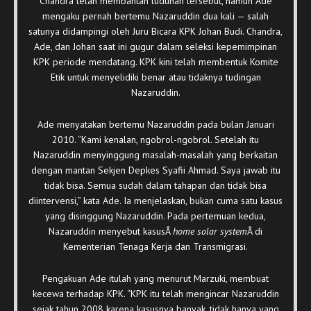
Chandra telah membantah tuduhan tersebut, namun Ade
mengaku pernah bertemu Nazaruddin dua kali — salah
satunya didampingi oleh Juru Bicara KPK Johan Budi. Chandra,
Ade, dan Johan saat ini gugur dalam seleksi kepemimpinan
KPK periode mendatang. KPK kini telah membentuk Komite
Etik untuk menyelidiki benar atau tidaknya tudingan
Nazaruddin.
Ade menyatakan bertemu Nazaruddin pada bulan Januari
2010. “Kami kenalan, ngobrol-ngobrol. Setelah itu
Nazaruddin menyinggung masalah-masalah yang berkaitan
dengan mantan Sekjen Depkes Syafii Ahmad. Saya jawab itu
tidak bisa. Semua sudah dalam tahapan dan tidak bisa
diintervensi,” kata Ade. Ia menjelaskan, bukan cuma satu kasus
yang disinggung Nazaruddin. Pada pertemuan kedua,
Nazaruddin menyebut kasusÂ
home solar system
Â di
Kementerian Tenaga Kerja dan Transmigrasi.
Pengakuan Ade itulah yang menurut Marzuki, membuat
kecewa terhadap KPK. “KPK itu telah mengincar Nazaruddin
sejak tahun 2008 karena kasusnya banyak, tidak hanya yang