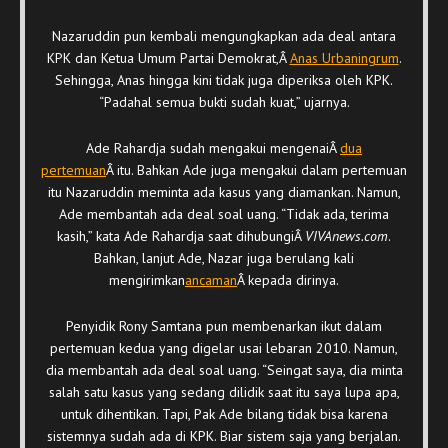
Nazaruddin pun kembali mengungkapkan ada deal antara
KPK dan Ketua Umum Partai Demokrat,Â
Anas Urbaningrum
.
Sehingga, Anas hingga kini tidak juga diperiksa oleh KPK.
“Padahal semua bukti sudah kuat,” ujarnya.
Ade Rahardja sudah mengakui mengenaiÂ
dua
pertemuan
Â itu. Bahkan Ade juga mengakui dalam pertemuan
itu Nazaruddin meminta ada kasus yang diamankan. Namun,
Ade membantah ada deal soal uang. “Tidak ada, terima
kasih,” kata Ade Rahardja saat dihubungiÂ
VIVAnews.com
.
Bahkan, lanjut Ade, Nazar juga berulang kali
mengirimkan
ancaman
Â kepada dirinya.
Penyidik Rony Samtana pun membenarkan ikut dalam
pertemuan kedua yang digelar usai lebaran 2010. Namun,
dia membantah ada deal soal uang. “Seingat saya, dia minta
salah satu kasus yang sedang dilidik saat itu saya lupa apa,
untuk dihentikan. Tapi, Pak Ade bilang tidak bisa karena
sistemnya sudah ada di KPK. Biar sistem saja yang berjalan.