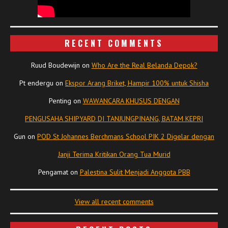
RECENT COMMENTS
Ruud Boudewijn
on
Who Are the Real Belanda Depok?
Pt endergu
on
Ekspor Arang Briket, Hampir 100% untuk Shisha
Penting
on
WAWANCARA KHUSUS DENGAN
PENGUSAHA SHIPYARD DI TANJUNGPINANG, BATAM KEPRI
Gun
on
POD St Johannes Berchmans School PIK 2 Digelar dengan
Janji Terima Kritikan Orang Tua Murid
Pengamat
on
Palestina Sulit Menjadi Anggota PBB
View all recent comments