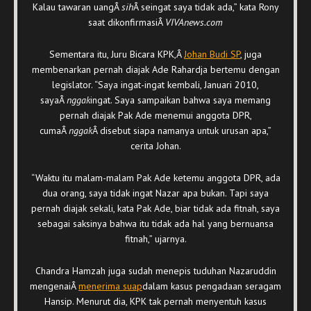
Kalau tawaran uangÂ
sih
Â seingat saya tidak ada,” kata Rony
saat dikonfirmasiÂ
VIVAnews.com
Sementara itu, Juru Bicara KPK,Â
Johan Budi SP
, juga
membenarkan pernah diajak Ade Rahardja bertemu dengan
legislator. “Saya ingat-ingat kembali, Januari 2010,
sayaÂ
nggak
ingat. Saya sampaikan bahwa saya memang
pernah diajak Pak Ade menemui anggota DPR,
cumaÂ
nggak
Â disebut siapa namanya untuk urusan apa,”
cerita Johan.
“Waktu itu malam-malam Pak Ade ketemu anggota DPR, ada
dua orang, saya tidak ingat Nazar apa bukan. Tapi saya
pernah diajak sekali, kata Pak Ade, biar tidak ada fitnah, saya
sebagai saksinya bahwa itu tidak ada hal yang bernuansa
fitnah,” ujarnya.
Chandra Hamzah juga sudah menepis tuduhan Nazaruddin
mengenaiÂ
menerima suap
dalam kasus pengadaan seragam
Hansip. Menurut dia, KPK tak pernah menyentuh kasus