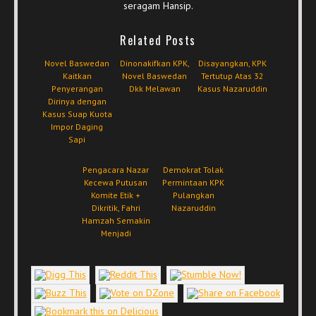
seragam Hansip.
Related Posts
Novel Baswedan
Dinonakifkan KPK,
Disayangkan, KPK
Kaitkan
Novel Baswedan
Tertutup Atas 32
Penyerangan
Dkk Melawan
Kasus Nazaruddin
Dirinya dengan
Kasus Suap Kuota
Impor Daging
Sapi
Pengacara Nazar
Demokrat Tolak
Kecewa Putusan
Permintaan KPK
Komite Etik +
Pulangkan
Dikritik, Fahri
Nazaruddin
Hamzah Semakin
Menjadi