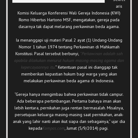
aris
Komisi Keluarga Konferensi Wali Gereja Indonesia (KWI)
Romo Hibertus Hartono MSF, mengatakan, gereja pada
dasarnya tak dapat melarang perkawinan beda agama.
Ia menanggapi uji materi Pasal 2 ayat (1) Undang-Undang
Nomor 1 tahun 1974 tentang Perkawinan di Mahkamah
Konstitusi. Pasal tersebut berbunyi,
“Perkawinan adalah sah
apabila dilakukan menurut hukum masing-masing agama dan
kepercayaannya itu.
” Ketentuan pasal ini dianggap tak
memberikan kepastian hukum bagi warga yang akan
melakukan perkawinan beda agama di Indonesia.
“Gereja hanya mengimbau bahwa perkawinan tidak campur.
Ada beberapa pertimbangan. Pertama bahaya iman akan
lebih kentara, pernikahan juga rentan bermasalah. Misalnya,
persetujuan keluarga masing-masing saat pernikahan, anak-
anak yang lahir nanti akan ikut siapa dan sebagainya,” ujar dia
kepada
Kompas.com
, Jumat (5/9/2014) pagi.