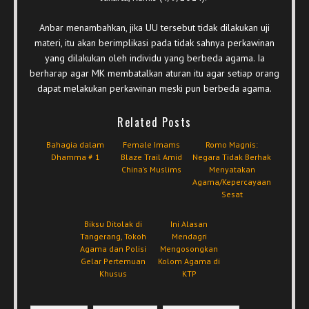
Anbar menambahkan, jika UU tersebut tidak dilakukan uji
materi, itu akan berimplikasi pada tidak sahnya perkawinan
yang dilakukan oleh individu yang berbeda agama. Ia
berharap agar MK membatalkan aturan itu agar setiap orang
dapat melakukan perkawinan meski pun berbeda agama.
Related Posts
Bahagia dalam
Female Imams
Romo Magnis:
Dhamma # 1
Blaze Trail Amid
Negara Tidak Berhak
China’s Muslims
Menyatakan
Agama/Kepercayaan
Sesat
Biksu Ditolak di
Ini Alasan
Tangerang, Tokoh
Mendagri
Agama dan Polisi
Mengosongkan
Gelar Pertemuan
Kolom Agama di
Khusus
KTP