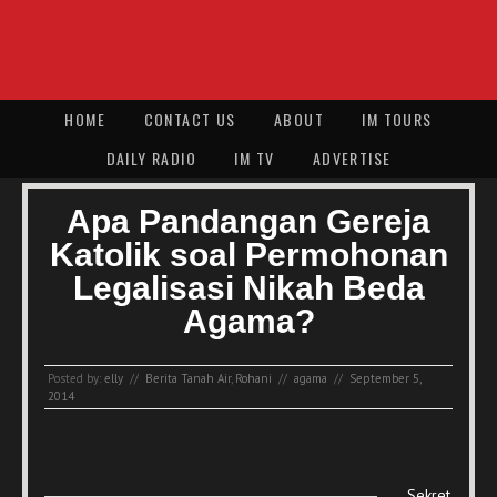
HOME
CONTACT US
ABOUT
IM TOURS
DAILY RADIO
IM TV
ADVERTISE
Apa Pandangan Gereja
Katolik soal Permohonan
Legalisasi Nikah Beda
Agama?
Posted by:
elly
//
Berita Tanah Air
,
Rohani
//
agama
//
September 5,
2014
Sekret