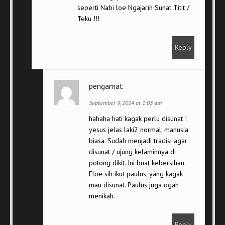
seperti Nabi loe Ngajarin Sunat Titit /
Teku !!!
Reply
pengamat
September 9, 2014 at 1:03 am
hahaha hati kagak perlu disunat !
yesus jelas laki2 normal, manusia
biasa. Sudah menjadi tradisi agar
disunat / ujung kelaminnya di
potong dikit. Ini buat kebersihan.
Eloe sih ikut paulus, yang kagak
mau disunat. Paulus juga ogah
menikah.
Reply