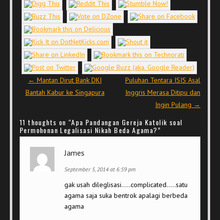
Post navigation
←
Mantan Dirut Bank DKI
Puluhan Tentara ISIS Asal
Bantah Kabur ke Singapura
Inggris Merasa Ditipu dan
Ingin Pulang
→
11 thoughts on “
Apa Pandangan Gereja Katolik soal
Permohonan Legalisasi Nikah Beda Agama?
”
James
September 5, 2014 at 6:59 pm
gak usah dileglisasi…..complicated…..satu
agama saja suka bentrok apalagi berbeda
agama