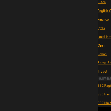
Butce
English 
Finance
Iptek
Local N
Opini
Rohani
Serba Se
Travel
DAILY R
BBC Pagi
BBC Hari
BBC Mal