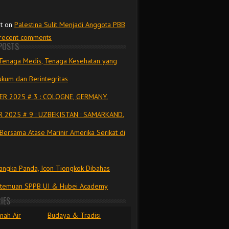
t
on
Palestina Sulit Menjadi Anggota PBB
 recent comments
POSTS
Tenaga Medis, Tenaga Kesehatan yang
kum dan Berintegritas
R 2025 # 3 : COLOGNE, GERMANY.
 2025 # 9 : UZBEKISTAN : SAMARKAND.
Bersama Atase Marinir Amerika Serikat di
ngka Panda, Icon Tiongkok Dibahas
rtemuan SPPB UI & Hubei Academy
IES
nah Air
Budaya & Tradisi