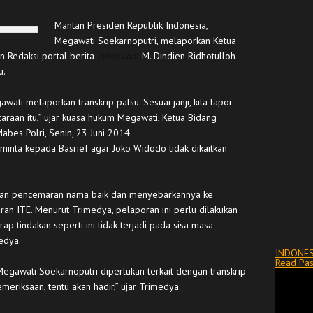
Mantan Presiden Republik Indonesia,
Megawati Soekarnoputri, melaporkan Ketua
n Redaksi portal berita
Inilah.com
M. Dindien Ridhotulloh
u.
ti melaporkan transkrip palsu. Sesuai janji, kita lapor
raan itu,” ujar kuasa hukum Megawati, Ketua Bidang
abes Polri, Senin, 23 Juni 2014.
minta kepada Basrief agar Joko Widodo tidak dikaitkan
ukan pencemaran nama baik dan menyebarkannya ke
ran ITE. Menurut Trimedya, pelaporan ini perlu dilakukan
p tindakan seperti ini tidak terjadi pada sisa masa
edya.
INDONES
Read Pas
gawati Soekarnoputri diperlukan terkait dengan transkrip
emeriksaan, tentu akan hadir,” ujar Trimedya.