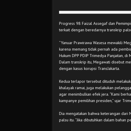
Progress 98 Faizal Assegaf dan Pemimpi
terkait dengan beredarnya transkrip pals
“Yanuar Prawirawa Wasesa mewakili Megawa
karena memang tidak pernah ada pembica
Hukum DPP PDIP Trimedya Panjaitan, di M
Dalam transkrip itu, Megawati disebut me
dengan kasus korupsi TransJakarta.
Kedua terlapor tersebut dituduh melak
khalayak ramai, juga melakukan pelangga
agar menimbulkan efek jera. “Kami berhara
kampanye pemilihan presiden,” ujar Trim
Dia mengatakan bahwa keterangan dari Me
palsu itu. “Jika dibutuhkan dalam bahan p