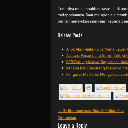
Trimedya menambahkan, kasus ini dilapo
melaporkannya. Saat melapor, dia membaw
pernah melakukan intervensi kepada pen
Related Posts
Ahok Akan Ajukan Dua Nama Calon W
Asosiasi Penambang Soroti Titik Kri
PKB Dukung Jokowi, Bagaimana Nas
Kenapa Baru Sekarang Prabowo Ma
Pengurus MC Terus Mengaktualisasik
Post navigation
←
BI: Redenominasi Rupiah Belum Bisa
Diterapkan
Leave a Reply