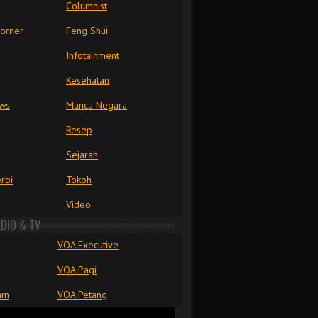
Columnist
Corner
Feng Shui
Infotainment
Kesehatan
ews
Manca Negara
Resep
Sejarah
rbi
Tokoh
Video
ADIO & TV
VOA Executive
VOA Pagi
am
VOA Petang