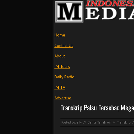
Home
Contact Us
About
IM Tours
Daily Radio
IM TV
Advertise
Transkrip Palsu Tersebar, Mega
Posted by:
elly
//
Berita Tanah Air
//
Transkrip
/