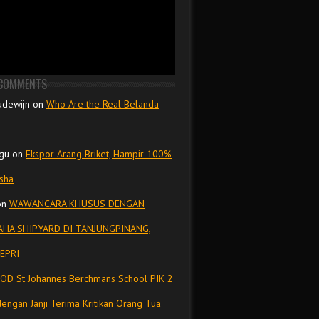
 COMMENTS
udewijn
on
Who Are the Real Belanda
gu
on
Ekspor Arang Briket, Hampir 100%
isha
on
WAWANCARA KHUSUS DENGAN
HA SHIPYARD DI TANJUNGPINANG,
EPRI
OD St Johannes Berchmans School PIK 2
dengan Janji Terima Kritikan Orang Tua