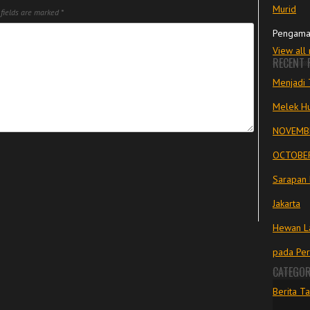
Murid
fields are marked
*
Pengama
View all
RECENT 
Menjadi 
Melek Hu
NOVEMBE
OCTOBER
Sarapan 
Jakarta
Hewan La
pada Pe
CATEGOR
Berita Ta