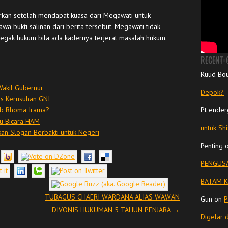
rkan setelah mendapat kuasa dari Megawati untuk
a bukti salinan dari berita tersebut. Megawati tidak
egak hukum bila ada kadernya terjerat masalah hukum.
RECENT
Ruud Bo
akil Gubernur
Depok?
tis Kerusuhan GNI
ib Rhoma Irama?
Pt ender
u Bicara HAM
untuk Sh
an Slogan Berbakti untuk Negeri
Penting
PENGUSA
BATAM K
TUBAGUS CHAERI WARDANA ALIAS WAWAN
Gun
on
P
DIVONIS HUKUMAN 5 TAHUN PENJARA
→
Digelar 