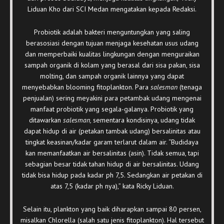
Liduan Kho dari SCI Medan mengatakan kepada Redaksi.
Probiotik adalah bakteri menguntungkan yang saling
berasosiasi dengan tujuan menjaga kesehatan usus udang
dan memperbaiki kualitas lingkungan dengan menguraikan
sampah organik di kolam yang berasal dari sisa pakan, sisa
molting, dan sampah organik lainnya yang dapat
menyebabkan blooming fitoplankton. Para
salesman
(tenaga
penjualan) sering meyakini para petambak udang mengenai
manfaat probiotik yang segala-galanya. Probiotik yang
ditawarkan
salesman,
sementara kondisinya, udang
tidak
dapat hidup di air (petakan tambak udang) bersalinitas atau
tingkat keasinan/kadar garam terlarut dalam air. “Budidaya
kan memanfaatkan air bersalinitas (asin). Tidak semua, tapi
sebagian besar tidak tahan hidup di air bersalinitas. Udang
tidak bisa hidup pada kadar ph 7,5. Sedangkan air petakan di
atas 7,5 (kadar ph nya),” kata Ricky Liduan.
Selain itu, plankton yang baik diharapkan sampai 80 persen,
misalkan Chlorella (salah satu jenis fitoplankton). Hal tersebut