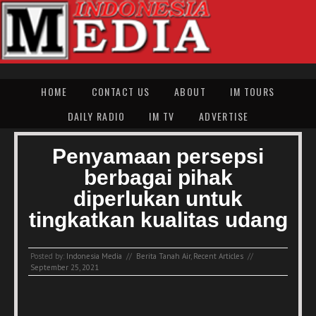
HOME
CONTACT US
ABOUT
IM TOURS
DAILY RADIO
IM TV
ADVERTISE
Penyamaan persepsi
berbagai pihak
diperlukan untuk
tingkatkan kualitas udang
Posted by:
Indonesia Media
//
Berita Tanah Air
,
Recent Articles
//
September 25, 2021