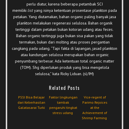
perlu diatur, karena beberapa petambak SCI
memiliki
list
yang isinya ketentuan prosentase plankton pada
petakan. Yang diutamakan, bahan organic paling banyak jasa
plankton melakukan regenerasi selulosa. Bahan organik
tertinggi dalam petakan bukan kotoran udang atau feces.
Bahan organic tertinggi juga bukan sisa pakan yang tidak
termakan, bukan dari molting atau proses pergantian
cangkang pada udang. “Tapi fakta di lapangan, jasad plankton
atau kandungan selulosa merupakan bahan organic
penyumbang terbesar. Ada ketentuan total organic matter
(TOM). Shg diperlukan produk yang bisa mengelola
selulosa,” kata Ricky Liduan. (sl/IM)
Related Posts
PSSI Bisa Belajar
Faktor lingkungan
Vice-regent of
dari Keberhasilan
tambak
Parimo Rejoices
Galatasarai Turki
pengaruhi tingkat
at the
stress udang
Achievement of
Shrimp Farming