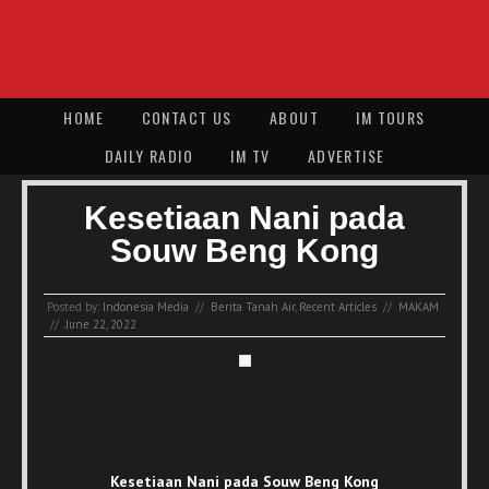
HOME
CONTACT US
ABOUT
IM TOURS
DAILY RADIO
IM TV
ADVERTISE
Kesetiaan Nani pada
Souw Beng Kong
Posted by:
Indonesia Media
//
Berita Tanah Air
,
Recent Articles
//
MAKAM
//
June 22, 2022
Kesetiaan Nani pada Souw Beng Kong