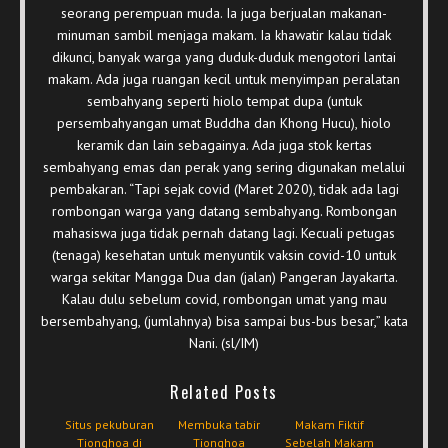
seorang perempuan muda. Ia juga berjualan makanan-
minuman sambil menjaga makam. Ia khawatir kalau tidak
dikunci, banyak warga yang duduk-duduk mengotori lantai
makam. Ada juga ruangan kecil untuk menyimpan peralatan
sembahyang seperti hiolo tempat dupa (untuk
persembahyangan umat Buddha dan Khong Hucu), hiolo
keramik dan lain sebagainya. Ada juga stok kertas
sembahyang emas dan perak yang sering digunakan melalui
pembakaran. “Tapi sejak covid (Maret 2020), tidak ada lagi
rombongan warga yang datang sembahyang. Rombongan
mahasiswa juga tidak pernah datang lagi. Kecuali petugas
(tenaga) kesehatan untuk menyuntik vaksin covid-10 untuk
warga sekitar Mangga Dua dan (jalan) Pangeran Jayakarta.
Kalau dulu sebelum covid, rombongan umat yang mau
bersembahyang, (jumlahnya) bisa sampai bus-bus besar,” kata
Nani. (sl/IM)
Related Posts
Situs pekuburan
Membuka tabir
Makam Fiktif
Tionghoa di
Tionghoa
Sebelah Makam