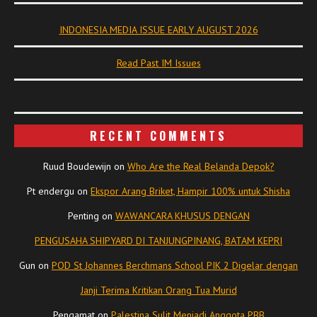
INDONESIA MEDIA ISSUE EARLY AUGUST 2026
Read Past IM Issues
RECENT COMMENTS
Ruud Boudewijn
on
Who Are the Real Belanda Depok?
Pt endergu
on
Ekspor Arang Briket, Hampir 100% untuk Shisha
Penting
on
WAWANCARA KHUSUS DENGAN
PENGUSAHA SHIPYARD DI TANJUNGPINANG, BATAM KEPRI
Gun
on
POD St Johannes Berchmans School PIK 2 Digelar dengan
Janji Terima Kritikan Orang Tua Murid
Pengamat
on
Palestina Sulit Menjadi Anggota PBB