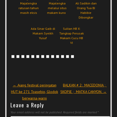
Majalengka
Majalengka
Ali Sadikin dan
ratusan tahun
melalui situs
Orang Tua BJ
masih eksis
makam kuno
Habibie
Dibongkar
Ada Sinar Gaib di
Sultan HB X:
Makam Syeikh
Tangkap Perusak
Yusuf
Makam Cucu HB
VI
Post navigation
←
Ajang festival peringatan
BALKAN # 2: MACEDONIA ;
HUT ke 271 Toasebio, Glodok
SKOPJE ; MATKA CANYON.
→
berwarna-warni
Leave a Reply
Your email address will not be published.
Required fields are marked
*