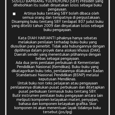
SUSILO BAMBANG YUDHOYONO (SBY) Presiden yang
dihebohkan itu sudah dinyatakan lolos sebagai buku
pengayaan.
Artinya buku tentang SBY boleh dibaca oleh
semua orang dan tempatnya di perpustakaan.
Disamping buku tentang SBY terdapat 807 judul buku
yang diteliti tahun 2009 dan dinyatakan lolos sebagai
buku pengayaan.
Kata DIAH HARIANTI pihaknya hanya sebatas
melakukan penilaian terhadap buku-buku yang
diusulkan para penerbit. Tidak ada hubungannya dengan
dipilihnya dalam proyek dana alokasi khusus (DAK).
Daerah sendiri yang menentukan pilihannya dengan
bebas sebagai pengayaan.
Ada dua jenis penilaian perbukuan di Kementerian
Pendidikan Nasional (Kemdikas). Buku-buku yang
dikatagorikan buku teks, penilaiannya dilakukan Badan
Standarisasi Nasional Pendidikan (BSNP) melalui
keputusan Mendiknas.
Untuk buku non teks pelajaran atau pengayaan
penilaiannya dilakukan pusat perbukuan dan ditetapkan
pusat perbukuan termasuk buku tentang SBY.
Butir instrumen penilaian buku pengayaan antara lain
meliputi komponen kelayakan materi, penyajian,
bahasa dan komponen kelayakan grafika. Skor
komponen ini akan menentuan layak tidaknya buku
tersebut.(jos/ipg)