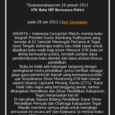
*)Suarasurabaya.net 26 januari 2011
ICW: Buku SBY Bernuansa Politis
pada 28 Jan 2011 |
Beri Tanggapan
JAKARTA – Indonesia Corruption Watch, menilai buku
biografi Presiden Susilo Bambang Yudhoyono yang
beredar di 61 Sekolah Menengah Pertama di Tegal,
Jawa Tengah, beberapa waktu lalu tidak tepat untuk
dijadikan buku wajib bagi siswa. Menurut ICW, buku ini
dinilai bermuatan politis, terlebih sumber dana
pendistribusian buku diambil dari dana alokasi khusus
pendidikan.
“Buku ini tidak ada hubungan langsung dengan
peningkatan mutu pendidikan, justru terlihat sebagai
gaya-gaya pemerintah daerah yang bernuansa politik,”
ujar Koordinator Divisi Monitoring ICW Ade Irawan
seperti dilansir Liputan6 Petang, Kamis (27/1). “Kami
tidak tahu siapa yang bertanggung jawab, namun
diharapkan Kemdiknas dan Dinas Pendidikan Kabupaten
Tegal menjelaskan hal ini.”
Di lain pihak, Kepala Bidang Pendidikan Dasar Dinas
Pendidikan Pemuda dan Olahraga Kabupaten Tegal
Waudin meminta semua pihak untuk menyikapi
persoalan ini secara arif dan bijaksana. Ia menilai buku-