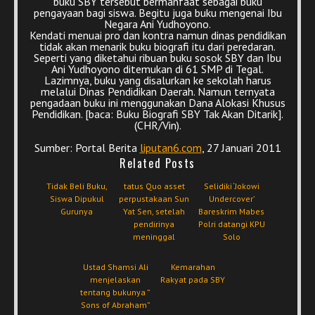
buku SBY tersebut bermanfaat sebagai buku
pengayaan bagi siswa. Begitu juga buku mengenai Ibu
Negara Ani Yudhoyono.
Kendati menuai pro dan kontra namun dinas pendidikan
tidak akan menarik buku biografi itu dari peredaran.
Seperti yang diketahui ribuan buku sosok SBY dan Ibu
Ani Yudhoyono ditemukan di 61 SMP di Tegal.
Lazimnya, buku yang disalurkan ke sekolah harus
melalui Dinas Pendidikan Daerah. Namun ternyata
pengadaan buku ini menggunakan Dana Alokasi Khusus
Pendidikan. [baca: Buku Biografi SBY Tak Akan Ditarik].
(CHR/Vin).
Sumber: Portal Berita
liputan6.com
, 27 Januari 2011
Related Posts
Tidak Beli Buku,
tatus Quo asset
Selidiki ‘Jokowi
Siswa Dipukul
perpustakaan Sun
Undercover’
Gurunya
Yat Sen, setelah
Bareskrim Mabes
pendirinya
Polri datangi KPU
meninggal
Solo
Ustad Shamsi Ali
Kemarahan
menjelaskan
Rakyat pada SBY
tentang bukunya ”
Sons of Abraham”