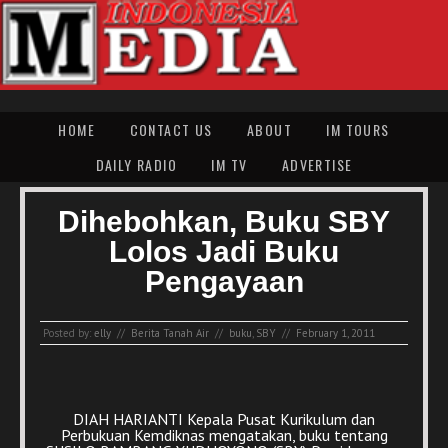
HOME
CONTACT US
ABOUT
IM TOURS
DAILY RADIO
IM TV
ADVERTISE
Dihebohkan, Buku SBY
Lolos Jadi Buku
Pengayaan
Posted by:
elly
//
Berita Tanah Air
//
buku
,
SBY
//
February 1, 2011
DIAH HARIANTI Kepala Pusat Kurikulum dan
Perbukuan Kemdiknas mengatakan, buku tentang