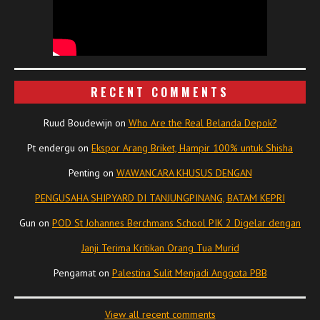
RECENT COMMENTS
Ruud Boudewijn
on
Who Are the Real Belanda Depok?
Pt endergu
on
Ekspor Arang Briket, Hampir 100% untuk Shisha
Penting
on
WAWANCARA KHUSUS DENGAN
PENGUSAHA SHIPYARD DI TANJUNGPINANG, BATAM KEPRI
Gun
on
POD St Johannes Berchmans School PIK 2 Digelar dengan
Janji Terima Kritikan Orang Tua Murid
Pengamat
on
Palestina Sulit Menjadi Anggota PBB
View all recent comments