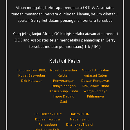
Afrian mengakui, beberapa pengacara OCK & Associates
tengah menangani perkara di Medan. Namun, belum diketahui
apakah Gerry ikut dalam penanganan perkara tersebut.
Yang jelas, lanjut Afrian, OC Kaligis selaku atasan atau pendiri
OCK and Associates telah mengetahui penangkapan Gerry
tersebut melalui pemberitaan.( Trb / IM )
Related Posts
Dinonakifkan KPK,
Novel Baswedan
Muncul Ahok dan
Novel Baswedan
Kaitkan
Antasari Calon
Dkk Melawan
Penyerangan
Dewan Pengawas
Dirinya dengan
KPK, Jokowi Minta
Kasus Suap Kuota
Warga Percaya
Impor Daging
Pilihannya
Sapi
KPK Didesak Usut
Hakim PTUN
Dugaan Korupsi
Medan yang
Pengadaan
DitangkapTiba di
Helikopter SAR,
KPK