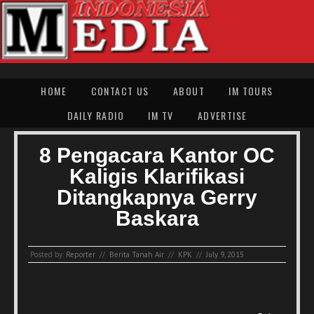
HOME
CONTACT US
ABOUT
IM TOURS
DAILY RADIO
IM TV
ADVERTISE
8 Pengacara Kantor OC
Kaligis Klarifikasi
Ditangkapnya Gerry
Baskara
Posted by:
Reporter
//
Berita Tanah Air
//
KPK
//
July 9, 2015