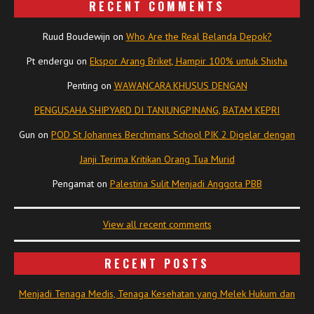
RECENT COMMENTS
Ruud Boudewijn
on
Who Are the Real Belanda Depok?
Pt endergu
on
Ekspor Arang Briket, Hampir 100% untuk Shisha
Penting
on
WAWANCARA KHUSUS DENGAN
PENGUSAHA SHIPYARD DI TANJUNGPINANG, BATAM KEPRI
Gun
on
POD St Johannes Berchmans School PIK 2 Digelar dengan
Janji Terima Kritikan Orang Tua Murid
Pengamat
on
Palestina Sulit Menjadi Anggota PBB
View all recent comments
RECENT POSTS
Menjadi Tenaga Medis, Tenaga Kesehatan yang Melek Hukum dan