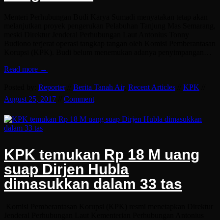
Menteri Perhubungan Budi Karya Sumadi menyatakan tetap akan
melanjutkan proyek pengerukan Pelabuhan Tanjung Mas Semarang,
meski Direktur Jenderal Perhubungan Laut Antonius Tonny
Budiono terjerat operasi tangkap tangan oleh Komisi Pemberantasan
Korupsi (KPK). Budi belum menemukan adanya penyimpangan…
Read more →
Posted by:
Reporter
//
Berita Tanah Air
,
Recent Articles
//
KPK
//
August 25, 2017
//
Comment
KPK temukan Rp 18 M uang
suap Dirjen Hubla
dimasukkan dalam 33 tas
Komisi Pemberantasan Korupsi (KPK) resmi menetapkan Direktur
Jenderal Perhubungan Laut Kementerian Perhubungan Antonius