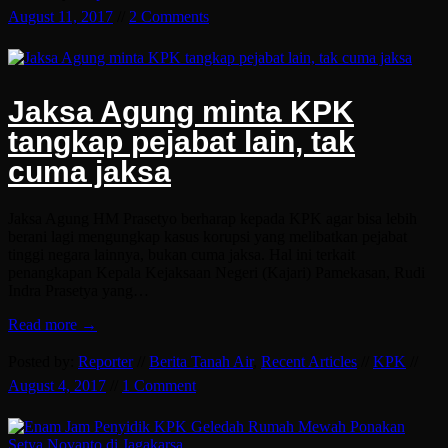
August 11, 2017
//
2 Comments
Jaksa Agung minta KPK
tangkap pejabat lain, tak
cuma jaksa
Jaksa Agung HM Prasetyo berharap kepada KPK agar bisa lebih
berani lagi mengungkap kasus korupsi yang melibatkan pejabat
tinggi negara lainnya, bukan cuma jaksa. Hal ini terkait
penangkapan Kepala Kejaksaan Negeri (Kajari) Pamekasan, Rudi
Indra Prasetya yang…
Read more →
Posted by:
Reporter
//
Berita Tanah Air
,
Recent Articles
//
KPK
//
August 4, 2017
//
1 Comment