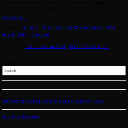
Agus mengatakan, dari pertemuan kedua, Polri mengagendakan
pemeriksaan Novel di Singapura. “Kemudian saya ingin…
Read more →
Posted by:
Reporter
//
Berita Tanah Air
,
Recent Articles
//
KPK
//
July 20, 2017
//
Comment
Page 7 of 23
« First
‹ Previous
2
3
4
5
6
7
8
9
10
11
12
Next ›
Last »
Search
INDONESIA MEDIA ISSUE EARLY AUGUST 2026
Read Past IM Issues