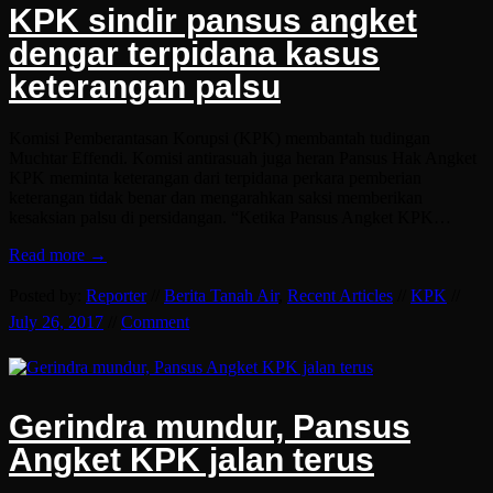
KPK sindir pansus angket
dengar terpidana kasus
keterangan palsu
Komisi Pemberantasan Korupsi (KPK) membantah tudingan
Muchtar Effendi. Komisi antirasuah juga heran Pansus Hak Angket
KPK meminta keterangan dari terpidana perkara pemberian
keterangan tidak benar dan mengarahkan saksi memberikan
kesaksian palsu di persidangan. “Ketika Pansus Angket KPK…
Read more →
Posted by:
Reporter
//
Berita Tanah Air
,
Recent Articles
//
KPK
//
July 26, 2017
//
Comment
Gerindra mundur, Pansus
Angket KPK jalan terus