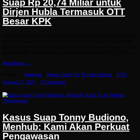
Suap Rp 20,74 Miliar untuk
Dirjen Hubla Termasuk OTT
Besar KPK
Uang senilai Rp 20,74 miliar, disita Komisi Pemberantasan Korupsi
(KPK) pada kasus suap Direktur Jenderal Hubungan Laut (Dirjen
Hubla) Kementerian Perhubungan Antonius Tonny Budiono. Uang
ini disita KPK saat kegiatan operasi tangkap tangan (OTT) KPK…
Read more →
Posted by:
Reporter
//
Berita Tanah Air
,
Recent Articles
//
KPK
//
August 27, 2017
//
2 Comments
Kasus Suap Tonny Budiono,
Menhub: Kami Akan Perkuat
Pengawasan