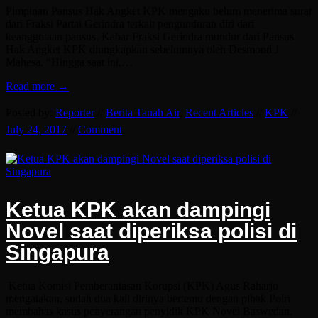
Pimpinan Pansus Hak Angket KPK mengaku belum menerima surat
dari Fraksi Partai Gerindra terkait pengunduran diri dari
keanggotaan pansus. Kabar Fraksi Gerindra mundur dari Pansus
Hak Angket KPK diungkapkan sebelumnya oleh Desmond J
Mahesa. “Hingga saat ini,…
Read more →
Posted by:
Reporter
//
Berita Tanah Air
,
Recent Articles
//
KPK
//
July 24, 2017
//
Comment
Ketua KPK akan dampingi
Novel saat diperiksa polisi di
Singapura
Ketua Komisi Pemberantasan Korupsi (KPK) Agus Raharjo
mengatakan, sudah dua kali dirinya bertemu dengan pihak Polri
membahas kasus penyerangan penyidik KPK Novel Baswedan.