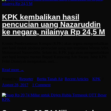
KPK kembalikan hasil
pencucian uang Nazaruddin
ke negara, nilainya Rp 24,5 M
Komisi Pemberantasan Korupsi (KPK) akan segera mengembalikan
aset hasil tindak pindana pencucian uang atas terpidana Wisma Atlet,
Muhammad Nazaruddin. Selain itu, KPK juga akan mengembalikan
aset hasil korupsi mantan Bupati Karawang Ade Swara. Jubir KPK
Febri Diansyah mengatakan, aset…
Read more →
Posted by:
Reporter
//
Berita Tanah Air
,
Recent Articles
//
KPK
//
August 28, 2017
//
1 Comment