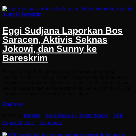
Eggi Sudjana Laporkan Bos
Saracen, Aktivis Seknas
Jokowi, dan Sunny ke
Bareskrim
Pengacara Eggi Sudjana melaporkan beberapa orang terkait
pencatutan namanya dalam struktur pengurus kelompok Saracen,
penyebar konten ujaran kebencian dan hoaks berbau suku, agama,
ras dan antargolongan, ke Bareskrim Polri, Senin (28/8/2017). Eggi
tak datang sendiri ke Bareskrim memasukkan…
Read more →
Posted by:
Reporter
//
Berita Tanah Air
,
Recent Articles
//
KPK
//
August 28, 2017
//
1 Comment