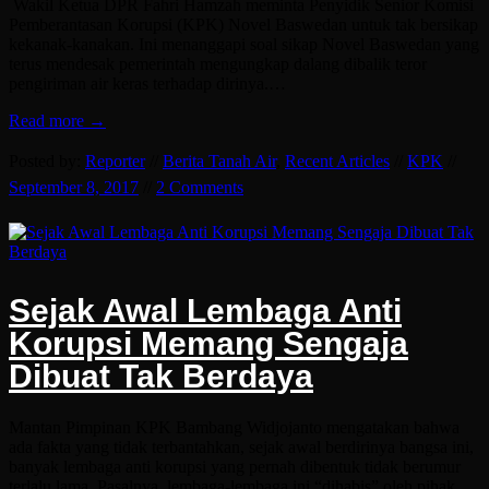
Wakil Ketua DPR Fahri Hamzah meminta Penyidik Senior Komisi
Pemberantasan Korupsi (KPK) Novel Baswedan untuk tak bersikap
kekanak-kanakan. Ini menanggapi soal sikap Novel Baswedan yang
terus mendesak pemerintah mengungkap dalang dibalik teror
pengiriman air keras terhadap dirinya.…
Read more →
Posted by:
Reporter
//
Berita Tanah Air
,
Recent Articles
//
KPK
//
September 8, 2017
//
2 Comments
Sejak Awal Lembaga Anti
Korupsi Memang Sengaja
Dibuat Tak Berdaya
Mantan Pimpinan KPK Bambang Widjojanto mengatakan bahwa
ada fakta yang tidak terbantahkan, sejak awal berdirinya bangsa ini,
banyak lembaga anti korupsi yang pernah dibentuk tidak berumur
terlalu lama. Pasalnya, lembaga-lembaga ini “dihabis” oleh pihak