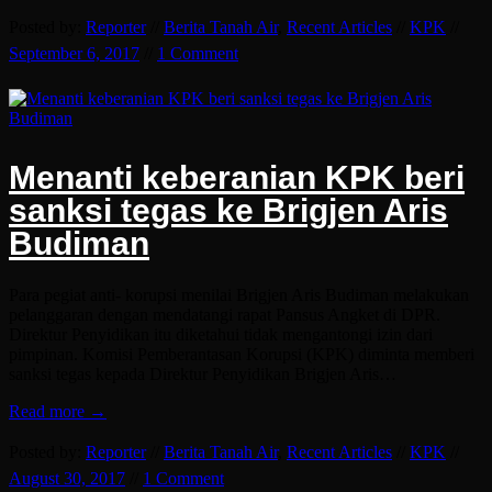
Posted by:
Reporter
//
Berita Tanah Air
,
Recent Articles
//
KPK
//
September 6, 2017
//
1 Comment
Menanti keberanian KPK beri
sanksi tegas ke Brigjen Aris
Budiman
Para pegiat anti- korupsi menilai Brigjen Aris Budiman melakukan
pelanggaran dengan mendatangi rapat Pansus Angket di DPR.
Direktur Penyidikan itu diketahui tidak mengantongi izin dari
pimpinan. Komisi Pemberantasan Korupsi (KPK) diminta memberi
sanksi tegas kepada Direktur Penyidikan Brigjen Aris…
Read more →
Posted by:
Reporter
//
Berita Tanah Air
,
Recent Articles
//
KPK
//
August 30, 2017
//
1 Comment