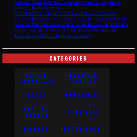
Menjadi Tenaga Medis, Tenaga Kesehatan yang Melek
Hukum dan Berintegritas
NOVEMBER 2025 # 3 : COLOGNE, GERMANY.
OCTOBER 2025 # 9 : UZBEKISTAN : SAMARKAND.
Sarapan Bersama Atase Marinir Amerika Serikat di Jakarta
Hewan Langka Panda, Icon Tiongkok Dibahas pada
Pertemuan SPPB UI & Hubei Academy
CATEGORIES
BERITA
BUDAYA &
TANAH AIR
TRADISI
BUTCE
COLUMNIST
ENGLISH
FENG SHUI
CORNER
FINANCE
INFOTAINMENT