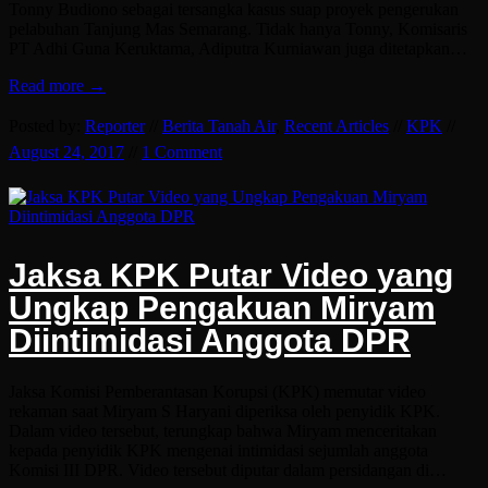
Tonny Budiono sebagai tersangka kasus suap proyek pengerukan
pelabuhan Tanjung Mas Semarang. Tidak hanya Tonny, Komisaris
PT Adhi Guna Keruktama, Adiputra Kurniawan juga ditetapkan…
Read more →
Posted by:
Reporter
//
Berita Tanah Air
,
Recent Articles
//
KPK
//
August 24, 2017
//
1 Comment
Jaksa KPK Putar Video yang
Ungkap Pengakuan Miryam
Diintimidasi Anggota DPR
Jaksa Komisi Pemberantasan Korupsi (KPK) memutar video
rekaman saat Miryam S Haryani diperiksa oleh penyidik KPK.
Dalam video tersebut, terungkap bahwa Miryam menceritakan
kepada penyidik KPK mengenai intimidasi sejumlah anggota
Komisi III DPR. Video tersebut diputar dalam persidangan di…