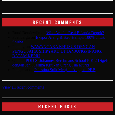
RECENT COMMENTS
Ruud Boudewijn
on
Who Are the Real Belanda Depok?
Pt endergu
on
Ekspor Arang Briket, Hampir 100% untuk
Shisha
Penting
on
WAWANCARA KHUSUS DENGAN
PENGUSAHA SHIPYARD DI TANJUNGPINANG,
BATAM KEPRI
Gun
on
POD St Johannes Berchmans School PIK 2 Digelar
dengan Janji Terima Kritikan Orang Tua Murid
Pengamat
on
Palestina Sulit Menjadi Anggota PBB
View all recent comments
RECENT POSTS