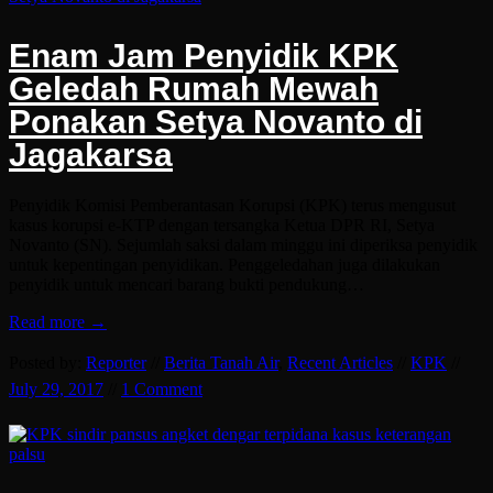
Enam Jam Penyidik KPK
Geledah Rumah Mewah
Ponakan Setya Novanto di
Jagakarsa
Penyidik Komisi Pemberantasan Korupsi (KPK) terus mengusut
kasus korupsi e-KTP dengan tersangka Ketua DPR RI, Setya
Novanto (SN). Sejumlah saksi dalam minggu ini diperiksa penyidik
untuk kepentingan penyidikan. Penggeledahan juga dilakukan
penyidik untuk mencari barang bukti pendukung…
Read more →
Posted by:
Reporter
//
Berita Tanah Air
,
Recent Articles
//
KPK
//
July 29, 2017
//
1 Comment