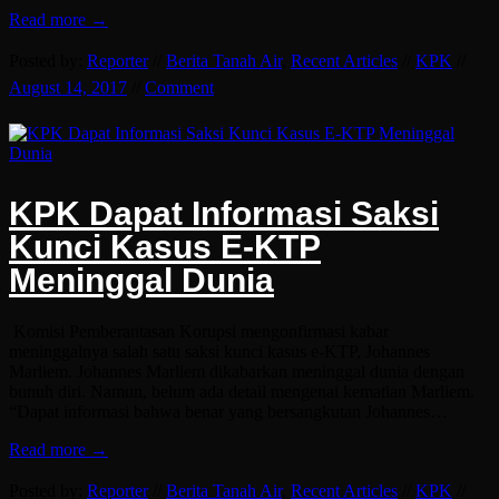
Read more →
Posted by:
Reporter
//
Berita Tanah Air
,
Recent Articles
//
KPK
//
August 14, 2017
//
Comment
KPK Dapat Informasi Saksi
Kunci Kasus E-KTP
Meninggal Dunia
Komisi Pemberantasan Korupsi mengonfirmasi kabar
meninggalnya salah satu saksi kunci kasus e-KTP, Johannes
Marliem. Johannes Marliem dikabarkan meninggal dunia dengan
bunuh diri. Namun, belum ada detail mengenai kematian Marliem.
“Dapat informasi bahwa benar yang bersangkutan Johannes…
Read more →
Posted by:
Reporter
//
Berita Tanah Air
,
Recent Articles
//
KPK
//