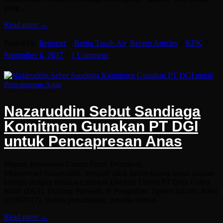
yang…
Read more →
Posted by:
Reporter
//
Berita Tanah Air
,
Recent Articles
//
KPK
//
September 6, 2017
//
1 Comment
Nazaruddin Sebut Sandiaga
Komitmen Gunakan PT DGI
untuk Pencapresan Anas
Mantan Bendahara Umum Partai Demokrat,
Muhammad Nazaruddin, menjadi saksi dalam sidang kasus dugaan
korupsi dengan terdakwa mantan Direktur Utama PT Duta Graha
Indah (DGI), Dudung Purwadi, di Pengadilan Tipikor Jakarta, Rabu
(23/8/2017). Dalam persidangan, pemilik Permai…
Read more →