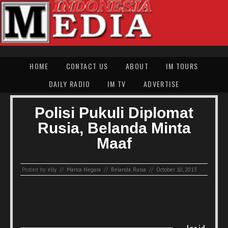
HOME
CONTACT US
ABOUT
IM TOURS
DAILY RADIO
IM TV
ADVERTISE
Polisi Pukuli Diplomat
Rusia, Belanda Minta
Maaf
Posted by:
elly
//
Manca Negara
//
Belanda
,
Rusia
//
October 10, 2013