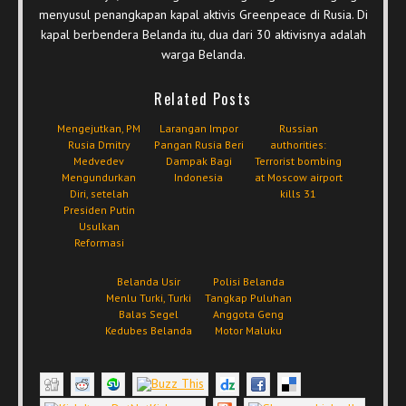
menyusul penangkapan kapal aktivis Greenpeace di Rusia. Di
kapal berbendera Belanda itu, dua dari 30 aktivisnya adalah
warga Belanda.
Related Posts
Mengejutkan, PM
Larangan Impor
Russian
Rusia Dmitry
Pangan Rusia Beri
authorities:
Medvedev
Dampak Bagi
Terrorist bombing
Mengundurkan
Indonesia
at Moscow airport
Diri, setelah
kills 31
Presiden Putin
Usulkan
Reformasi
Belanda Usir
Polisi Belanda
Menlu Turki, Turki
Tangkap Puluhan
Balas Segel
Anggota Geng
Kedubes Belanda
Motor Maluku