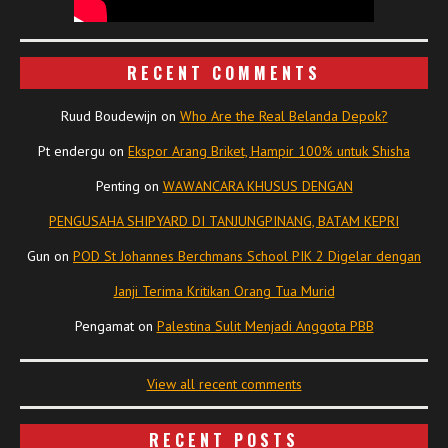
RECENT COMMENTS
Ruud Boudewijn
on
Who Are the Real Belanda Depok?
Pt endergu
on
Ekspor Arang Briket, Hampir 100% untuk Shisha
Penting
on
WAWANCARA KHUSUS DENGAN
PENGUSAHA SHIPYARD DI TANJUNGPINANG, BATAM KEPRI
Gun
on
POD St Johannes Berchmans School PIK 2 Digelar dengan
Janji Terima Kritikan Orang Tua Murid
Pengamat
on
Palestina Sulit Menjadi Anggota PBB
View all recent comments
RECENT POSTS