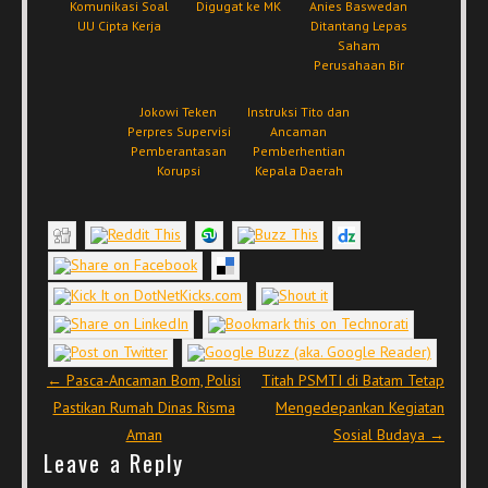
Komunikasi Soal
Digugat ke MK
Anies Baswedan
UU Cipta Kerja
Ditantang Lepas
Saham
Perusahaan Bir
Jokowi Teken
Instruksi Tito dan
Perpres Supervisi
Ancaman
Pemberantasan
Pemberhentian
Korupsi
Kepala Daerah
Post navigation
←
Pasca-Ancaman Bom, Polisi
Titah PSMTI di Batam Tetap
Pastikan Rumah Dinas Risma
Mengedepankan Kegiatan
Aman
Sosial Budaya
→
Leave a Reply