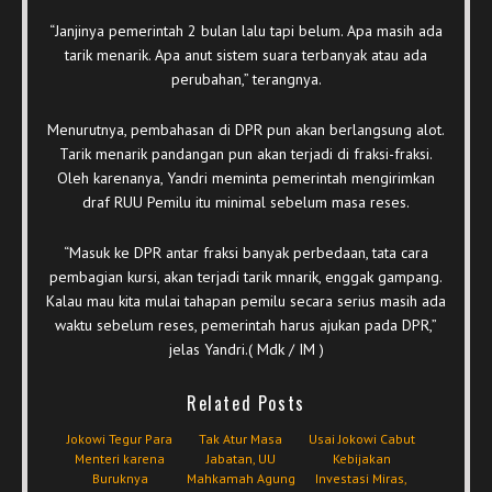
“Janjinya pemerintah 2 bulan lalu tapi belum. Apa masih ada
tarik menarik. Apa anut sistem suara terbanyak atau ada
perubahan,” terangnya.
Menurutnya, pembahasan di DPR pun akan berlangsung alot.
Tarik menarik pandangan pun akan terjadi di fraksi-fraksi.
Oleh karenanya, Yandri meminta pemerintah mengirimkan
draf RUU Pemilu itu minimal sebelum masa reses.
“Masuk ke DPR antar fraksi banyak perbedaan, tata cara
pembagian kursi, akan terjadi tarik mnarik, enggak gampang.
Kalau mau kita mulai tahapan pemilu secara serius masih ada
waktu sebelum reses, pemerintah harus ajukan pada DPR,”
jelas Yandri.( Mdk / IM )
Related Posts
Jokowi Tegur Para
Tak Atur Masa
Usai Jokowi Cabut
Menteri karena
Jabatan, UU
Kebijakan
Buruknya
Mahkamah Agung
Investasi Miras,