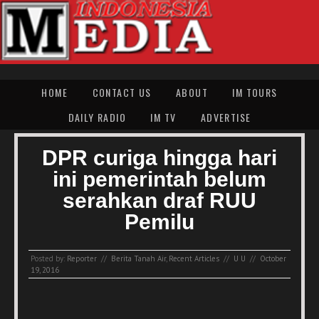
HOME
CONTACT US
ABOUT
IM TOURS
DAILY RADIO
IM TV
ADVERTISE
DPR curiga hingga hari
ini pemerintah belum
serahkan draf RUU
Pemilu
Posted by:
Reporter
//
Berita Tanah Air
,
Recent Articles
//
U U
//
October
19, 2016