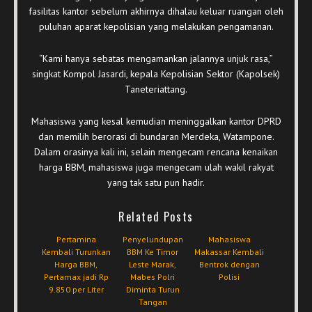
fasilitas kantor sebelum akhirnya dihalau keluar ruangan oleh
puluhan aparat kepolisian yang melakukan pengamanan.
“Kami hanya sebatas mengamankan jalannya unjuk rasa,”
singkat Kompol Jasardi, kepala Kepolisian Sektor (Kapolsek)
Taneteriattang.
Mahasiswa yang kesal kemudian meninggalkan kantor DPRD
dan memilih berorasi di bundaran Merdeka, Watampone.
Dalam orasinya kali ini, selain mengecam rencana kenaikan
harga BBM, mahasiswa juga mengecam ulah wakil rakyat
yang tak satu pun hadir.
Related Posts
Pertamina
Penyelundupan
Mahasiswa
Kembali Turunkan
BBM Ke Timor
Makassar Kembali
Harga BBM,
Leste Marak,
Bentrok dengan
Pertamax jadi Rp
Mabes Polri
Polisi
9.850 per Liter
Diminta Turun
Tangan