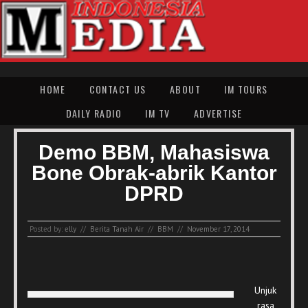
HOME
CONTACT US
ABOUT
IM TOURS
DAILY RADIO
IM TV
ADVERTISE
Demo BBM, Mahasiswa
Bone Obrak-abrik Kantor
DPRD
Posted by:
elly
//
Berita Tanah Air
//
BBM
//
November 17, 2014
Unjuk
rasa