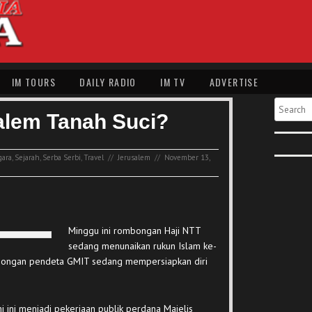
IM TOURS
DAILY RADIO
IM TV
ADVERTISE
Search
alem Tanah Suci?
gara
,
Sejarah
,
Serba Serbi
,
Travel
//
Jerusalem
//
November 13,
Minggu ini rombongan Haji NTT
sedang menunaikan rukun Islam ke-
ombongan pendeta GMIT sedang mempersiapkan diri
 ini menjadi pekerjaan publik perdana Majelis