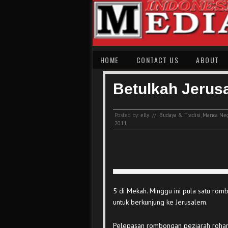
HOME
CONTACT US
ABOUT
Betulkah Jerus
Posted by:
elly
//
Budaya & Tradisi
,
Manca Ne
2011
5 di Mekah. Minggu ini pula satu r
untuk berkunjung ke Jerusalem.
Pelepasan rombongan peziarah rohani