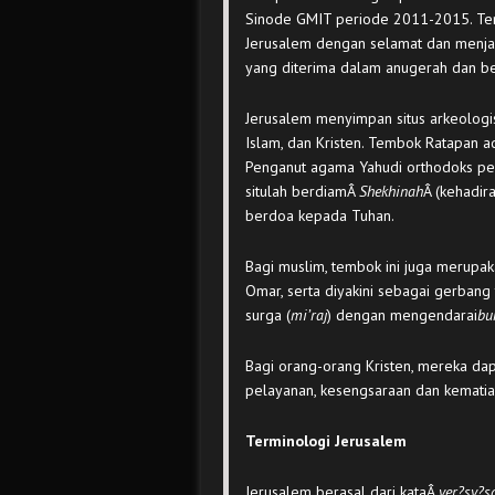
Sinode GMIT periode 2011-2015. Ten
Jerusalem dengan selamat dan menja
yang diterima dalam anugerah dan ber
Jerusalem menyimpan situs arkeologis
Islam, dan Kristen. Tembok Ratapan ad
Penganut agama Yahudi orthodoks per
situlah berdiamÂ
Shekhinah
Â (kehadira
berdoa kepada Tuhan.
Bagi muslim, tembok ini juga merupak
Omar, serta diyakini sebagai gerban
surga (
mi’raj
) dengan mengendarai
bu
Bagi orang-orang Kristen, mereka dap
pelayanan, kesengsaraan dan kematian
Terminologi Jerusalem
Jerusalem berasal dari kataÂ
yer?sy?s