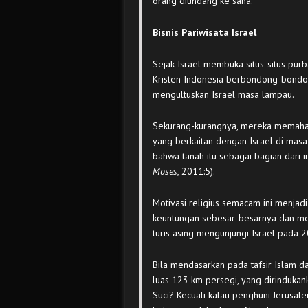
orang diundang ke sana.
Bisnis Pariwisata Israel
Sejak Israel membuka situs-situs purb
Kristen Indonesia berbondong-bondong
mengultuskan Israel masa lampau.
Sekurang-kurangnya, mereka memahami 
yang berkaitan dengan Israel di mas
bahwa tanah itu sebagai bagian dari 
Moses
, 2011:5).
Motivasi religius semacam ini menjad
keuntungan sebesar-besarnya dan menj
turis asing mengunjungi Israel pada 
Bila mendasarkan pada tafsir Islam da
luas 123 km persegi, yang dirindukan
Suci? Kecuali kalau penghuni Jerusal