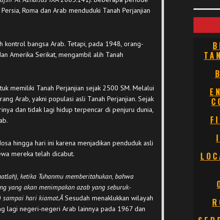
, Persia, Roma dan Arab menduduki Tanah Perjanjian
h kontrol bangsa Arab. Tetapi, pada 1948, orang-
B
TA
dan Amerika Serikat, mengambil alih Tanah
tuk memiliki Tanah Perjanjian sejak 2500 SM. Melalui
E
rang Arab, yakni populasi asli Tanah Perjanjian. Sejak
C
inya dan tidak lagi hidup terpencar di penjuru dunia,
F
ab.
dosa hingga hari ini karena menjadikan penduduk asli
imewa mereka telah dicabut.
LOC
gatlah), ketika Tuhanmu memberitahukan, bahwa
ang yang akan menimpakan azab yang seburuk-
) sampai hari kiamat.Â
Sesudah menaklukkan wilayah
R
ng lagi negeri-negeri Arab lainnya pada 1967 dan
.