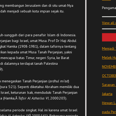
ng membangun Jerusalem dan di situ umat-Nya
Pengama
dah menjadi sebuah kota impian sejak itu.
View all
-sungguh dari para penafsir Islam di Indonesia.
janjian bagi Israel, umat Musa. Prof Dr Haji Abdul
ingkat Hamka (1908-1981), dalam tafsirnya tentang
Menjadi 
ikan kepada umat Musa Tanah Perjanjian, yakni
Melek Hu
encapai batas Timur, negeri Syria, ke Barat
di dalamnya terdapat tanah Palestina
NOVEMBE
9).
OCTOBER
a menegaskan Tanah Perjanjian (
ardhul mi’ad
)
Sarapan 
sura 5:21). Seperti diketahui Abraham memiliki dua
a Israel, keturunan Isak, menduduki Tanah Perjanjian
Jakarta
sa (Hamka,Â
Tafsir Al Azhar
Jus VI
, 2000:203).
Hewan La
elama periode singkat. Hal ini karena umat Israel
pada Pe
afsir Al Azhar
Jus IX
Â 2005:141). Beberapa periode