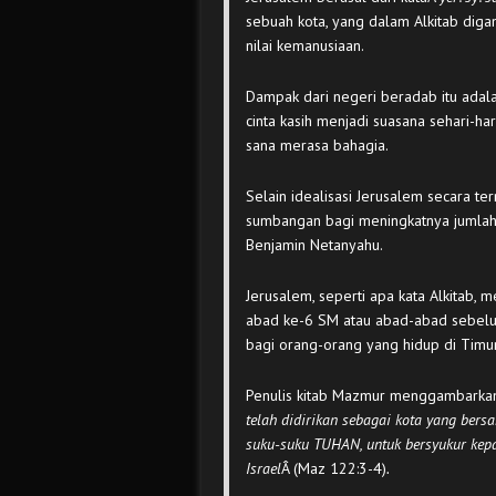
sebuah kota, yang dalam Alkitab dig
nilai kemanusiaan.
Dampak dari negeri beradab itu adala
cinta kasih menjadi suasana sehari-ha
sana merasa bahagia.
Selain idealisasi Jerusalem secara te
sumbangan bagi meningkatnya jumlah 
Benjamin Netanyahu.
Jerusalem, seperti apa kata Alkitab, 
abad ke-6 SM atau abad-abad sebelum
bagi orang-orang yang hidup di Timu
Penulis kitab Mazmur menggambarkan
telah didirikan sebagai kota yang bers
suku-suku TUHAN, untuk bersyukur ke
Israel
Â (Maz 122:3-4)
.