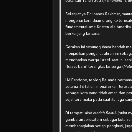
bukanlah Tanah Suci (
Memahami Israel
Selanjutnya Dr Ioanes Rakhmat, mant
mengenai kerinduan orang ke Jerusal
fundamentalisme Kristen ala Amerika 
berkunjung ke sana.
Gerakan ini sesungguhnya hendak men
menjadikan penganut aliran ini sebagai
menobatkan warga Israel saat ini se
“Israel baru” terangkat ke surga (
Mula
HA Pandopo, teolog Belanda bernama 
selama 38 tahun, menafsirkan Jerusal
sebagai kota yang tidak aman dan pen
sejahtera maka pada saat itu juga sa
Di tempat lainÂ
Madah Bakti
Â (buku n
gambaran Jerusalem sebagai kota sur
membahagiakan setiap penghuni, juga 