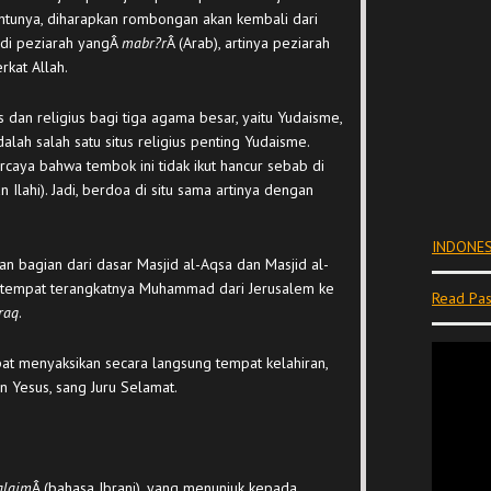
tunya, diharapkan rombongan akan kembali dari
di peziarah yangÂ
mabr?r
Â (Arab), artinya peziarah
kat Allah.
 dan religius bagi tiga agama besar, yaitu Yudaisme,
alah salah satu situs religius penting Yudaisme.
caya bahwa tembok ini tidak ikut hancur sebab di
n Ilahi). Jadi, berdoa di situ sama artinya dengan
INDONES
an bagian dari dasar Masjid al-Aqsa dan Masjid al-
g tempat terangkatnya Muhammad dari Jerusalem ke
Read Pas
raq
.
at menyaksikan secara langsung tempat kelahiran,
 Yesus, sang Juru Selamat.
alaim
Â (bahasa Ibrani), yang menunjuk kepada