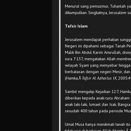
Menurut sang pemazmur, Tuhanlah ya
dikumpulkan. Singkatnya, Jerusalem su
Tafsir Islam
Jerusalem mendapat perhatian sungguh
Negeri ini dipahami sebagai Tanah Per
Malik Bin Abdul Karim Amirullah, dis
sura 7:137, mengatakan Allah member
wilayah Syam yang menyebar hingga m
berbatasan dengan negeri Mesir, dan 
(Hamka,Â
Tafsir Al Azhar
Jus IX
, 2005:4
Sambil mengutip Kejadian 12:7, Hamk
diberikan kepada anak-cucu Abraham (
anak laki-laki, Ismael dan Isak. Bangs
sesudah 400 tahun pada periode Mu
Umat Musa hanya menikmati tanah itu s
tidak suci di hadapan Allah (Hamka,Â
T