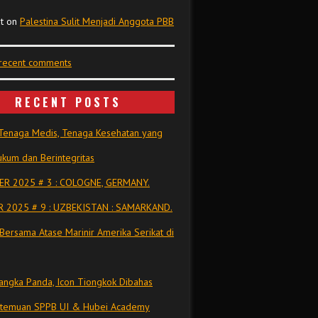
t
on
Palestina Sulit Menjadi Anggota PBB
 recent comments
RECENT POSTS
Tenaga Medis, Tenaga Kesehatan yang
kum dan Berintegritas
R 2025 # 3 : COLOGNE, GERMANY.
 2025 # 9 : UZBEKISTAN : SAMARKAND.
Bersama Atase Marinir Amerika Serikat di
ngka Panda, Icon Tiongkok Dibahas
rtemuan SPPB UI & Hubei Academy