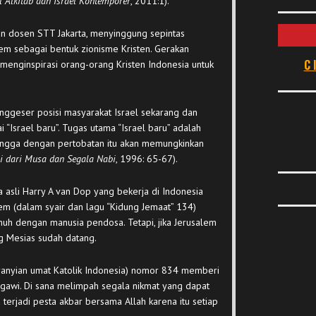
 Alkitab dan Israel Kontemporer
, 2011:1).
an dosen STT Jakarta, menyinggung sepintas
em sebagai bentuk zionisme Kristen. Gerakan
C
menginspirasi orang-orang Kristen Indonesia untuk
ggeser posisi masyarakat Israel sekarang dan
 “Israel baru”. Tugas utama “Israel baru” adalah
hingga dengan pertobatan itu akan memungkinkan
i dari Musa dan Segala Nabi
, 1996: 65-67).
asli Harry A van Dop yang bekerja di Indonesia
em (dalam syair dan lagu “Kidung Jemaat” 134)
uh dengan manusia pendosa. Tetapi, jika Jerusalem
ng Mesias sudah datang.
yanyian umat Katolik Indonesia) nomor 834 memberi
gawi. Di sana melimpah segala nikmat yang dapat
terjadi pesta akbar bersama Allah karena itu setiap