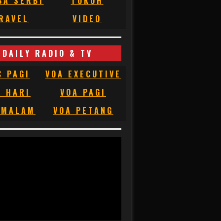
BA SERBI
TOKOH
RAVEL
VIDEO
DAILY RADIO & TV
C PAGI
VOA EXECUTIVE
C HARI
VOA PAGI
 MALAM
VOA PETANG