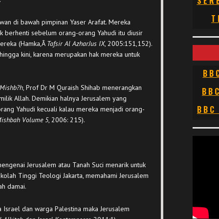
SER
T
awan di bawah pimpinan Yaser Arafat. Mereka
ak berhenti sebelum orang-orang Yahudi itu diusir
mereka (Hamka,Â
Tafsir Al Azhar
Jus IX
, 2005:151,152).
 hingga kini, karena merupakan hak mereka untuk
BB
-Mishb?h
, Prof Dr M Quraish Shihab menerangkan
BB
milik Allah. Demikian halnya Jerusalem yang
BBC
orang Yahudi kecuali kalau mereka menjadi orang-
Mishbah Volume 5
, 2006: 215).
mengenai Jerusalem atau Tanah Suci menarik untuk
Sekolah Tinggi Teologi Jakarta, memahami Jerusalem
dah damai.
 Israel dan warga Palestina maka Jerusalem