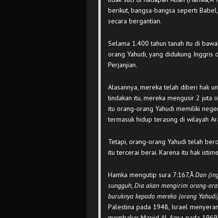
berikut, bangsa-bangsa seperti Babel
secara bergantian.
Selama 1.400 tahun tanah itu di bawa
orang Yahudi, yang didukung Inggris 
Perjanjian.
Alasannya, mereka telah diberi hak un
tindakan itu, mereka mengusir 2 juta o
itu orang-orang Yahudi memiliki neger
termasuk hidup terasing di wilayah Ar
Tetapi, orang-orang Yahudi telah ber
itu tercerai berai. Karena itu hak ist
Hamka mengutip sura 7:167,Â
Dan (in
sungguh, Dia akan mengirim orang-or
buruknya kepada mereka (orang Yahudi
Palestina pada 1948, Israel menyera
membakar Masjid Al-Aqsa pada 1969