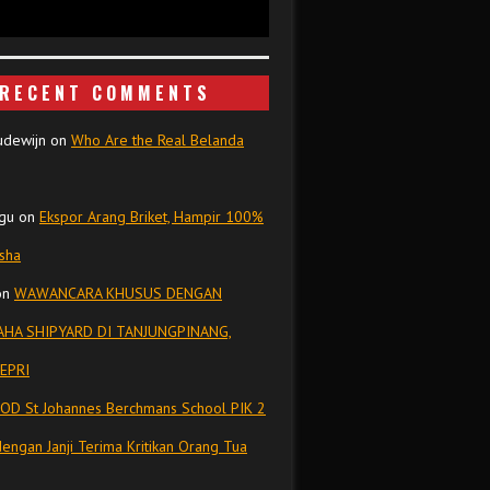
RECENT COMMENTS
udewijn
on
Who Are the Real Belanda
gu
on
Ekspor Arang Briket, Hampir 100%
isha
on
WAWANCARA KHUSUS DENGAN
HA SHIPYARD DI TANJUNGPINANG,
EPRI
OD St Johannes Berchmans School PIK 2
dengan Janji Terima Kritikan Orang Tua