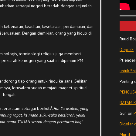
ambarkan sebagai negeri beradab dengan sejumlah
h kebenaran, keadilan, kesetaraan, perdamaian, dan
ri Jerusalem. Dengan demikian, orang yang hidup di
Ruud Bo
Depok?
rminologis, terminologi religius juga memberi
Pt ender
peziarah ke negeri yang saat ini dipimpin PM
untuk Sh
mendorong tiap orang untuk rindu ke sana. Sekitar
Penting
nya, Jerusalem sudah menjadi magnet spiritual
PENGUSA
r Tengah.
BATAM K
 Jerusalam sebagai berikut:Â
Hai Yerusalem, yang
Gun
on
P
ambung rapat, ke mana suku-suku berziarah, yakni
pada nama TUHAN sesuai dengan peraturan bagi
Digelar 
Murid