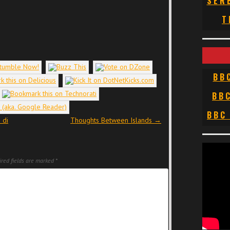
SER
T
BB
BB
BBC
 di
Thoughts Between Islands
→
red fields are marked
*