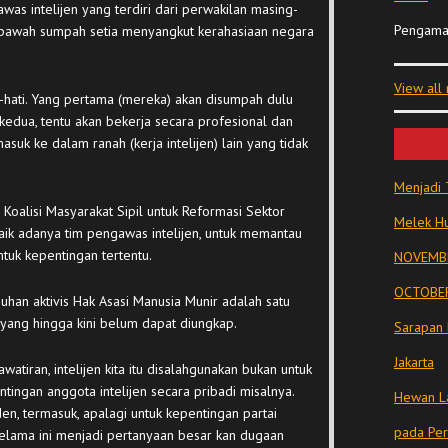
as intelijen yang terdiri dari perwakilan masing-
Pengama
di bawah sumpah setia menyangkut kerahasiaan negara
View all
ti-hati. Yang pertama (mereka) akan disumpah dulu
kedua, tentu akan bekerja secara profesional dan
masuk ke dalam ranah (kerja intelijen) lain yang tidak
Menjadi 
Koalisi Masyarakat Sipil untuk Reformasi Sektor
Melek Hu
 adanya tim pengawas intelijen, untuk memantau
ntuk kepentingan tertentu.
NOVEMBE
OCTOBER
an aktivis Hak Asasi Manusia Munir adalah satu
 yang hingga kini belum dapat diungkap.
Sarapan 
Jakarta
tiran, intelijen kita itu disalahgunakan bukan untuk
tingan anggota intelijen secara pribadi misalnya.
Hewan La
den, termasuk, apalagi untuk kepentingan partai
pada Pe
selama ini menjadi pertanyaan besar kan dugaan