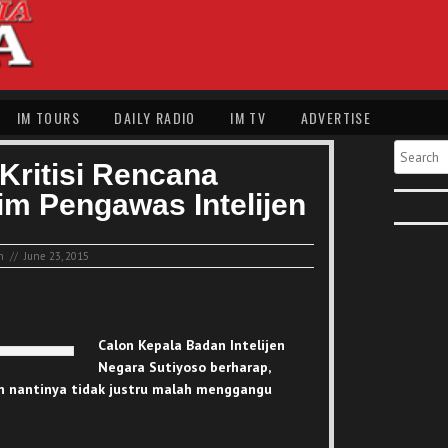
IM TOURS
DAILY RADIO
IM TV
ADVERTISE
Search
Kritisi Rencana
m Pengawas Intelijen
n
//
June 23, 2015
Calon Kepala Badan Intelijen
Negara Sutiyoso berharap,
n nantinya tidak justru malah menggangu