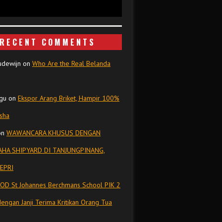
RECENT COMMENTS
udewijn
on
Who Are the Real Belanda
gu
on
Ekspor Arang Briket, Hampir 100%
isha
on
WAWANCARA KHUSUS DENGAN
HA SHIPYARD DI TANJUNGPINANG,
EPRI
OD St Johannes Berchmans School PIK 2
dengan Janji Terima Kritikan Orang Tua