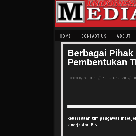
HOME
CONTACT US
ABOUT
Berbagai Pihak 
Pembentukan Ti
Posted by:
Reporter
//
Berita Tanah Air
//
bi
keberadaan tim pengawas intelije
kinerja dari BIN.