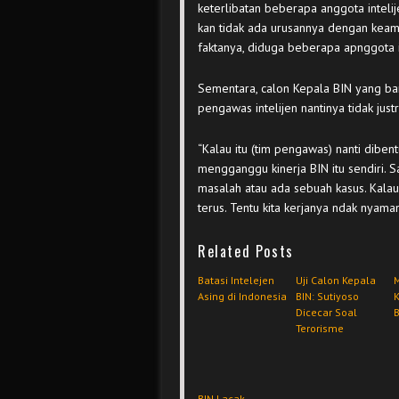
keterlibatan beberapa anggota inteli
kan tidak ada urusannya dengan keam
faktanya, diduga beberapa apnggota int
Sementara, calon Kepala BIN yang ba
pengawas intelijen nantinya tidak jus
“Kalau itu (tim pengawas) nanti dibe
mengganggu kinerja BIN itu sendiri. S
masalah atau ada sebuah kasus. Kalau 
terus. Tentu kita kerjanya ndak nyama
Related Posts
Batasi Intelejen
Uji Calon Kepala
M
Asing di Indonesia
BIN: Sutiyoso
K
Dicecar Soal
Terorisme
BIN Lacak