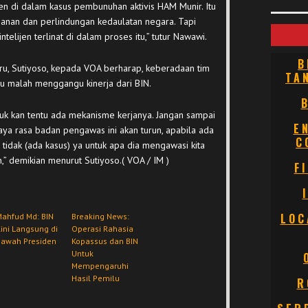
jen di dalam kasus pembunuhan aktivis HAM Munir. Itu
anan dan perlindungan kedaulatan negara. Tapi
elijen terlinat di dalam proses itu,” tutur Nawawi.
B
ru, Sutiyoso, kepada VOA berharap, keberadaan tim
TA
tru malah menggangu kinerja dari BIN.
ntuk kan tentu ada mekanisme kerjanya. Jangan sampai
E
aya rasa badan pengawas ini akan turun, apabila ada
C
tidak (ada kasus) ya untuk apa dia mengawasi kita
n,” demikian menurut Sutiyoso.( VOA / IM )
F
LOC
ahfud Md: BIN
Breaking News:
ini Langsung di
Operasi Rahasia
Bawah Presiden
Kopassus dan BIN
Untuk
Mempengaruhi
Hasil Pemilu
R