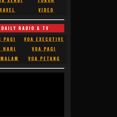
BA SERBI
TOKOH
RAVEL
VIDEO
DAILY RADIO & TV
C PAGI
VOA EXECUTIVE
C HARI
VOA PAGI
 MALAM
VOA PETANG