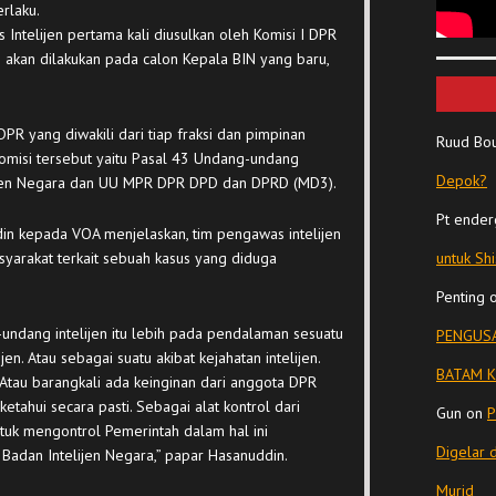
rlaku.
ntelijen pertama kali diusulkan oleh Komisi I DPR
 akan dilakukan pada calon Kepala BIN yang baru,
DPR yang diwakili dari tiap fraksi dan pimpinan
Ruud Bo
misi tersebut yaitu Pasal 43 Undang-undang
Depok?
ijen Negara dan UU MPR DPR DPD dan DPRD (MD3).
Pt ender
in kepada VOA menjelaskan, tim pengawas intelijen
asyarakat terkait sebuah kasus yang diduga
untuk Sh
Penting
undang intelijen itu lebih pada pendalaman sesuatu
PENGUSA
en. Atau sebagai suatu akibat kejahatan intelijen.
BATAM K
 Atau barangkali ada keinginan dari anggota DPR
tahui secara pasti. Sebagai alat kontrol dari
Gun
on
P
tuk mengontrol Pemerintah dalam hal ini
Digelar 
Badan Intelijen Negara,” papar Hasanuddin.
Murid