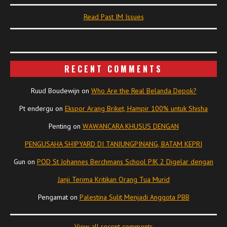
Read Past IM Issues
RECENT COMMENTS
Ruud Boudewijn
on
Who Are the Real Belanda Depok?
Pt endergu
on
Ekspor Arang Briket, Hampir 100% untuk Shisha
Penting
on
WAWANCARA KHUSUS DENGAN
PENGUSAHA SHIPYARD DI TANJUNGPINANG, BATAM KEPRI
Gun
on
POD St Johannes Berchmans School PIK 2 Digelar dengan
Janji Terima Kritikan Orang Tua Murid
Pengamat
on
Palestina Sulit Menjadi Anggota PBB
View all recent comments