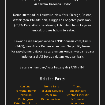
kulit hitam, Breonna Taylor.
Demo itu terjadi di Louisville, New York, Chicago, Boston,
Washington, Philadelphia, hingga Los Angeles pada Rabu
(23/9). Para aktivis pendukung kulit hitam turun ke jalan
menolak proses hukum tersebut.
Lewat pesan singkat kepada CNNIndonesia.com, Kamis
(24/9), Juru Bicara Kementerian Luar Negeri RI, Teuku
Faizasyah, mengatakan secara umum kondisi warga negara
Indonesia di AS berada dalam keadaan baik.
Secara umum baik,” kata Faizasyah. ( CNN / IM )
Related Posts
Kunjungi
Trump Tarik
Trump
Kenosha, Trump
Pasukan, Kedubes
Tandatangani
Tekankan
AS di Irak
Perintah Eksekutif
Pentingnya
Dihantam Roket
Reformasi
Ketertiban Hukum
Kepolisian