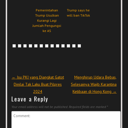
Pemerintahan
Trump says he
Trump Usulkan
will ban TikTok
Kurangi Lagi
Jumlah Pengungsi
ke AS
Post navigation
←
Isu PKI yang Diangkat Gatot
Menghirup Udara Bebas,
Dinilai Tak Laku Buat Pilpres
Selesainya Wajib Karantina
2024
Ketibaan di Hong Kong
→
Leave a Reply
Your email address will not be published.
Required fields are marked
*