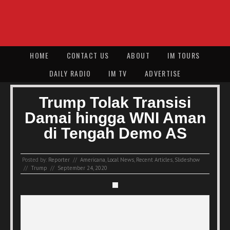
HOME
CONTACT US
ABOUT
IM TOURS
DAILY RADIO
IM TV
ADVERTISE
Trump Tolak Transisi
Damai hingga WNI Aman
di Tengah Demo AS
Posted by:
Reporter
//
Americana
,
Local News
,
Recent Articles
,
Slideshow
//
Trump
//
September 24, 2020