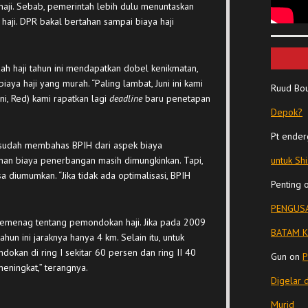
ji. Sebab, pemerintah lebih dulu menuntaskan
aji. DPR bakal bertahan sampai biaya haji
h haji tahun ini mendapatkan dobel kenikmatan,
aya haji yang murah. “Paling lambat, Juni ini kami
Ruud Bo
ini, Red) kami rapatkan lagi
deadline
baru penetapan
Depok?
Pt ender
sudah membahas BPIH dari aspek biaya
an biaya penerbangan masih dimungkinkan. Tapi,
untuk Sh
 diumumkan. “Jika tidak ada optimalisasi, BPIH
Penting
PENGUSA
Kemenag tentang pemondokan haji. Jika pada 2009
BATAM K
un ini jaraknya hanya 4 km. Selain itu, untuk
dokan di ring I sekitar 60 persen dan ring II 40
Gun
on
P
meningkat,” terangnya.
Digelar 
Murid