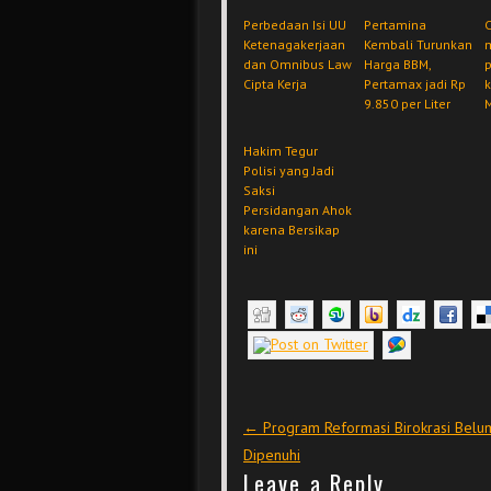
Perbedaan Isi UU
Pertamina
Ketenagakerjaan
Kembali Turunkan
dan Omnibus Law
Harga BBM,
Cipta Kerja
Pertamax jadi Rp
9.850 per Liter
Hakim Tegur
Polisi yang Jadi
Saksi
Persidangan Ahok
karena Bersikap
ini
Post navigation
←
Program Reformasi Birokrasi Belu
Dipenuhi
Leave a Reply