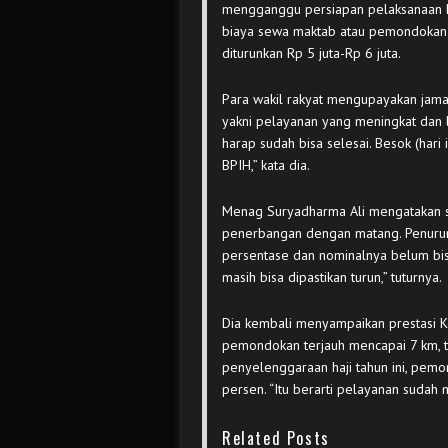
mengganggu persiapan pelaksanaan ha
biaya sewa maktab atau pemondokan h
diturunkan Rp 5 juta-Rp 6 juta.
Para wakil rakyat mengupayakan jamaa
yakni pelayanan yang meningkat dan bi
harap sudah bisa selesai. Besok (hari 
BPIH,” kata dia.
Menag Suryadharma Ali mengatakan 
penerbangan dengan matang. Penurun
persentase dan nominalnya belum bisa
masih bisa dipastikan turun,” tuturnya.
Dia kembali menyampaikan prestasi 
pemondokan terjauh mencapai 7 km, tah
penyelenggaraan haji tahun ini, pemon
persen. “Itu berarti pelayanan sudah 
Related Posts