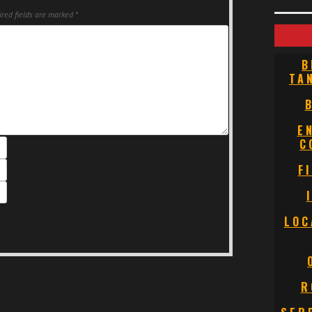
red fields are marked
*
B
TA
E
C
F
LOC
R