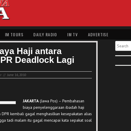
IM TOURS
DAILY RADIO
IM TV
ADVERTISE
Search
ya Haji antara
PR Deadlock Lagi
ir
//
June 16, 2010
JAKARTA
(Jawa Pos) – Pembahasan
biaya penyelenggaraan ibadah haji
 DPR kembali gagal menghasilkan kesepakatan alias
gga tadi malam itu gagal mencapai kata sepakat soal