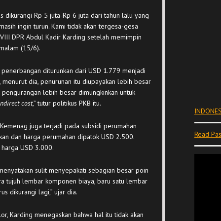
dikurangi Rp 5 juta-Rp 6 juta dari tahun lalu yang
i masih ingin turun. Kami tidak akan tergesa-gesa
i VIII DPR Abdul Kadir Karding setelah memimpin
 malam (15/6).
ya penerbangan diturunkan dari USD 1.779 menjadi
menurut dia, penurunan itu diupayakan lebih besar
u, pengurangan lebih besar dimungkinkan untuk
indirect cost
,” tutur politikus PKB itu.
INDONES
Kemenag juga terjadi pada subsidi perumahan
Read Pas
ikkan dan harga perumahan dipatok USD 2.500.
 harga USD 3.000.
menyatakan sulit menyepakati sebagian besar poin
ra tujuh lembar komponen biaya, baru satu lembar
s dikurangi lagi,” ujar dia.
r, Karding menegaskan bahwa hal itu tidak akan