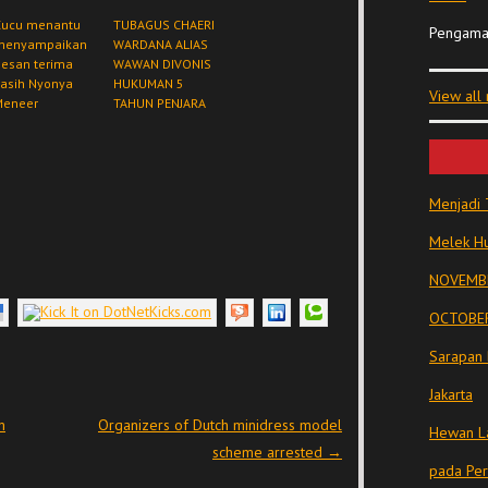
Cucu menantu
TUBAGUS CHAERI
Pengama
menyampaikan
WARDANA ALIAS
pesan terima
WAWAN DIVONIS
kasih Nyonya
HUKUMAN 5
View all
Meneer
TAHUN PENJARA
Menjadi 
Melek Hu
NOVEMBE
OCTOBER
Sarapan 
Jakarta
m
Organizers of Dutch minidress model
Hewan La
scheme arrested
→
pada Pe