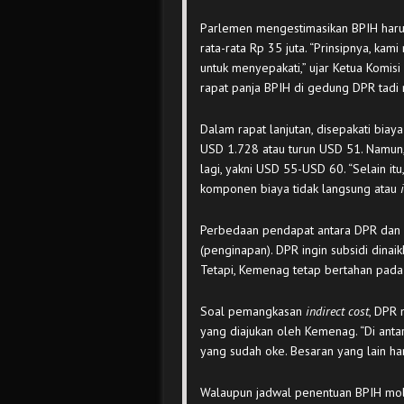
Parlemen mengestimasikan BPIH harus 
rata-rata Rp 35 juta. “Prinsipnya, kam
untuk menyepakati,” ujar Ketua Komis
rapat panja BPIH di gedung DPR tadi
Dalam rapat lanjutan, disepakati bia
USD 1.728 atau turun USD 51. Namun, 
lagi, yakni USD 55-USD 60. “Selain it
komponen biaya tidak langsung atau
Perbedaan pendapat antara DPR dan 
(penginapan). DPR ingin subsidi dina
Tetapi, Kemenag tetap bertahan pada
Soal pemangkasan
indirect cost
, DPR 
yang diajukan oleh Kemenag. “Di anta
yang sudah oke. Besaran yang lain haru
Walaupun jadwal penentuan BPIH molo