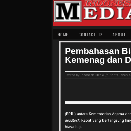
HOME
CONTACT US
ABOUT
Pembahasan Bia
Kemenag dan D
Posted by:
Indonesia Media
//
Berita Tanah A
(BPIH) antara Kementerian Agama dan
deadlock
. Rapat yang berlangsung hin
biaya haji.