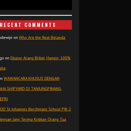
RECENT COMMENTS
udewijn
on
Who Are the Real Belanda
gu
on
Ekspor Arang Briket, Hampir 100%
isha
on
WAWANCARA KHUSUS DENGAN
HA SHIPYARD DI TANJUNGPINANG,
EPRI
OD St Johannes Berchmans School PIK 2
dengan Janji Terima Kritikan Orang Tua