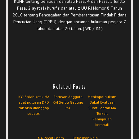
KUHP tentang penipuan dan atau Pasal 4 dan Pasal 5 Juncto
Pasal 2 ayat (1) huruf r dan atau z UU RI Nomor 8 Tahun
2010 tentang Pencegahan dan Pemberantasan Tindak Pidana
Pencucian Uang (TPPU), dengan ancaman hukuman penjara 7
tahun dan atau 20 tahun. ( WK / IM )
Related Posts
KY: Salah ketik MA
Ratusan Anggota
Menkopolhukam
soal putusan DPD
KAI Serbu Gedung
Bakal Evaluasi
tak bisa dianggap
MA
Surat Edaran MA
sepele!
Terkait
Peninjauan
Kembali
MA Pecat Enam
Bebaskan Raja