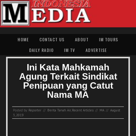
HOME
CONTACT US
ABOUT
IM TOURS
DAILY RADIO
IM TV
ADVERTISE
Ini Kata Mahkamah
Agung Terkait Sindikat
Penipuan yang Catut
Nama MA
Posted by:
Reporter
//
Berita Tanah Air
,
Recent Articles
//
MA
//
August
3, 2019