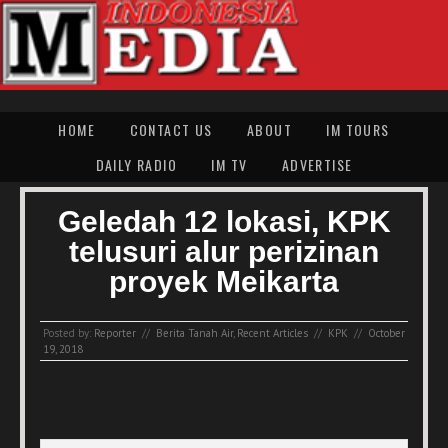
HOME
CONTACT US
ABOUT
IM TOURS
DAILY RADIO
IM TV
ADVERTISE
Geledah 12 lokasi, KPK
telusuri alur perizinan
proyek Meikarta
Posted by:
Reporter
//
Berita Tanah Air
,
Recent Articles
//
KPK
//
October
19, 2018