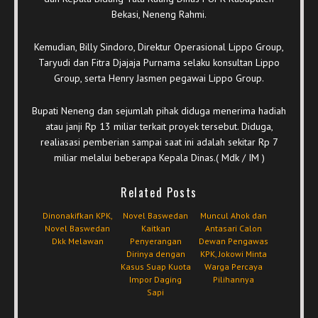
Bekasi, Neneng Rahmi.
Kemudian, Billy Sindoro, Direktur Operasional Lippo Group,
Taryudi dan Fitra Djajaja Purnama selaku konsultan Lippo
Group, serta Henry Jasmen pegawai Lippo Group.
Bupati Neneng dan sejumlah pihak diduga menerima hadiah
atau janji Rp 13 miliar terkait proyek tersebut. Diduga,
realiasasi pemberian sampai saat ini adalah sekitar Rp 7
miliar melalui beberapa Kepala Dinas.( Mdk / IM )
Related Posts
Dinonakifkan KPK,
Novel Baswedan
Muncul Ahok dan
Novel Baswedan
Kaitkan
Antasari Calon
Dkk Melawan
Penyerangan
Dewan Pengawas
Dirinya dengan
KPK, Jokowi Minta
Kasus Suap Kuota
Warga Percaya
Impor Daging
Pilihannya
Sapi