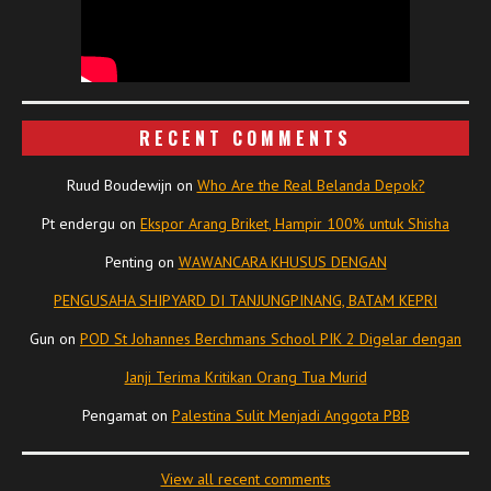
RECENT COMMENTS
Ruud Boudewijn
on
Who Are the Real Belanda Depok?
Pt endergu
on
Ekspor Arang Briket, Hampir 100% untuk Shisha
Penting
on
WAWANCARA KHUSUS DENGAN
PENGUSAHA SHIPYARD DI TANJUNGPINANG, BATAM KEPRI
Gun
on
POD St Johannes Berchmans School PIK 2 Digelar dengan
Janji Terima Kritikan Orang Tua Murid
Pengamat
on
Palestina Sulit Menjadi Anggota PBB
View all recent comments