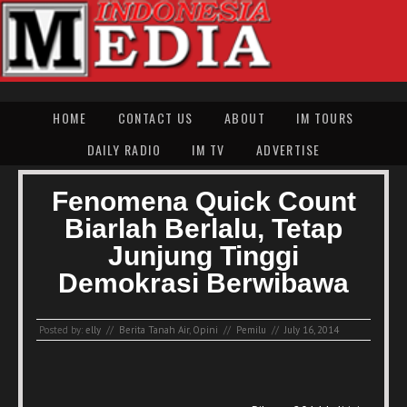
HOME
CONTACT US
ABOUT
IM TOURS
DAILY RADIO
IM TV
ADVERTISE
Fenomena Quick Count
Biarlah Berlalu, Tetap
Junjung Tinggi
Demokrasi Berwibawa
Posted by:
elly
//
Berita Tanah Air
,
Opini
//
Pemilu
//
July 16, 2014