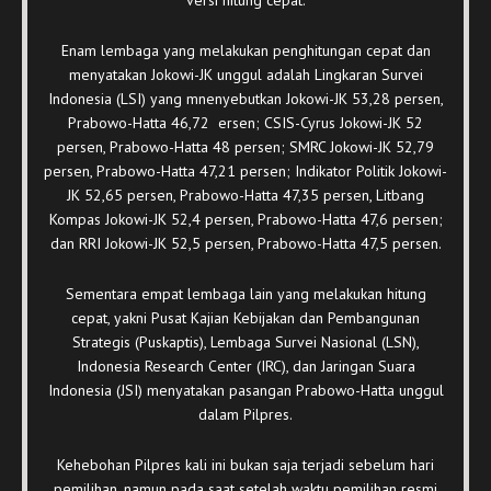
Enam lembaga yang melakukan penghitungan cepat dan
menyatakan Jokowi-JK unggul adalah Lingkaran Survei
Indonesia (LSI) yang mnenyebutkan Jokowi-JK 53,28 persen,
Prabowo-Hatta 46,72 ersen; CSIS-Cyrus Jokowi-JK 52
persen, Prabowo-Hatta 48 persen; SMRC Jokowi-JK 52,79
persen, Prabowo-Hatta 47,21 persen; Indikator Politik Jokowi-
JK 52,65 persen, Prabowo-Hatta 47,35 persen, Litbang
Kompas Jokowi-JK 52,4 persen, Prabowo-Hatta 47,6 persen;
dan RRI Jokowi-JK 52,5 persen, Prabowo-Hatta 47,5 persen.
Sementara empat lembaga lain yang melakukan hitung
cepat, yakni Pusat Kajian Kebijakan dan Pembangunan
Strategis (Puskaptis), Lembaga Survei Nasional (LSN),
Indonesia Research Center (IRC), dan Jaringan Suara
Indonesia (JSI) menyatakan pasangan Prabowo-Hatta unggul
dalam Pilpres.
Kehebohan Pilpres kali ini bukan saja terjadi sebelum hari
pemilihan, namun pada saat setelah waktu pemilihan resmi