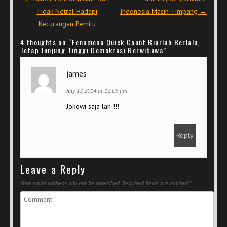
Tidak Netral Hadapi
Indonesia Masih Timpang
→
Kecurangan Pemilu
4 thoughts on “
Fenomena Quick Count Biarlah Berlalu,
Tetap Junjung Tinggi Demokrasi Berwibawa
”
james
July 17, 2014 at 12:09 am
Jokowi saja lah !!!
Reply
Leave a Reply
Your email address will not be published.
Required fields are marked
*