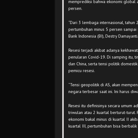
memprediksi bahwa ekonomi global ak
persen.
“Dari 3 lembaga internasional, tahun
pertumbuhan minus 5 persen sampai m
Bank Indonesia (BI), Destry Damayanti
Resesi terjadi akibat adanya kekhaw
penularan Covid-19. Di samping itu, ti
dan China, serta tensi politik domesti
pemicu resesi.
“Tensi geopolitik di AS, akan mempe
negara terbesar saat ini. Ini harus diw
Resesi itu definisinya secara umum 
triwulan atau 2 kuartal berturut-tur
ekonomi bakal minus di kuartal II aki
kuartal III, pertumbuhan bisa berbalik 