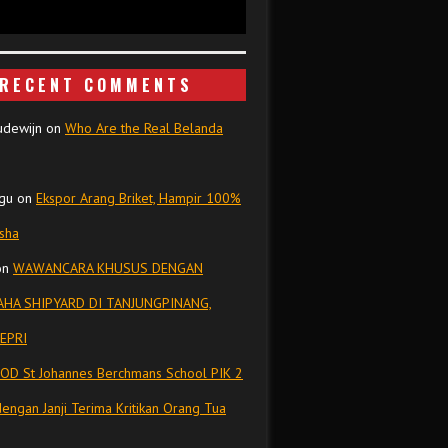
RECENT COMMENTS
udewijn
on
Who Are the Real Belanda
gu
on
Ekspor Arang Briket, Hampir 100%
isha
on
WAWANCARA KHUSUS DENGAN
HA SHIPYARD DI TANJUNGPINANG,
EPRI
OD St Johannes Berchmans School PIK 2
dengan Janji Terima Kritikan Orang Tua