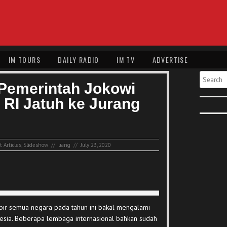
IM TOURS
DAILY RADIO
IM TV
ADVERTISE
Search
Pemerintah Jokowi
RI Jatuh ke Jurang
 Articles
,
Slideshow
//
uang
//
July 23, 2020
pir semua negara pada tahun ini bakal mengalami
onesia. Beberapa lembaga internasional bahkan sudah