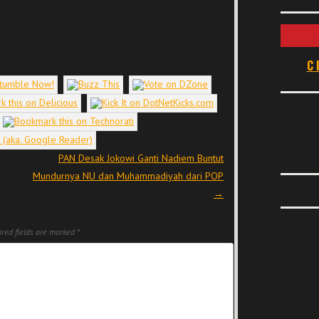
C
PAN Desak Jokowi Ganti Nadiem Buntut
Mundurnya NU dan Muhammadiyah dari POP
→
red fields are marked
*