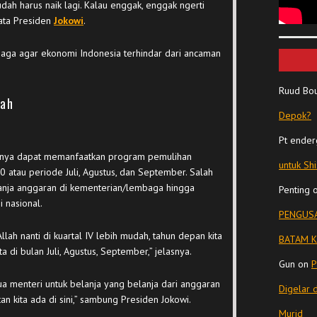
sudah harus naik lagi. Kalau enggak, enggak ngerti
 kata Presiden
Jokowi
.
aga agar ekonomi Indonesia terhindar dari ancaman
Ruud Bo
tah
Depok?
Pt ender
annya dapat memanfaatkan program pemulihan
untuk Sh
0 atau periode Juli, Agustus, dan September. Salah
anja anggaran di kementerian/lembaga hingga
Penting
 nasional.
PENGUSA
Allah nanti di kuartal IV lebih mudah, tahun depan kita
BATAM K
 di bulan Juli, Agustus, September,” jelasnya.
Gun
on
P
a menteri untuk belanja yang belanja dari anggaran
Digelar 
tan kita ada di sini,” sambung Presiden Jokowi.
Murid