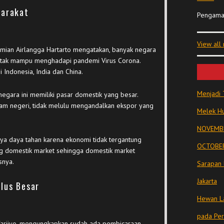
yarakat
Pengama
View all
mian Airlangga Hartarto mengatakan, banyak negara
t tak mampu menghadapi pandemi Virus Corona.
 Indonesia, India dan China.
Menjadi 
egara ini memiliki pasar domestik yang besar.
am negeri, tidak melulu mengandalkan ekspor yang
Melek Hu
NOVEMBE
ya daya tahan karena ekonomi tidak tergantung
OCTOBER
ng domestik market sehingga domestik market
snya.
Sarapan 
Jakarta
lus Besar
Hewan La
pada Pe
 Warjiyo, mengungkapkan sudah ada pembicaraan