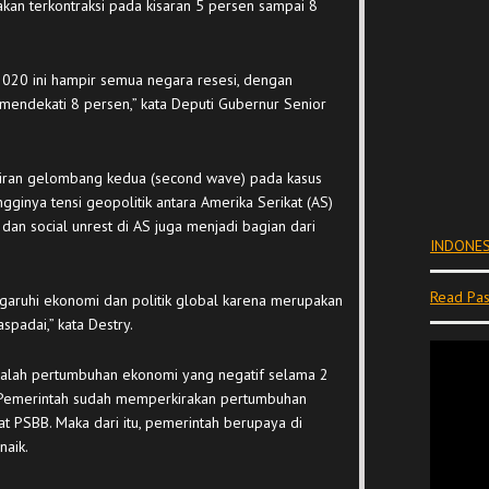
an terkontraksi pada kisaran 5 persen sampai 8
 2020 ini hampir semua negara resesi, dengan
endekati 8 persen,” kata Deputi Gubernur Senior
.
atiran gelombang kedua (second wave) pada kasus
ngginya tensi geopolitik antara Amerika Serikat (AS)
k dan social unrest di AS juga menjadi bagian dari
INDONES
Read Pas
ngaruhi ekonomi dan politik global karena merupakan
aspadai,” kata Destry.
adalah pertumbuhan ekonomi yang negatif selama 2
ut. Pemerintah sudah memperkirakan pertumbuhan
bat PSBB. Maka dari itu, pemerintah berupaya di
naik.