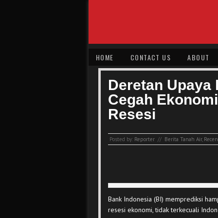
HOME
CONTACT US
ABOUT
Deretan Upaya 
Cegah Ekonomi 
Resesi
Posted by:
Reporter
//
Berita Tanah Air
,
Recent
Bank Indonesia (BI) memprediksi ham
resesi ekonomi, tidak terkecuali Ind