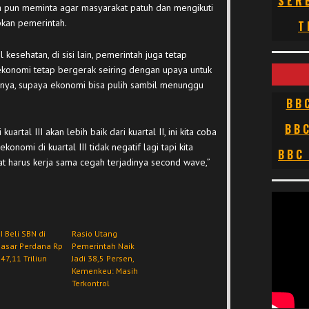
SER
Dia pun meminta agar masyarakat patuh dan mengikuti
pkan pemerintah.
T
kesehatan, di sisi lain, pemerintah juga tetap
ekonomi tetap bergerak seiring dengan upaya untuk
ya, supaya ekonomi bisa pulih sambil menunggu
BB
BB
artal III akan lebih baik dari kuartal II, ini kita coba
mi di kuartal III tidak negatif lagi tapi kita
BBC
t harus kerja sama cegah terjadinya second wave,”
I Beli SBN di
Rasio Utang
Pasar Perdana Rp
Pemerintah Naik
47,11 Triliun
Jadi 38,5 Persen,
Kemenkeu: Masih
Terkontrol