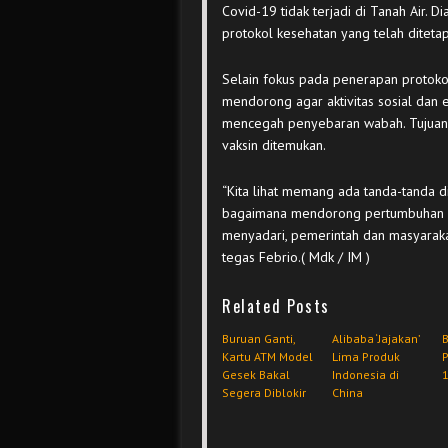
Covid-19 tidak terjadi di Tanah Air. 
protokol kesehatan yang telah diteta
Selain fokus pada penerapan protokol 
mendorong agar aktivitas sosial dan 
mencegah penyebaran wabah. Tujuann
vaksin ditemukan.
“Kita lihat memang ada tanda-tanda di ku
bagaimana mendorong pertumbuhan ekono
menyadari, pemerintah dan masyaraka
tegas Febrio.( Mdk / IM )
Related Posts
Buruan Ganti,
Alibaba ‘Jajakan’
B
Kartu ATM Model
Lima Produk
Gesek Bakal
Indonesia di
1
Segera Diblokir
China