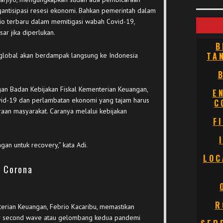
antisipasi resesi ekonomi. Bahkan pemerintah dalam
rio terbaru dalam memitigasi wabah Covid-19,
sar jika diperlukan.
B
TA
i global akan berdampak langsung ke Indonesia
gan Badan Kebijakan Fiskal Kementerian Keuangan,
E
ovid-19 dan perlambatan ekonomi yang tajam harus
C
aan masyarakat. Caranya melalui kebijakan
F
gan untuk recovery,” kata Adi.
LOC
 Corona
R
terian Keuangan, Febrio Kacaribu, memastikan
r second wave atau gelombang kedua pandemi