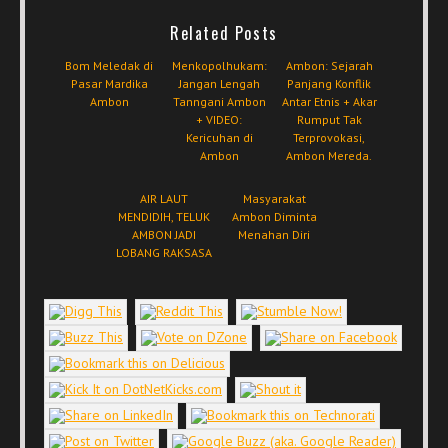
Related Posts
Bom Meledak di
Menkopolhukam:
Ambon: Sejarah
Pasar Mardika
Jangan Lengah
Panjang Konflik
Ambon
Tanngani Ambon
Antar Etnis + Akar
+ VIDEO:
Rumput Tak
Kericuhan di
Terprovokasi,
Ambon
Ambon Mereda.
AIR LAUT
Masyarakat
MENDIDIH, TELUK
Ambon Diminta
AMBON JADI
Menahan Diri
LOBANG RAKSASA