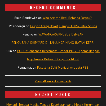
RECENT COMMENTS
Ruud Boudewijn
on
Who Are the Real Belanda Depok?
Pt endergu
on
Ekspor Arang Briket, Hampir 100% untuk Shisha
Penting
on
WAWANCARA KHUSUS DENGAN
PENGUSAHA SHIPYARD DI TANJUNGPINANG, BATAM KEPRI
Gun
on
POD St Johannes Berchmans School PIK 2 Digelar dengan
Janji Terima Kritikan Orang Tua Murid
Pengamat
on
Palestina Sulit Menjadi Anggota PBB
View all recent comments
RECENT POSTS
Menjadi Tenaga Medis, Tenaga Kesehatan yang Melek Hukum dan