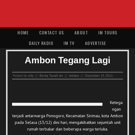
HOME
CONTACT US
ABOUT
IM TOURS
DAILY RADIO
IM TV
ADVERTISE
Ambon Tegang Lagi
Posted by:
elly
//
Berita Tanah Air
//
Ambon
//
December 13, 2011
Ketega
ngan
terjadi antarwarga Ponogoro, Kecamatan Sirimau, kota Ambon
pada Selasa (13/12) dini hari, mengakibatkan sejumlah unit
rumah terbakar dan beberapa warga terluka.