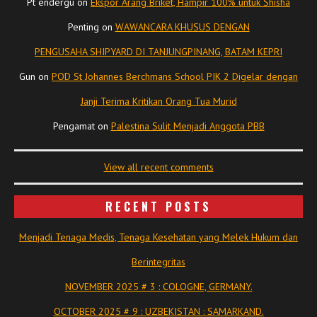
Pt endergu
on
Ekspor Arang Briket, Hampir 100% untuk Shisha
Penting
on
WAWANCARA KHUSUS DENGAN
PENGUSAHA SHIPYARD DI TANJUNGPINANG, BATAM KEPRI
Gun
on
POD St Johannes Berchmans School PIK 2 Digelar dengan
Janji Terima Kritikan Orang Tua Murid
Pengamat
on
Palestina Sulit Menjadi Anggota PBB
View all recent comments
RECENT POSTS
Menjadi Tenaga Medis, Tenaga Kesehatan yang Melek Hukum dan
Berintegritas
NOVEMBER 2025 # 3 : COLOGNE, GERMANY.
OCTOBER 2025 # 9 : UZBEKISTAN : SAMARKAND.