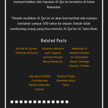
memperhatikan dan hapalan Al-Qur’an terutama di bulan
Ramadan.
“Mudah-mudahan Al Qur’an ini akan bermanfaat dan mampu
bertahan sampai 500 tahun ke depan. Sebab tidak
sembarang orang yang bisa menulis Al-Qur’an ini,” kata Abah.
Related Posts
Ini Dia Al-Qur’an
Alquran raksasa
Kawasan di
Terberat di Dunia
jadi magnet
Jakarta Selatan
jamaah Masjid
Ini, Terendam
Raya Makassar
Banjir Setinggi
Hampir 2 Meter
Ada Apa di Balik
Osama Tiada,
Perseteruan
Kawinan Jalan
Militer India dan
Terus
China?