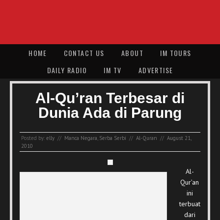
HOME
CONTACT US
ABOUT
IM TOURS
DAILY RADIO
IM TV
ADVERTISE
Al-Qu’ran Terbesar di
Dunia Ada di Parung
Posted by:
elly
//
Manca Negara
,
Serba Serbi
//
Al-Quran
//
August 21,
2010
Al-
Qur’an
ini
terbuat
dari