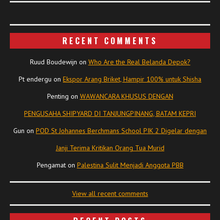
RECENT COMMENTS
Ruud Boudewijn
on
Who Are the Real Belanda Depok?
Pt endergu
on
Ekspor Arang Briket, Hampir 100% untuk Shisha
Penting
on
WAWANCARA KHUSUS DENGAN
PENGUSAHA SHIPYARD DI TANJUNGPINANG, BATAM KEPRI
Gun
on
POD St Johannes Berchmans School PIK 2 Digelar dengan
Janji Terima Kritikan Orang Tua Murid
Pengamat
on
Palestina Sulit Menjadi Anggota PBB
View all recent comments