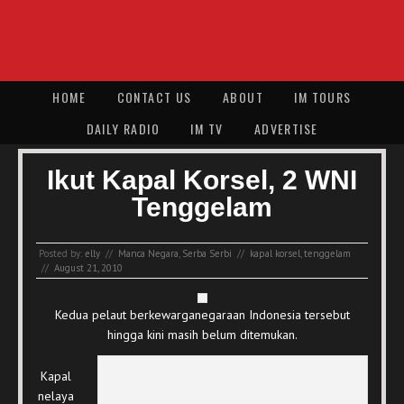
HOME
CONTACT US
ABOUT
IM TOURS
DAILY RADIO
IM TV
ADVERTISE
Ikut Kapal Korsel, 2 WNI
Tenggelam
Posted by:
elly
//
Manca Negara
,
Serba Serbi
//
kapal korsel
,
tenggelam
//
August 21, 2010
Kedua pelaut berkewarganegaraan Indonesia tersebut
hingga kini masih belum ditemukan.
Kapal
nelaya