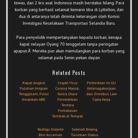
tewas, dan 2 kru asal Indonesia masih berstatus hilang. Para
korban yang berhasil selamat kemarin tiba di Lyttelton, dan
dua di antaranya telah dimintai keterangan oleh Komisi
Investigasi Kecelakaan Transportasi Selandia Baru.
Para penyelidik mempertanyakan kepada korban, kenapa
kapal nelayan Oyang 70 tenggelam tanpa peringatan
apapun.Â Mereka pun akan memulangkan para korban yang
selamat pada Senin pekan depan
Related Posts
Kapal Angkut
Cegah Virus
Perbedaan Isi UU
Puluhan Imigran
Corona Masuk,
Ketenagakerjaan
Tenggelam, Polisi
Korea Utara
dan Omnibus Law
Amankan ABK
Perintahkan
Cipta Kerja
Tentara
Perbatasan
Tembak di Tempat
Rodrigo Duterte
Setelah Beijing
Beri Ancaman
Turunkan Status