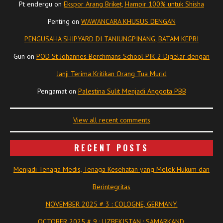
Pt endergu
on
Ekspor Arang Briket, Hampir 100% untuk Shisha
Penting
on
WAWANCARA KHUSUS DENGAN
PENGUSAHA SHIPYARD DI TANJUNGPINANG, BATAM KEPRI
Gun
on
POD St Johannes Berchmans School PIK 2 Digelar dengan
Janji Terima Kritikan Orang Tua Murid
Pengamat
on
Palestina Sulit Menjadi Anggota PBB
View all recent comments
RECENT POSTS
Menjadi Tenaga Medis, Tenaga Kesehatan yang Melek Hukum dan
Berintegritas
NOVEMBER 2025 # 3 : COLOGNE, GERMANY.
OCTOBER 2025 # 9 : UZBEKISTAN : SAMARKAND.