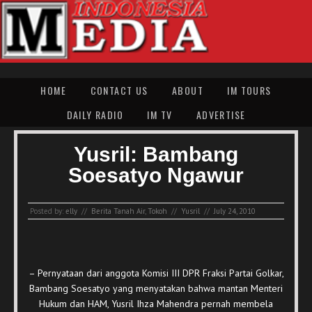
HOME
CONTACT US
ABOUT
IM TOURS
DAILY RADIO
IM TV
ADVERTISE
Yusril: Bambang
Soesatyo Ngawur
Posted by:
elly
//
Berita Tanah Air
,
Tokoh
//
Yusril
//
July 24, 2010
– Pernyataan dari anggota Komisi III DPR Fraksi Partai Golkar,
Bambang Soesatyo yang menyatakan bahwa mantan Menteri
Hukum dan HAM, Yusril Ihza Mahendra pernah membela