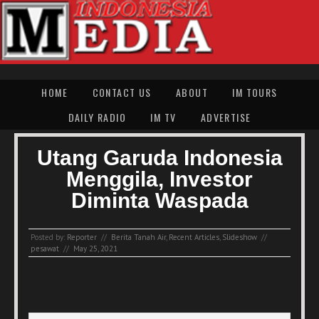
HOME
CONTACT US
ABOUT
IM TOURS
DAILY RADIO
IM TV
ADVERTISE
Utang Garuda Indonesia
Menggila, Investor
Diminta Waspada
Posted by:
Reporter
//
Berita Tanah Air
,
Recent Articles
,
Slideshow
//
pesawat
//
May 25, 2021