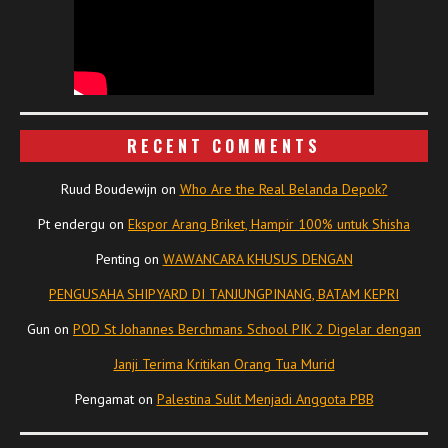
RECENT COMMENTS
Ruud Boudewijn
on
Who Are the Real Belanda Depok?
Pt endergu
on
Ekspor Arang Briket, Hampir 100% untuk Shisha
Penting
on
WAWANCARA KHUSUS DENGAN
PENGUSAHA SHIPYARD DI TANJUNGPINANG, BATAM KEPRI
Gun
on
POD St Johannes Berchmans School PIK 2 Digelar dengan
Janji Terima Kritikan Orang Tua Murid
Pengamat
on
Palestina Sulit Menjadi Anggota PBB