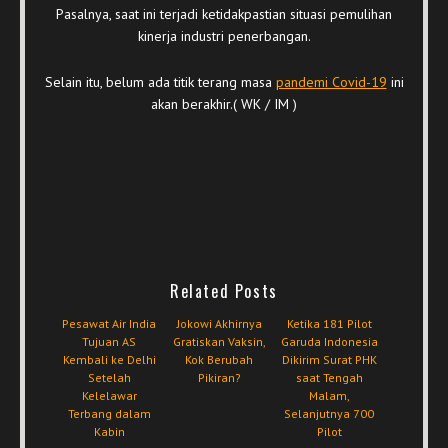
Pasalnya, saat ini terjadi ketidakpastian situasi pemulihan
kinerja industri penerbangan.
Selain itu, belum ada titik terang masa
pandemi Covid-19
ini
akan berakhir.( WK / IM )
Related Posts
Pesawat Air India
Jokowi Akhirnya
Ketika 181 Pilot
Tujuan AS
Gratiskan Vaksin,
Garuda Indonesia
Kembali ke Delhi
Kok Berubah
Dikirim Surat PHK
Setelah
Pikiran?
saat Tengah
Kelelawar
Malam,
Terbang dalam
Selanjutnya 700
Kabin
Pilot