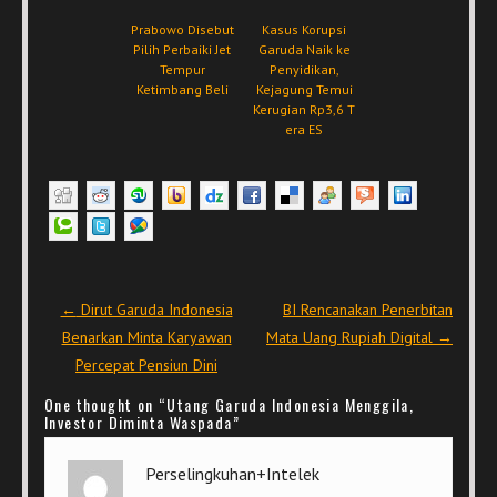
Prabowo Disebut
Kasus Korupsi
Pilih Perbaiki Jet
Garuda Naik ke
Tempur
Penyidikan,
Ketimbang Beli
Kejagung Temui
Kerugian Rp3,6 T
era ES
Post navigation
←
Dirut Garuda Indonesia
BI Rencanakan Penerbitan
Benarkan Minta Karyawan
Mata Uang Rupiah Digital
→
Percepat Pensiun Dini
One thought on “
Utang Garuda Indonesia Menggila,
Investor Diminta Waspada
”
Perselingkuhan+Intelek