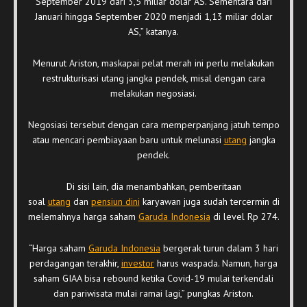
September 2019 dari 3,5 miliar dolar AS. Sementara dari
Januari hingga September 2020 menjadi 1,13 miliar dolar
AS,” katanya.
Menurut Ariston, maskapai pelat merah ini perlu melakukan
restrukturisasi utang jangka pendek, misal dengan cara
melakukan negosiasi.
Negosiasi tersebut dengan cara memperpanjang jatuh tempo
atau mencari pembiayaan baru untuk melunasi
utang
jangka
pendek.
Di sisi lain, dia menambahkan, pemberitaan
soal
utang
dan
pensiun dini
karyawan juga sudah tercermin di
melemahnya harga saham
Garuda Indonesia
di level Rp 274.
“Harga saham
Garuda Indonesia
bergerak turun dalam 3 hari
perdagangan terakhir,
investor
harus waspada. Namun, harga
saham GIAA bisa rebound ketika Covid-19 mulai terkendali
dan pariwisata mulai ramai lagi,” pungkas Ariston.