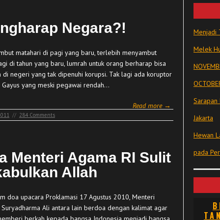
ngharap Negara?!
Menjadi 
Melek Hu
but matahari di pagi yang baru, terlebih menyambut
agi di tahun yang baru, lumrah untuk orang berharap bisa
NOVEMBE
 di negeri yang tak dipenuhi korupsi. Tak lagi ada koruptor
OCTOBER
i Gayus yang meski pegawai rendah…
Sarapan 
Read more →
2011
//
284 Comments
Jakarta
Hewan La
pada Pe
a Menteri Agama RI Sulit
kabulkan Allah
am doa upacara Proklamasi 17 Agustus 2010, Menteri
B
Suryadharma Ali antara lain berdoa dengan kalimat agar
TA
memberi berkah kepada bangsa Indonesia menjadi bangsa