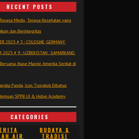
RECENT POSTS
Tenaga Medis, Tenaga Kesehatan yang
kum dan Berintegritas
R 2025 # 3 : COLOGNE, GERMANY.
 2025 # 9 : UZBEKISTAN : SAMARKAND.
Bersama Atase Marinir Amerika Serikat di
ngka Panda, Icon Tiongkok Dibahas
rtemuan SPPB UI & Hubei Academy
CATEGORIES
ERITA
BUDAYA &
NAH AIR
TRADISI