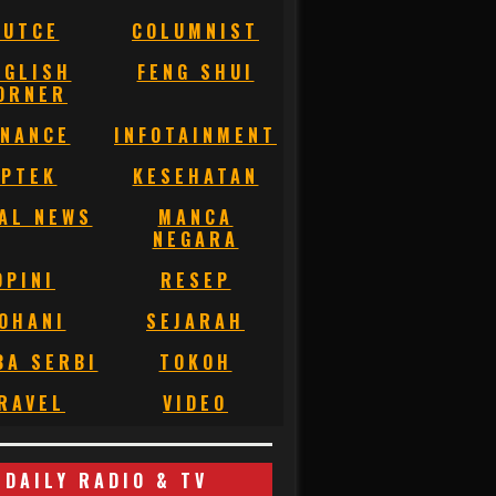
BUTCE
COLUMNIST
NGLISH
FENG SHUI
ORNER
INANCE
INFOTAINMENT
IPTEK
KESEHATAN
AL NEWS
MANCA
NEGARA
OPINI
RESEP
OHANI
SEJARAH
BA SERBI
TOKOH
RAVEL
VIDEO
DAILY RADIO & TV