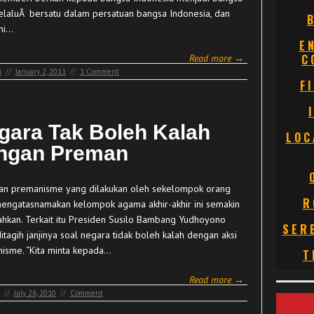
elaluÂ bersatu dalam persatuan bangsa Indonesia, dan
ni…
E
C
Read more →
i
//
January 2, 2011
//
1 Comment
F
gara Tak Boleh Kalah
LOC
ngan Preman
an premanisme yang dilakukan oleh sekelompok orang
R
engatasnamakan kelompok agama akhir-akhir ini semakin
hkan. Terkait itu Presiden Susilo Bambang Yudhoyono
SER
itagih janjinya soal negara tidak boleh kalah dengan aksi
isme. “Kita minta kepada…
T
Read more →
//
July 26, 2010
//
Comment