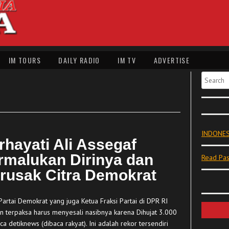
IM TOURS
DAILY RADIO
IM TV
ADVERTISE
Search
INDONES
rhayati Ali Assegaf
rmalukan Dirinya dan
Read Pas
rusak Citra Demokrat
 Partai Demokrat yang juga Ketua Fraksi Partai di DPR RI
n terpaksa harus menyesali nasibnya karena Dihujat 3.000
 detiknews (dibaca rakyat). Ini adalah rekor tersendiri