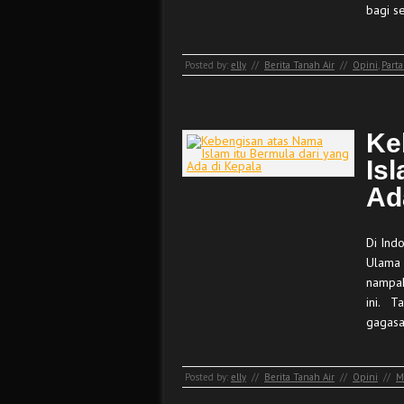
bagi s
Posted by:
elly
//
Berita Tanah Air
//
Opini
,
Part
Ke
Is
Ad
Di Ind
Ulama 
nampak
ini. T
gagas
Posted by:
elly
//
Berita Tanah Air
//
Opini
//
M