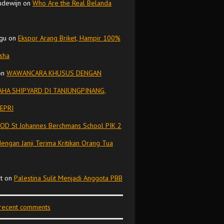
udewijn
on
Who Are the Real Belanda
gu
on
Ekspor Arang Briket, Hampir 100%
isha
on
WAWANCARA KHUSUS DENGAN
HA SHIPYARD DI TANJUNGPINANG,
EPRI
OD St Johannes Berchmans School PIK 2
dengan Janji Terima Kritikan Orang Tua
t
on
Palestina Sulit Menjadi Anggota PBB
 recent comments