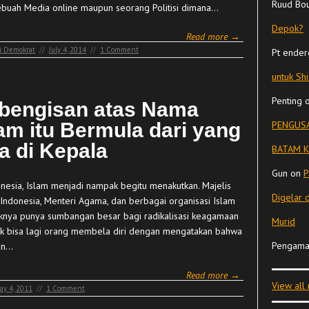
Ruud Bo
ebuah Media online maupun seorang Politisi dimana…
Depok?
Read more →
ai Demokrat
//
July 4, 2014
//
1 Comment
Pt ender
untuk Sh
Penting
bengisan atas Nama
lam itu Bermula dari yang
PENGUSA
a di Kepala
BATAM K
Gun
on
P
onesia, Islam menjadi nampak begitu menakutkan. Majelis
Digelar 
Indonesia, Menteri Agama, dan berbagai organisasi Islam
nya punya sumbangan besar bagi radikalisasi keagamaan
Murid
ak bisa lagi orang membela diri dengan mengatakan bahwa
Pengama
an…
Read more →
View all
ay 4, 2011
//
1 Comment