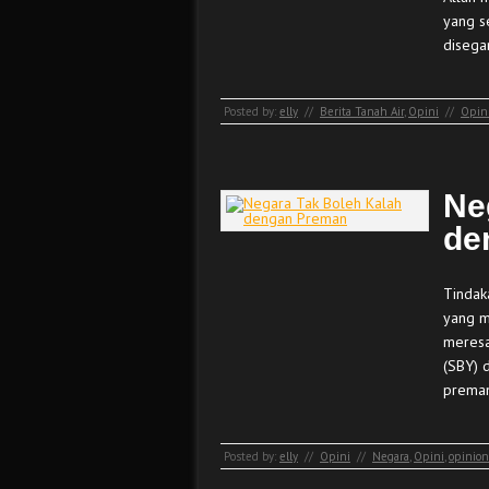
yang s
disega
Posted by:
elly
//
Berita Tanah Air
,
Opini
//
Opin
Ne
de
Tindak
yang m
meresa
(SBY) d
preman
Posted by:
elly
//
Opini
//
Negara
,
Opini
,
opinion