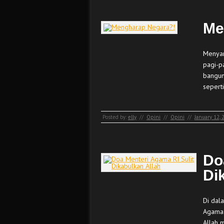
Me
Menyam
pagi-p
bangun
sepert
Posted by:
elly
//
Opini
//
Opini
//
January 12, 
Do
Di
Di dal
Agama 
Allah 