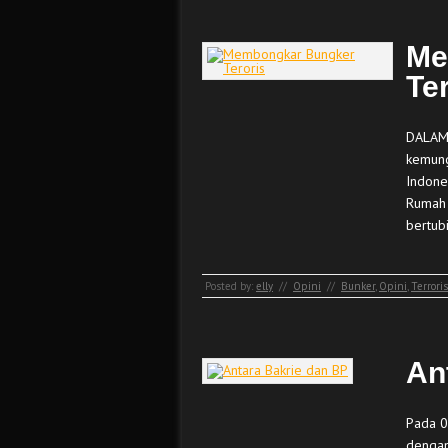
Me
Te
DALAM 
kemung
Indone
Rumah 
bertubi
Posted by:
elly
//
Opini
//
Bunker
,
Opini
,
Terrori
An
Pada 0
dengan