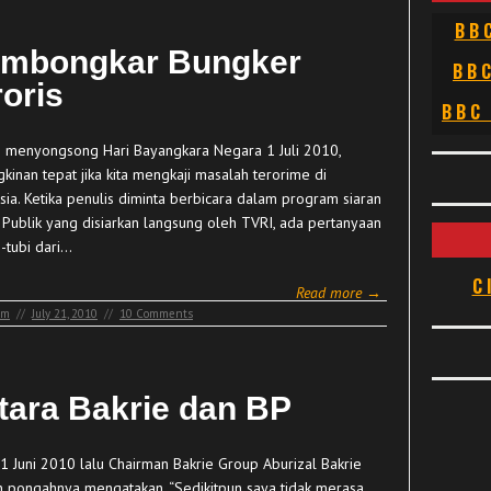
BB
mbongkar Bungker
BB
roris
BBC
menyongsong Hari Bayangkara Negara 1 Juli 2010,
kinan tepat jika kita mengkaji masalah terorime di
sia. Ketika penulis diminta berbicara dalam program siaran
Publik yang disiarkan langsung oleh TVRI, ada pertanyaan
-tubi dari…
C
Read more →
sm
//
July 21, 2010
//
10 Comments
tara Bakrie dan BP
1 Juni 2010 lalu Chairman Bakrie Group Aburizal Bakrie
 pongahnya mengatakan, “Sedikitpun saya tidak merasa