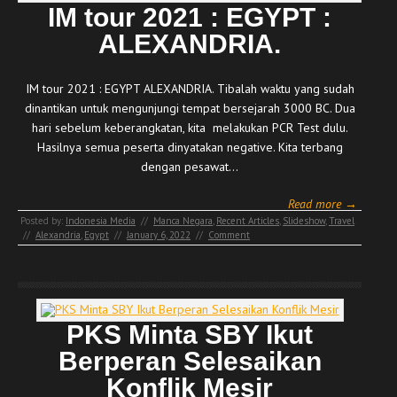
IM tour 2021 : EGYPT :
ALEXANDRIA.
IM tour 2021 : EGYPT ALEXANDRIA. Tibalah waktu yang sudah
dinantikan untuk mengunjungi tempat bersejarah 3000 BC. Dua
hari sebelum keberangkatan, kita melakukan PCR Test dulu.
Hasilnya semua peserta dinyatakan negative. Kita terbang
dengan pesawat…
Read more →
Posted by:
Indonesia Media
//
Manca Negara
,
Recent Articles
,
Slideshow
,
Travel
//
Alexandria
,
Egypt
//
January 6, 2022
//
Comment
PKS Minta SBY Ikut
Berperan Selesaikan
Konflik Mesir