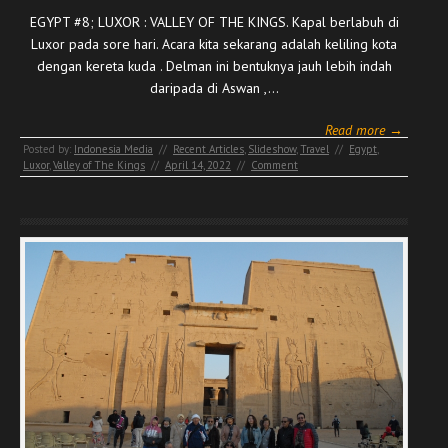
EGYPT #8; LUXOR : VALLEY OF THE KINGS. Kapal berlabuh di
Luxor pada sore hari. Acara kita sekarang adalah keliling kota
dengan kereta kuda . Delman ini bentuknya jauh lebih indah
daripada di Aswan ,…
Read more →
Posted by:
Indonesia Media
//
Recent Articles
,
Slideshow
,
Travel
//
Egypt
,
Luxor
,
Valley of The Kings
//
April 14, 2022
//
Comment