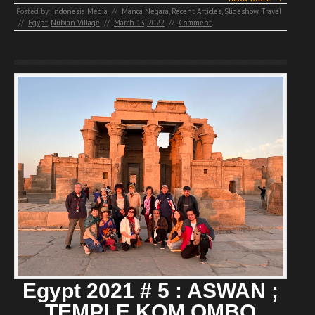
Posted by:
Indonesia Media
//
Manca Negara
,
Recent Articles
,
Slideshow
,
Travel
//
Egypt
,
Nubian Village
//
March 13, 2022
//
Comment
Egypt 2021 # 5 : ASWAN ;
TEMPLE KOM OMBO