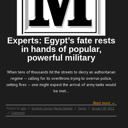
Experts: Egypt’s fate rests
in hands of popular,
powerful military
When tens of thousands hit the streets to decry an authoritarian
regime — calling for its overthrow, trying to overrun police,
setting fires — one might expect the arrival of army tanks would
be met…
Read more →
Posted by:
elly
//
English Corner
,
Manca Negara
//
Egypt
//
January 30, 2011
//
Comment