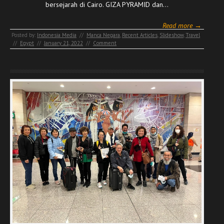
bersejarah di Cairo. GIZA PYRAMID dan…
Read more →
Posted by:
Indonesia Media
//
Manca Negara
,
Recent Articles
,
Slideshow
,
Travel
//
Egypt
//
January 21, 2022
//
Comment