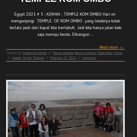
Egypt 2021 # 5 : ASWAN ; TEMPLE KOM OMBO Hari ini
mengunjungi TEMPLE OF KOM OMBO yang letaknya tidak
terlalu jauh dari kapal kita berlabuh. Jadi kita hanya jalan kaki
saja menuju kesitu. Dibangun …
Read more →
Posted by:
Indonesia Media
//
Manca Negara
,
Recent Articles
,
Slideshow
,
Travel
//
Aswan
,
Egypt
,
Temple
//
February 27, 2022
//
Comment