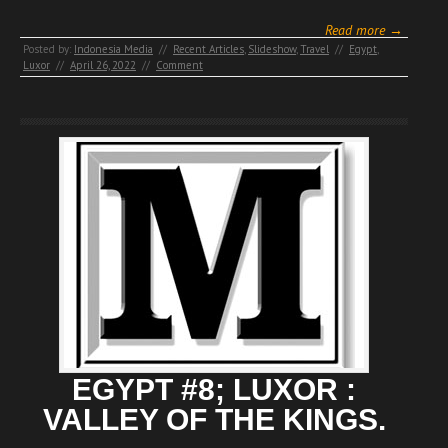
Read more →
Posted by:
Indonesia Media
//
Recent Articles
,
Slideshow
,
Travel
//
Egypt
,
Luxor
//
April 26, 2022
//
Comment
EGYPT #8; LUXOR :
VALLEY OF THE KINGS.