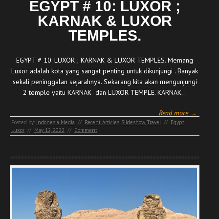
EGYPT # 10: LUXOR ;
KARNAK & LUXOR
TEMPLES.
EGYPT # 10: LUXOR ; KARNAK & LUXOR TEMPLES. Memang
Luxor adalah kota yang sangat penting untuk dikunjungi . Banyak
sekali peninggalan sejarahnya. Sekarang kita akan mengunjungi
2 temple yaitu KARNAK dan LUXOR TEMPLE. KARNAK…
Read more →
Posted by:
Indonesia Media
//
Recent Articles
,
Slideshow
,
Travel
//
Egypt
,
Luxor
//
May 12, 2022
//
Comment