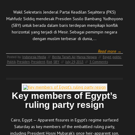
Wakil Sekretaris Jenderal Partai Keadilan Sejahtera (PKS)
Mahfudz Siddiq mendesak Presiden Susilo Bambang Yudhoyono
(SBY) untuk berada dalam baris terdepan menyikapi konflik
horizontal yang terjadi di Mesir. Sebagai pemimpin negara
dengan muslim terbesar di dunia,…
Read more →
Posted by:
Indonesia Media
//
Berita Tanah Air
,
Manca Negara
//
Egypt
,
politic
,
Politik
,
Presiden
,
President
,
Riot
,
SBY
//
July 29, 2013
//
3 Comments
Key members of Egypt’s
ruling party resign
Cairo, Egypt — Apparent fissures in Egypt’s regime surfaced
Saturday as key members of the embattled ruling party,
including President Hosni Mubarak’s once heir-apparent son,