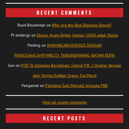
RECENT COMMENTS
Ruud Boudewijn
on
Who Are the Real Belanda Depok?
Pt endergu
on
Ekspor Arang Briket, Hampir 100% untuk Shisha
Penting
on
WAWANCARA KHUSUS DENGAN
PENGUSAHA SHIPYARD DI TANJUNGPINANG, BATAM KEPRI
Gun
on
POD St Johannes Berchmans School PIK 2 Digelar dengan
Janji Terima Kritikan Orang Tua Murid
Pengamat
on
Palestina Sulit Menjadi Anggota PBB
View all recent comments
RECENT POSTS