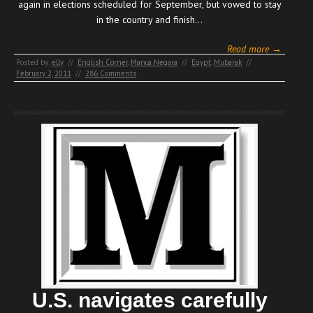
again in elections scheduled for September, but vowed to stay
in the country and finish…
Read more →
Posted by:
elly
//
English Corner
,
Manca Negara
//
Egypt
,
Mubarak
//
February 2, 2011
//
286 Comments
U.S. navigates carefully