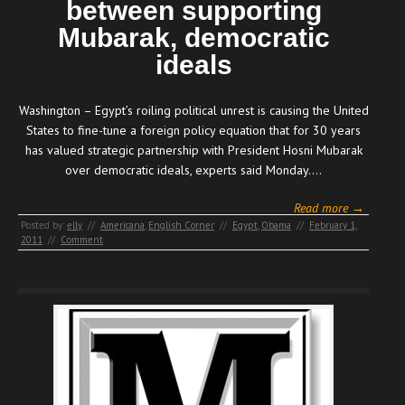
between supporting
Mubarak, democratic
ideals
Washington – Egypt’s roiling political unrest is causing the United
States to fine-tune a foreign policy equation that for 30 years
has valued strategic partnership with President Hosni Mubarak
over democratic ideals, experts said Monday.…
Read more →
Posted by:
elly
//
Americana
,
English Corner
//
Egypt
,
Obama
//
February 1,
2011
//
Comment