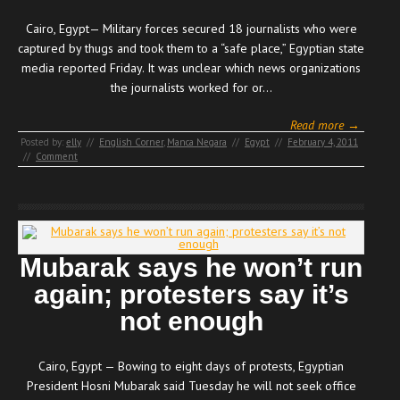
Cairo, Egypt— Military forces secured 18 journalists who were
captured by thugs and took them to a “safe place,” Egyptian state
media reported Friday. It was unclear which news organizations
the journalists worked for or…
Read more →
Posted by:
elly
//
English Corner
,
Manca Negara
//
Egypt
//
February 4, 2011
//
Comment
Mubarak says he won’t run
again; protesters say it’s
not enough
Cairo, Egypt — Bowing to eight days of protests, Egyptian
President Hosni Mubarak said Tuesday he will not seek office