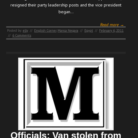
resigned their party leadership posts and the vice president
began…
Read more →
Posted by:
elly
//
English Corner
,
Manca Negara
//
Egypt
//
February 6, 2011
//
6 Comments
Officials: Van stolen from