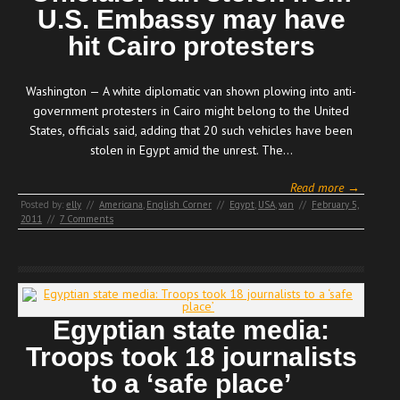
U.S. Embassy may have
hit Cairo protesters
Washington — A white diplomatic van shown plowing into anti-
government protesters in Cairo might belong to the United
States, officials said, adding that 20 such vehicles have been
stolen in Egypt amid the unrest. The…
Read more →
Posted by:
elly
//
Americana
,
English Corner
//
Egypt
,
USA
,
van
//
February 5,
2011
//
7 Comments
Egyptian state media:
Troops took 18 journalists
to a ‘safe place’