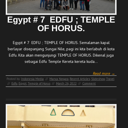
Egypt # 7 EDFU ; TEMPLE
OF HORUS.
Egypt # 7 EDFU ; TEMPLE OF HORUS. Semalaman kapal
berlayar disepanjang Sungai Nile, pagi ini kita berlabuh di kota
Edfu. Kita akan mengunjungi TEMPLE OF HORUS. Dikenal juga
sebagai Edfu Temple Kereta kereta kuda…
Read more →
Posted by:
Indonesia Media
//
Manca Negara
,
Recent Articles
,
Slideshow
,
Travel
//
Edfu
,
Egypt
,
Temple of Horus
//
March 26, 2022
//
Comment