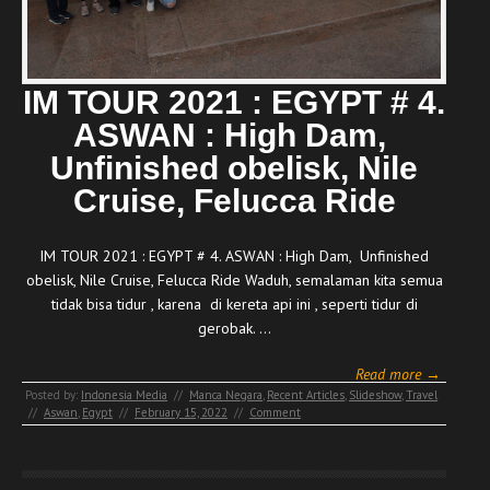
IM TOUR 2021 : EGYPT # 4.
ASWAN : High Dam,
Unfinished obelisk, Nile
Cruise, Felucca Ride
IM TOUR 2021 : EGYPT # 4. ASWAN : High Dam, Unfinished
obelisk, Nile Cruise, Felucca Ride Waduh, semalaman kita semua
tidak bisa tidur , karena di kereta api ini , seperti tidur di
gerobak. …
Read more →
Posted by:
Indonesia Media
//
Manca Negara
,
Recent Articles
,
Slideshow
,
Travel
//
Aswan
,
Egypt
//
February 15, 2022
//
Comment