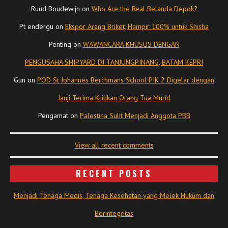
Ruud Boudewijn
on
Who Are the Real Belanda Depok?
Pt endergu
on
Ekspor Arang Briket, Hampir 100% untuk Shisha
Penting
on
WAWANCARA KHUSUS DENGAN
PENGUSAHA SHIPYARD DI TANJUNGPINANG, BATAM KEPRI
Gun
on
POD St Johannes Berchmans School PIK 2 Digelar dengan
Janji Terima Kritikan Orang Tua Murid
Pengamat
on
Palestina Sulit Menjadi Anggota PBB
View all recent comments
RECENT POSTS
Menjadi Tenaga Medis, Tenaga Kesehatan yang Melek Hukum dan
Berintegritas