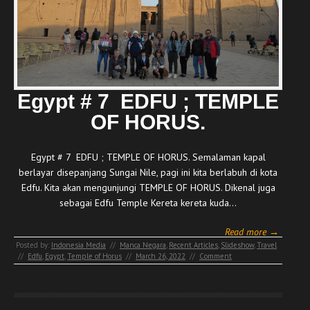
Egypt # 7 EDFU ; TEMPLE
OF HORUS.
Egypt # 7 EDFU ; TEMPLE OF HORUS. Semalaman kapal
berlayar disepanjang Sungai Nile, pagi ini kita berlabuh di kota
Edfu. Kita akan mengunjungi TEMPLE OF HORUS. Dikenal juga
sebagai Edfu Temple Kereta kereta kuda…
Read more →
Posted by:
Indonesia Media
//
Manca Negara
,
Recent Articles
,
Slideshow
,
Travel
//
Edfu
,
Egypt
,
Temple of Horus
//
March 26, 2022
//
Comment