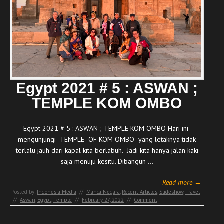
Egypt 2021 # 5 : ASWAN ;
TEMPLE KOM OMBO
Egypt 2021 # 5 : ASWAN ; TEMPLE KOM OMBO Hari ini
mengunjungi TEMPLE OF KOM OMBO yang letaknya tidak
terlalu jauh dari kapal kita berlabuh. Jadi kita hanya jalan kaki
saja menuju kesitu. Dibangun …
Read more →
Posted by:
Indonesia Media
//
Manca Negara
,
Recent Articles
,
Slideshow
,
Travel
//
Aswan
,
Egypt
,
Temple
//
February 27, 2022
//
Comment