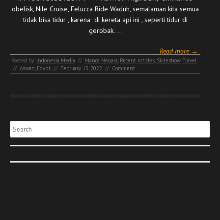
obelisk, Nile Cruise, Felucca Ride Waduh, semalaman kita semua
tidak bisa tidur , karena di kereta api ini , seperti tidur di
gerobak. …
Read more →
Posted by:
Indonesia Media
//
Manca Negara
,
Recent Articles
,
Slideshow
,
Travel
//
Aswan
,
Egypt
//
February 15, 2022
//
Comment
Search