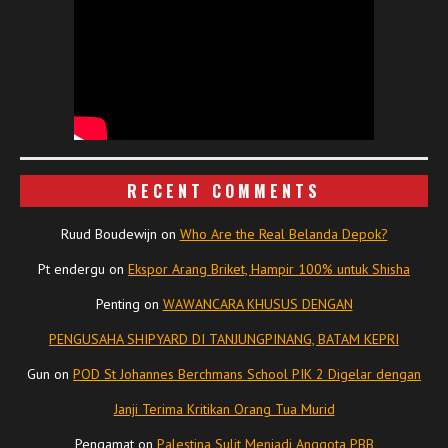
RECENT COMMENTS
Ruud Boudewijn
on
Who Are the Real Belanda Depok?
Pt endergu
on
Ekspor Arang Briket, Hampir 100% untuk Shisha
Penting
on
WAWANCARA KHUSUS DENGAN
PENGUSAHA SHIPYARD DI TANJUNGPINANG, BATAM KEPRI
Gun
on
POD St Johannes Berchmans School PIK 2 Digelar dengan
Janji Terima Kritikan Orang Tua Murid
Pengamat
on
Palestina Sulit Menjadi Anggota PBB