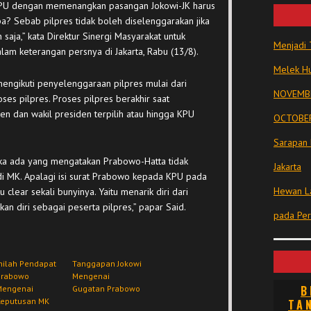
h KPU dengan memenangkan pasangan Jokowi-JK harus
a? Sebab pilpres tidak boleh diselenggarakan jika
 saja,” kata Direktur Sinergi Masyarakat untuk
Menjadi 
lam keterangan persnya di Jakarta, Rabu (13/8).
Melek Hu
engikuti penyelenggaraan pilpres mulai dari
NOVEMBE
ses pilpres. Proses pilpres berakhir saat
 dan wakil presiden terpilih atau hingga KPU
OCTOBER
Sarapan 
jika ada yang mengatakan Prabowo-Hatta tidak
Jakarta
di MK. Apalagi isi surat Prabowo kepada KPU pada
Hewan La
u clear sekali bunyinya. Yaitu menarik diri dari
an diri sebagai peserta pilpres,” papar Said.
pada Pe
nilah Pendapat
Tanggapan Jokowi
Prabowo
Mengenai
B
Mengenai
Gugatan Prabowo
Keputusan MK
TA