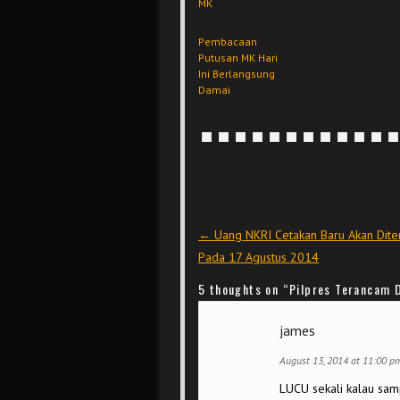
MK
Pembacaan
Putusan MK Hari
Ini Berlangsung
Damai
Post navigation
←
Uang NKRI Cetakan Baru Akan Diter
Pada 17 Agustus 2014
5 thoughts on “
Pilpres Terancam D
james
August 13, 2014 at 11:00 p
LUCU sekali kalau samp