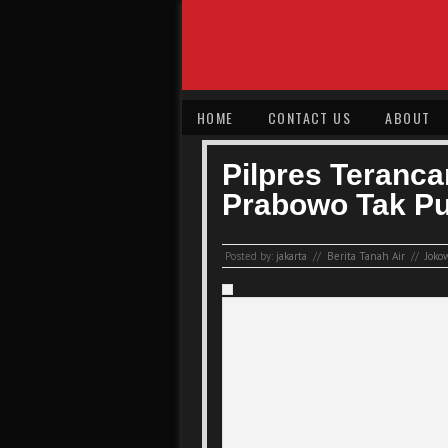
HOME
CONTACT US
ABOUT
Pilpres Teranca
Prabowo Tak Pu
Posted by:
jakarta
//
Berita Tanah Air
//
Joko