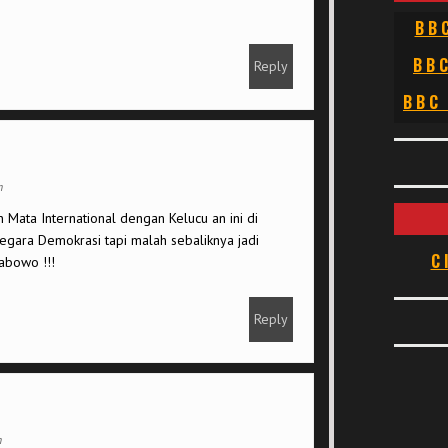
BB
BB
Reply
BBC
m
n Mata International dengan Kelucu an ini di
negara Demokrasi tapi malah sebaliknya jadi
C
abowo !!!
Reply
m