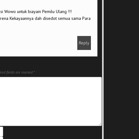
si Wowo untuk biayain Pemilu Ulang !!!
arena Kekayaannya dah disedot semua sama Para
Reply
red fields are marked
*