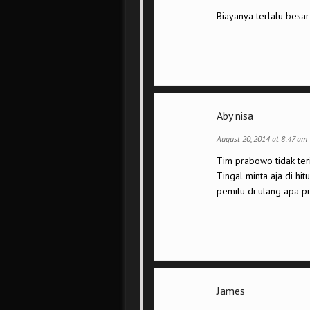
Biayanya terlalu besar
Aby nisa
August 20, 2014 at 8:47 am
Tim prabowo tidak teri
Tingal minta aja di hi
pemilu di ulang apa 
James