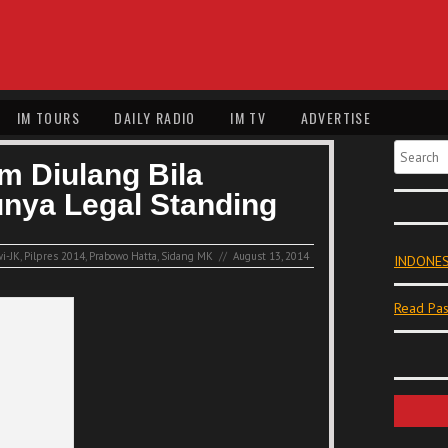
IM TOURS
DAILY RADIO
IM TV
ADVERTISE
Search
m Diulang Bila
nya Legal Standing
wi-JK
,
Pilpres 2014
,
Prabowo Hatta
,
Sidang MK
//
August 13, 2014
INDONES
Read Pas