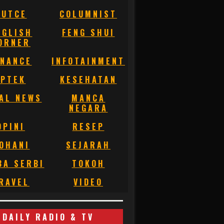
BUTCE
COLUMNIST
NGLISH
FENG SHUI
ORNER
INANCE
INFOTAINMENT
IPTEK
KESEHATAN
AL NEWS
MANCA
NEGARA
OPINI
RESEP
OHANI
SEJARAH
BA SERBI
TOKOH
RAVEL
VIDEO
DAILY RADIO & TV