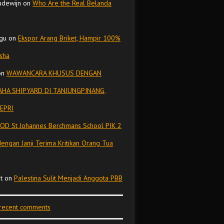
udewijn
on
Who Are the Real Belanda
gu
on
Ekspor Arang Briket, Hampir 100%
isha
on
WAWANCARA KHUSUS DENGAN
HA SHIPYARD DI TANJUNGPINANG,
EPRI
OD St Johannes Berchmans School PIK 2
dengan Janji Terima Kritikan Orang Tua
t
on
Palestina Sulit Menjadi Anggota PBB
 recent comments