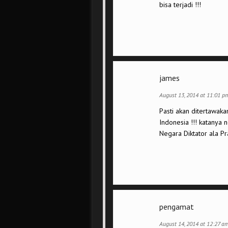
bisa terjadi !!!
james
August 13, 2014 at 11:01 p
Pasti akan ditertawaka
Indonesia !!! katanya 
Negara Diktator ala Pr
pengamat
August 14, 2014 at 12:27 a