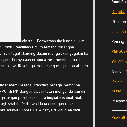
Ruud Bo
Depok?
Pt ender
untuk Sh
Jakarta
– Pernyataan tim kuasa hukum
Penting
an Komisi Pemilihan Umum tentang pasangan
PENGUSA
emiliki legal standing dalam mengajukan gugatan ke
njang. Pernyataan ini dinilai bisa membuat hasil
BATAM K
an Jokowi-JK sebagai pemenang menjadi batal demi
Gun
on
P
Digelar 
 tidak memiliki legal standing sebagai pemohon
Murid
PHPU) di MK dengan alasan telah mengundurkan diri
enghitungan perolehan suara tingkat nasional, maka
Pengama
 lagi. Apabila Prabowo-Hatta dianggap telah
ka artinya Pilpres 2014 hanya diikuti oleh satu
View all