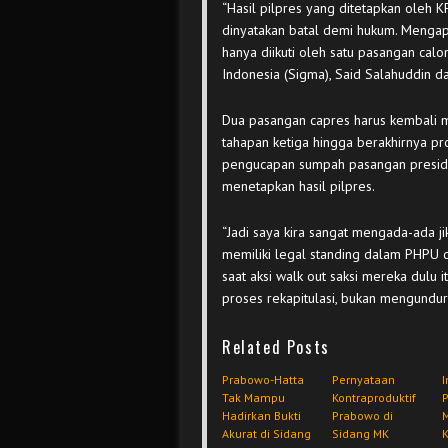
“Hasil pilpres yang ditetapkan ole
dinyatakan batal demi hukum. Mengap
hanya diikuti oleh satu pasangan calon
Indonesia (Sigma), Said Salahuddin da
Dua pasangan capres harus kembali m
tahapan ketiga hingga berakhirnya pro
pengucapan sumpah pasangan presiden
menetapkan hasil pilpres.
“Jadi saya kira sangat mengada-ada 
memiliki legal standing dalam PHPU 
saat aksi walk out saksi mereka dulu it
proses rekapitulasi, bukan mengundurk
Related Posts
Prabowo-Hatta
Pernyataan
I
Tak Mampu
Kontraproduktif
Hadirkan Bukti
Prabowo di
Akurat di Sidang
Sidang MK