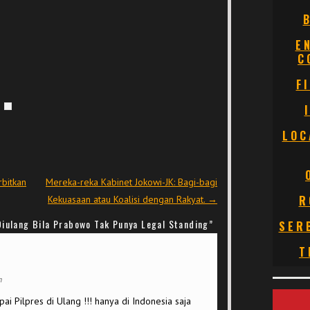
E
C
F
LOC
bitkan
Mereka-reka Kabinet Jokowi-JK: Bagi-bagi
R
Kekuasaan atau Koalisi dengan Rakyat.
→
iulang Bila Prabowo Tak Punya Legal Standing
”
SER
T
m
ai Pilpres di Ulang !!! hanya di Indonesia saja