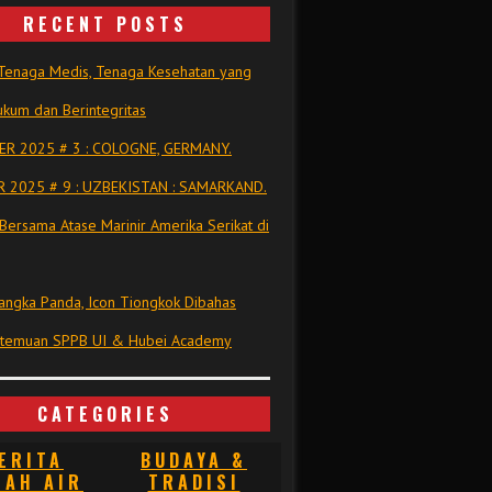
RECENT POSTS
Tenaga Medis, Tenaga Kesehatan yang
kum dan Berintegritas
R 2025 # 3 : COLOGNE, GERMANY.
 2025 # 9 : UZBEKISTAN : SAMARKAND.
Bersama Atase Marinir Amerika Serikat di
ngka Panda, Icon Tiongkok Dibahas
rtemuan SPPB UI & Hubei Academy
CATEGORIES
ERITA
BUDAYA &
NAH AIR
TRADISI