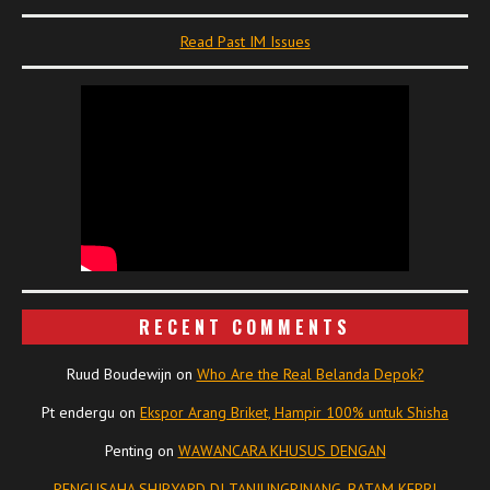
Read Past IM Issues
RECENT COMMENTS
Ruud Boudewijn
on
Who Are the Real Belanda Depok?
Pt endergu
on
Ekspor Arang Briket, Hampir 100% untuk Shisha
Penting
on
WAWANCARA KHUSUS DENGAN
PENGUSAHA SHIPYARD DI TANJUNGPINANG, BATAM KEPRI