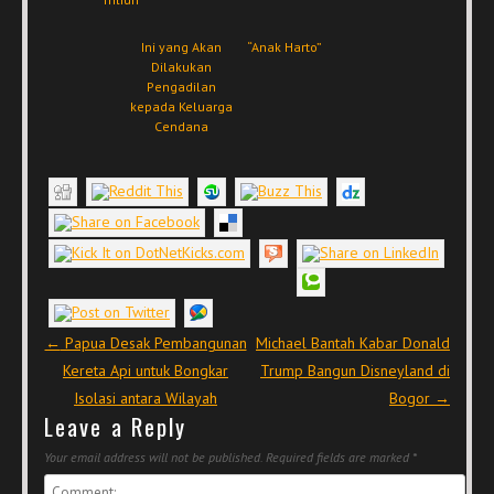
Ini yang Akan
“Anak Harto”
Dilakukan
Pengadilan
kepada Keluarga
Cendana
Post navigation
←
Papua Desak Pembangunan
Michael Bantah Kabar Donald
Kereta Api untuk Bongkar
Trump Bangun Disneyland di
Isolasi antara Wilayah
Bogor
→
Leave a Reply
Your email address will not be published.
Required fields are marked
*