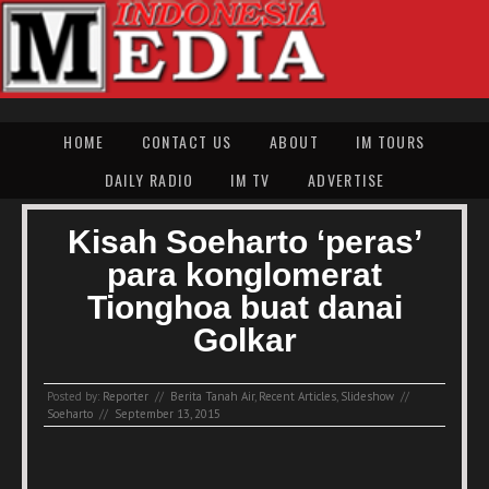
HOME
CONTACT US
ABOUT
IM TOURS
DAILY RADIO
IM TV
ADVERTISE
Kisah Soeharto ‘peras’
para konglomerat
Tionghoa buat danai
Golkar
Posted by:
Reporter
//
Berita Tanah Air
,
Recent Articles
,
Slideshow
//
Soeharto
//
September 13, 2015