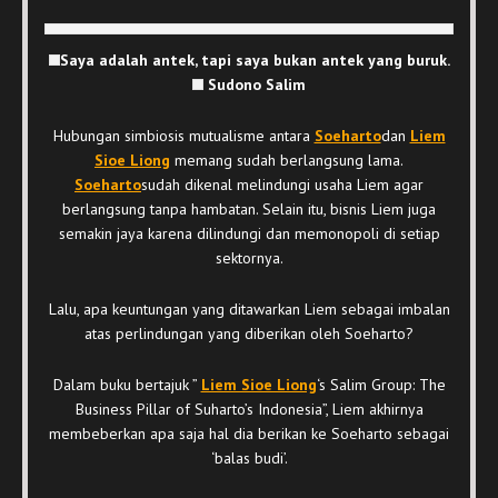
Saya adalah antek, tapi saya bukan antek yang buruk.
Sudono Salim
Hubungan simbiosis mutualisme antara
Soeharto
dan
Liem
Sioe Liong
memang sudah berlangsung lama.
Soeharto
sudah dikenal melindungi usaha Liem agar
berlangsung tanpa hambatan. Selain itu, bisnis Liem juga
semakin jaya karena dilindungi dan memonopoli di setiap
sektornya.
Lalu, apa keuntungan yang ditawarkan Liem sebagai imbalan
atas perlindungan yang diberikan oleh Soeharto?
Dalam buku bertajuk ”
Liem Sioe Liong
‘s Salim Group: The
Business Pillar of Suharto’s Indonesia”, Liem akhirnya
membeberkan apa saja hal dia berikan ke Soeharto sebagai
‘balas budi’.