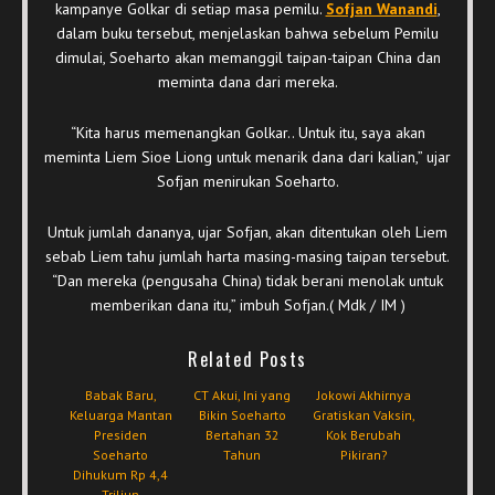
kampanye Golkar di setiap masa pemilu.
Sofjan Wanandi
,
dalam buku tersebut, menjelaskan bahwa sebelum Pemilu
dimulai, Soeharto akan memanggil taipan-taipan China dan
meminta dana dari mereka.
“Kita harus memenangkan Golkar.. Untuk itu, saya akan
meminta Liem Sioe Liong untuk menarik dana dari kalian,” ujar
Sofjan menirukan Soeharto.
Untuk jumlah dananya, ujar Sofjan, akan ditentukan oleh Liem
sebab Liem tahu jumlah harta masing-masing taipan tersebut.
“Dan mereka (pengusaha China) tidak berani menolak untuk
memberikan dana itu,” imbuh Sofjan.( Mdk / IM )
Related Posts
Babak Baru,
CT Akui, Ini yang
Jokowi Akhirnya
Keluarga Mantan
Bikin Soeharto
Gratiskan Vaksin,
Presiden
Bertahan 32
Kok Berubah
Soeharto
Tahun
Pikiran?
Dihukum Rp 4,4
Triliun