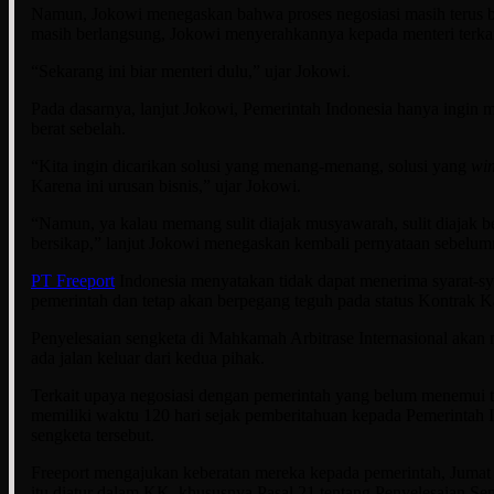
Namun, Jokowi menegaskan bahwa proses negosiasi masih terus be
masih berlangsung, Jokowi menyerahkannya kepada menteri terkai
“Sekarang ini biar menteri dulu,” ujar Jokowi.
Pada dasarnya, lanjut Jokowi, Pemerintah Indonesia hanya ingin m
berat sebelah.
“Kita ingin dicarikan solusi yang menang-menang, solusi yang
wi
Karena ini urusan bisnis,” ujar Jokowi.
“Namun, ya kalau memang sulit diajak musyawarah, sulit diajak b
bersikap,” lanjut Jokowi menegaskan kembali pernyataan sebelum
PT Freeport
Indonesia menyatakan tidak dapat menerima syarat-sy
pemerintah dan tetap akan berpegang teguh pada status Kontrak 
Penyelesaian sengketa di Mahkamah Arbitrase Internasional akan me
ada jalan keluar dari kedua pihak.
Terkait upaya negosiasi dengan pemerintah yang belum menemui tit
memiliki waktu 120 hari sejak pemberitahuan kepada Pemerintah I
sengketa tersebut.
Freeport mengajukan keberatan mereka kepada pemerintah, Jumat 
itu diatur dalam KK, khususnya Pasal 21 tentang Penyelesaian Se