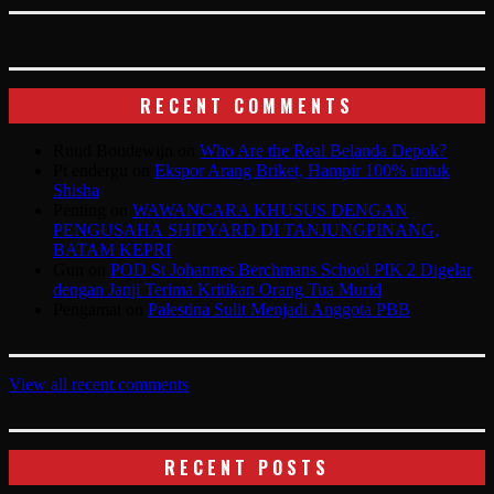
RECENT COMMENTS
Ruud Boudewijn
on
Who Are the Real Belanda Depok?
Pt endergu
on
Ekspor Arang Briket, Hampir 100% untuk
Shisha
Penting
on
WAWANCARA KHUSUS DENGAN
PENGUSAHA SHIPYARD DI TANJUNGPINANG,
BATAM KEPRI
Gun
on
POD St Johannes Berchmans School PIK 2 Digelar
dengan Janji Terima Kritikan Orang Tua Murid
Pengamat
on
Palestina Sulit Menjadi Anggota PBB
View all recent comments
RECENT POSTS