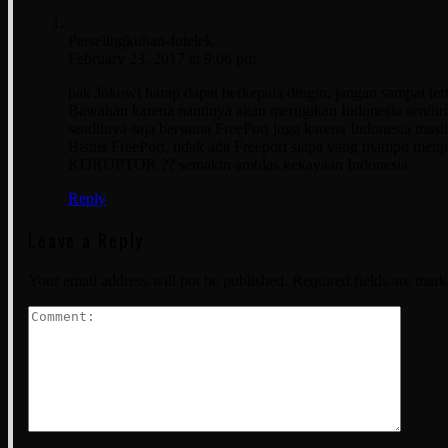
Perselingkuhan-Intelek
February 23, 2017 at 9:06 pm
pak Jokowi harap dapat berkepala dingin, jangan sampai te
Bawahan karena nantinya akan merugikan Indonesia sendiri,
seadilnya saja bersama FreePort juga karena Indonesia masi
Bisnis FreePort, tidak ada Freeport siapa yang mampu menj
KORUPTOR ?? semakin amblas kekayaan Indonesia
Reply
Leave a Reply
Your email address will not be published.
Required fields are mar