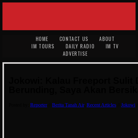
HOME
CONTACT US
ABOUT
IM TOURS
DAILY RADIO
IM TV
ADVERTISE
Jokowi: Kalau Freeport Sulit 
Berunding, Saya Akan Bersi
Posted by:
Reporter
//
Berita Tanah Air
,
Recent Articles
//
Jokowi
/