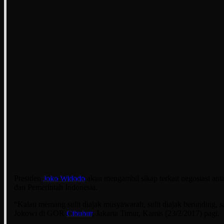
Presiden
Joko Widodo
akan mengambil sikap terkait negosiasi ant
dan Pemerintah Indonesia.
“Kalau memang sulit diajak musyawarah, sulit diajak berunding, s
Jokowi di GOR
Cibubur
, Jakarta Timur, Kamis (23/2/2017) pagi.