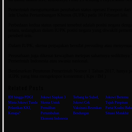
Pemerintah mengumumkan perubahan status operasi Freeport dari 
Izin Usaha Pertambangan Khusus (IUPK) pada 10 Februari lalu.
Perbedaan kedua status operasi tersebut adalah posisi negara de
setara, sedangkan dalam IUPK posisi negara yang diwakili pemerin
pemberi izin.
Dalam IUPK, skema perpajakan bersifat
prevailing
atau menyesuai
Perusahaan juga dikenai kewajiban melepas sahamnya sedikitnya 
Pemerintah Indonesia atau swasta nasional.
Berdasarkan Peraturan Pemerintah Nomor 1 Tahun 2017, hanya 
IUPK yang bisa mengekspor konsentrat ( Kps / IM )
Related Posts
IDI hingga PDGI
Jokowi Siapkan 3
Terbang ke Sulsel,
Jokowi Bertemu
Minta Jokowi Tunda
Skema Untuk
Jokowi Cek
Tujuh Pimpinan
Pelantikan KKI,
Pemulihan
Vaksinasi-Resmikan
Partai Koalisi Bah
Kenapa?
Pertumbuhan
Bendungan
Situasi Mutakhir
Ekonomi Indonesia