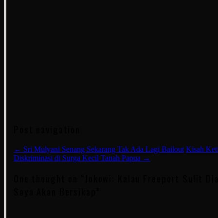
Post navigation
←
Sri Mulyani Senang Sekarang Tak Ada Lagi Bailout
Kisah Ket
Diskriminasi di Surga Kecil Tanah Papua
→
One thought on “
Jokowi: Kalau Freeport Sulit Di
Saya Akan Bersikap
”