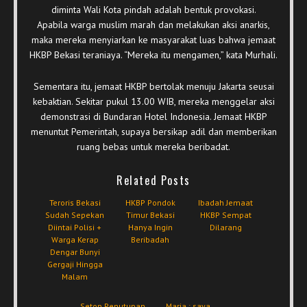
diminta Wali Kota pindah adalah bentuk provokasi.
Apabila warga muslim marah dan melakukan aksi anarkis,
maka mereka menyiarkan ke masyarakat luas bahwa jemaat
HKBP Bekasi teraniaya. “Mereka itu mengamen,” kata Murhali.
Sementara itu, jemaat HKBP bertolak menuju Jakarta seusai
kebaktian. Sekitar pukul 13.00 WIB, mereka menggelar aksi
demonstrasi di Bundaran Hotel Indonesia. Jemaat HKBP
menuntut Pemerintah, supaya bersikap adil dan memberikan
ruang bebas untuk mereka beribadat.
Related Posts
Teroris Bekasi
HKBP Pondok
Ibadah Jemaat
Sudah Sepekan
Timur Bekasi
HKBP Sempat
Diintai Polisi +
Hanya Ingin
Dilarang
Warga Kerap
Beribadah
Dengar Bunyi
Gergaji Hingga
Malam
Setop Penutupan
Maria : saya