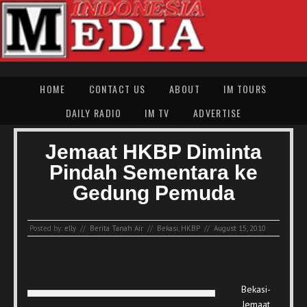
HOME
CONTACT US
ABOUT
IM TOURS
DAILY RADIO
IM TV
ADVERTISE
Jemaat HKBP Diminta
Pindah Sementara ke
Gedung Pemuda
Posted by:
elly
//
Berita Tanah Air
//
Bekasi
,
HKBP
//
August 15, 2010
Bekasi-
Jemaat