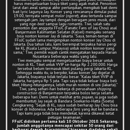
harus mengeluarkan biaya tiket yang agak mahal. Penonton
larut dari awal sampai akhir pertunjukan, mengikuti bait demi
bait lyric lagunya Jay. Konser yang rencananya dimulai pukul
19.00, ternyata sempat
molor
(
ngaret
), atau tertunda sampai
setengah jam. Jay tampil dengan beragam jenis musik, dari
yang nge-
beat
sampai lagu romantis. Tiwi, salah satu
penonton dan anggota FFoJC (Fanatic Fans of Jay Chou) asal
Banjarmasin Kalimantan Selatan (Kalsel) mengaku senang
bisa nonton konser Jay di Jakarta. “Saya, teman-teman di
FFoJC sudah lama mengimpikan nonton konser Jay Chou di
Jakarta. Dua tahun lalu, kami berempat terpaksa harus pergi
ke KL (Kuala Lumpur, Malaysia) untuk nonton konser yang
sama,” Tiwi, pemilik wajah cantik mengatakan kepada Harian
Nusantara beberapa waktu yang lalu.
Tiwi mengaku sempat mengeluarkan biaya besar untuk
nonton di KL. Tiket untuk VVIP se-harga Rp 2.200.000. Harga
tersebut belum termasuk tiket pulang pergi Jakarta-KL.
Sehingga waktu itu, ia berpikir, kalau konser Jay digelar di
Jakarta, biayanya tidak terlalu besar. “Kalau tiket VVIP di
Jakarta, harganya Rp 5 juta. Tapi saya tidak keluar biaya beli
tiket. Hitung-hitungannya, lebih murah nonton di sini (Jakarta).”
Tiwi, yang sehari-hari bekerja di perusahaan
shipping
construction
di Banjarmasin terpaksa bolos kerja selama
beberapa hari. Demi untuk melihat artis pujaan, ia juga sudah
membuntuti Jay sejak di Bandara Soekarno-Hatta (Soeta)
Cengkareng. “Sejak di KL, saya sudah berharap Jay Chou bisa
konser di Indonesia. Ada beberapa
fans
yang ikut ke bandara.
Tapi kami juga tidak bisa mendekat, karena dikawal ketat
petugas keamanan.”
FFoJC didirikan pertama kali 10 Oktober 2010. Sekarang,
jumlah anggotanya mencapai sekitar 50 orang dari
berbagai daerah. Acara
ngumpul
biasanya diadakan sekali