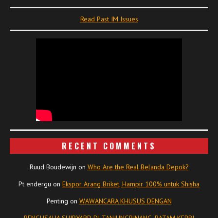
Read Past IM Issues
RECENT COMMENTS
Ruud Boudewijn
on
Who Are the Real Belanda Depok?
Pt endergu
on
Ekspor Arang Briket, Hampir 100% untuk Shisha
Penting
on
WAWANCARA KHUSUS DENGAN
PENGUSAHA SHIPYARD DI TANJUNGPINANG, BATAM KEPRI