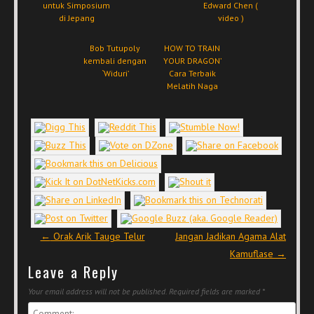
untuk Simposium
Edward Chen (
di Jepang
video )
Bob Tutupoly
HOW TO TRAIN
kembali dengan
YOUR DRAGON’
`Widuri’
Cara Terbaik
Melatih Naga
Post navigation
←
Orak Arik Tauge Telur
Jangan Jadikan Agama Alat
Kamuflase
→
Leave a Reply
Your email address will not be published.
Required fields are marked
*