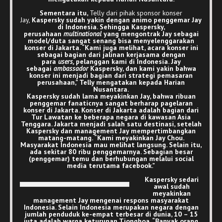
Sementara itu,
Telly dari pihak sponsor konser
Jay,
Kaspersky
sudah yakin dengan animo penggemar Jay
di Indonesia. Sehingga Kaspersky,
perusahaan
multinational
yang mengontrak Jay sebagai
model/duta sangat senang bisa menyelenggarakan
konser di Jakarta. “Kami juga melihat, acara konser ini
sebagai bagian dari jalinan kerjasama dengan
para
users,
pelanggan kami di Indonesia. Jay
sebagai
ambassador
Kaspersky, dan kami yakin bahwa
konser ini menjadi bagian dari strategi pemasaran
perusahaan,” Telly mengatakan kepada Harian
Nusantara.
Kaspersky sudah lama meyakinkan Jay, bahwa ribuan
penggemar fanaticnya sangat berharap pagelaran
konser di Jakarta. Konser di Jakarta adalah bagian dari
Tur Lawatan ke beberapa negara di kawasan Asia
Tenggara. Jakarta menjadi salah satu destinasi, setelah
Kaspersky dan management Jay mempertimbangkan
matang-matang. “Kami meyakinkan Jay Chou.
Masyarakat Indonesia mau melihat langsung. Selain itu,
ada sekitar 80 ribu penggemarnya. Sebagian besar
(penggemar) temu dan berhubungan melalui social
media terutama facebook.”
Kaspersky sedari
awal sudah
meyakinkan
management Jay mengenai respons masyarakat
Indonesia. Selain Indonesia merupakan negara dengan
jumlah penduduk ke-empat terbesar di dunia, 10 – 15
juta adalah warga keturunan Tionghoa. “Banyak orang