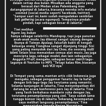
dalam setiap dua bulan. Misalkan ada anggota yang
berasal dari Medan atau Palembang mau
datang
ngumpul
di Jakarta, biasanya mereka info melalui
sosmed (social media seperti facebook, twitter).
“Sampai saat ini, kami sudah mengadakan sembilan
kali
gathering
(acara ngumpul). Tempatnya pindah-
pindah, tapi sebagian besar di Jakarta.”
Tiwi melihat
figure Jay, bukan
hanya sebagai selebritis Mandopop, tapi juga panutan
anak-anak muda. Jay dikenal sangat sayang dengan
Ibunya di Taiwan. Apalagi, falsafah bakti di tengah
keluarga orang Tionghoa sangat dijunjung tinggi. Sisi
yang paling menyolok dari Jay Chou, dia seorang
multi
talent.
Selain bisa memainkan semua alat music, Jay juga
mencipta lagu, sebagai model, dan lain sebagainya.
Anggota FFoJC mengaku, sebagian besar
search
lagu-
lagunya di Youtube to MP3. “Tetapi kalau film, biasanya
beli VCD nya.”
Di Tempat yang sama, mantan artis cilik Indonesia juga
mengaku, sebagai penggemar fanatic Jay. Ia hafal
dengan lirik lagu-lagu Jay terutama yang romantic.
Selama kunjungan di Jakarta, Tina menyempatkan diri
datang ke acara konferensi pers Jay di Jakarta. Tina
yang fasih berbahasa mandarin suka dengan Jay,
terutama penampilannya yang
cool.
“Saya sudah lama
tunggu konser Jay di Jakarta. Sekarang, kesempatan
saya melihat langsung penampilannya,” Tina
mengatakan kepada Harian Nusantara.