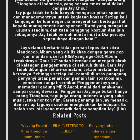
Tionghoa di Indonesia, yang secara emosional dekat
dengan Jay Chou.”
Jay juga tidak terlalu banyak mengatur pihak sponsor
dan managementnya untuk kegiatan konser. Setiap kali
kunjungan ke luar negeri, ia menyerahkan berbagai hal
kepada management dan sponsor. “Kami yang mengatur
urusan stadium, dan tata panggung, kostum dan lain
sebagainya. Jay tidak pernah minta ini, itu. Dia percaya
sepenuhnya dengan kami.”
Jay selama berkarir tidak pernah lepas dari citra
Mandopop. Album yang dirilis khas dengan genre pop
dan mandarin, serta R&B yang nge-
beat.
Album
terakhirnya “Opus 12” sudah beredar dan menjadi akrab
di kalangan penggemarnya di seluruh dunia. Karir Jay
tidak dibangun sehari-semalam, tetapi melalui kerja
kerasnya. Sehingga setiap kali tampil di atas panggung,
penyanyi latar, penari dan pemain lain (pantomim),
penonton sangat terhibur. Penggemar Jay yang
memadati gedung MEIS Ancol, mulai dari anak-anak
sampai orang dewasa. “Penggemar Jay juga bukan hanya
orang Tionghoa, tapi juga orang Indonesia yang suka
music, suka nonton film. Karena penampilan Jay menarik,
dan setiap lagunya seakan mengisahkan kehidupan. Itu
salah satu sisi yang menarik dari penampilan Jay.” (Liu)
Related Posts
Wayang Potehi
FILM: “LETTERS TO
Penyanyi rohani
Khas Tionghoa
JULIET”
Indonesia dan
Jatim Diteliti
mandarin ,