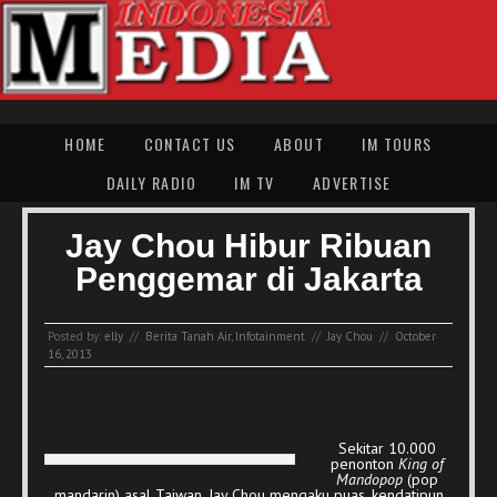
HOME
CONTACT US
ABOUT
IM TOURS
DAILY RADIO
IM TV
ADVERTISE
Jay Chou Hibur Ribuan
Penggemar di Jakarta
Posted by:
elly
//
Berita Tanah Air
,
Infotainment
//
Jay Chou
//
October
16, 2013
Sekitar 10.000
penonton
King of
Mandopop
(pop
mandarin) asal Taiwan, Jay Chou mengaku puas, kendatipun