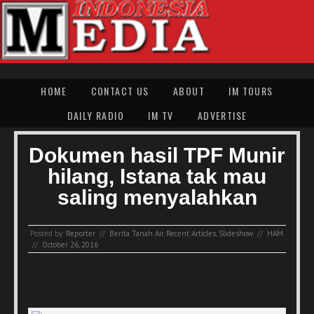
HOME
CONTACT US
ABOUT
IM TOURS
DAILY RADIO
IM TV
ADVERTISE
Dokumen hasil TPF Munir
hilang, Istana tak mau
saling menyalahkan
Posted by:
Reporter
//
Berita Tanah Air
,
Recent Articles
,
Slideshow
//
HAM
//
October 26, 2016