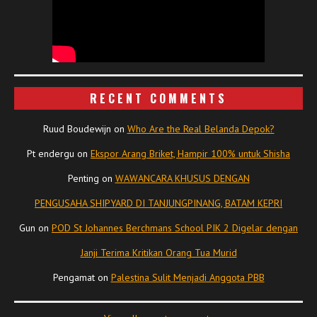
RECENT COMMENTS
Ruud Boudewijn
on
Who Are the Real Belanda Depok?
Pt endergu
on
Ekspor Arang Briket, Hampir 100% untuk Shisha
Penting
on
WAWANCARA KHUSUS DENGAN
PENGUSAHA SHIPYARD DI TANJUNGPINANG, BATAM KEPRI
Gun
on
POD St Johannes Berchmans School PIK 2 Digelar dengan
Janji Terima Kritikan Orang Tua Murid
Pengamat
on
Palestina Sulit Menjadi Anggota PBB