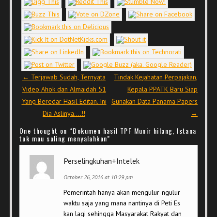
Post navigation
←
Terjawab Sudah, Ternyata
Tindak Kejahatan Perpajakan,
Video Ahok dan Almaidah 51
Kepala PPATK Baru Siap
Yang Beredar Hasil Editan. Ini
Gunakan Data Panama Papers
Dia Aslinya….!!
→
One thought on “
Dokumen hasil TPF Munir hilang, Istana
tak mau saling menyalahkan
”
Perselingkuhan+Intelek
October 26, 2016 at 10:29 pm
Pemerintah hanya akan mengulur-ngulur
waktu saja yang mana nantinya di Peti Es
kan lagi sehingga Masyarakat Rakyat dan