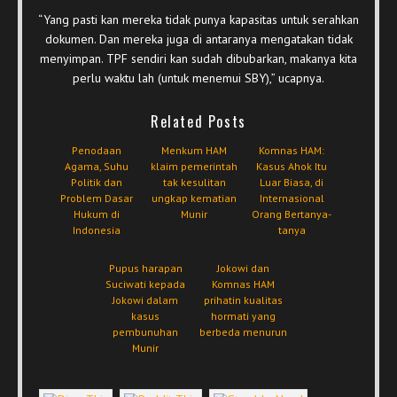
“Yang pasti kan mereka tidak punya kapasitas untuk serahkan
dokumen. Dan mereka juga di antaranya mengatakan tidak
menyimpan. TPF sendiri kan sudah dibubarkan, makanya kita
perlu waktu lah (untuk menemui SBY),” ucapnya.
Related Posts
Penodaan
Menkum HAM
Komnas HAM:
Agama, Suhu
klaim pemerintah
Kasus Ahok Itu
Politik dan
tak kesulitan
Luar Biasa, di
Problem Dasar
ungkap kematian
Internasional
Hukum di
Munir
Orang Bertanya-
Indonesia
tanya
Pupus harapan
Jokowi dan
Suciwati kepada
Komnas HAM
Jokowi dalam
prihatin kualitas
kasus
hormati yang
pembunuhan
berbeda menurun
Munir