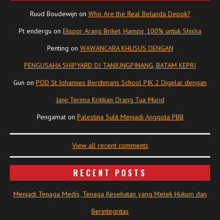
Ruud Boudewijn
on
Who Are the Real Belanda Depok?
Pt endergu
on
Ekspor Arang Briket, Hampir 100% untuk Shisha
Penting
on
WAWANCARA KHUSUS DENGAN
PENGUSAHA SHIPYARD DI TANJUNGPINANG, BATAM KEPRI
Gun
on
POD St Johannes Berchmans School PIK 2 Digelar dengan
Janji Terima Kritikan Orang Tua Murid
Pengamat
on
Palestina Sulit Menjadi Anggota PBB
View all recent comments
RECENT POSTS
Menjadi Tenaga Medis, Tenaga Kesehatan yang Melek Hukum dan
Berintegritas