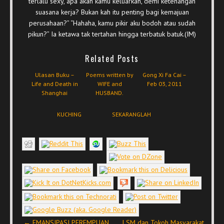
terlalu sexy, apa akan kamu keluarkan, demi ketenangan
suasana kerja? Bukan kah itu penting bagi kemajuan
perusahaan?” “Hahaha, kamu pikir aku bodoh atau sudah
pikun?” Ia ketawa tak tertahan hingga terbatuk batuk.(IM)
Related Posts
Ulasan Buku –
Poems written by
Gong Xi Fa Cai –
Life and Death in
WIFE and
Feb 03, 2011
Shanghai
HUSBAND.
KUCHING
SEKARANGLAH
Post navigation
←
EMANSIPASI PEREMPUAN
LSM dan Tokoh Masyarakat