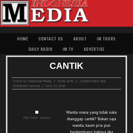
HOME
CONTACT US
ABOUT
IM TOURS
DAILY RADIO
IM TV
ADVERTISE
CANTIK
Posted by:
Indonesia Media
//
Serba Serbi
//
Citibank New York
,
Debrahlee Lorenza
//
June 13, 2010
Wanita mana yang tidak suka
May Swan - penulis
dianggap cantik? Bukan saja
wanita, kaum pria pun
berkembang hatinya jika