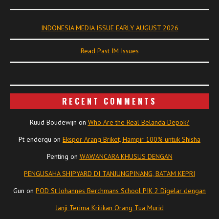
INDONESIA MEDIA ISSUE EARLY AUGUST 2026
Read Past IM Issues
RECENT COMMENTS
Ruud Boudewijn
on
Who Are the Real Belanda Depok?
Pt endergu
on
Ekspor Arang Briket, Hampir 100% untuk Shisha
Penting
on
WAWANCARA KHUSUS DENGAN
PENGUSAHA SHIPYARD DI TANJUNGPINANG, BATAM KEPRI
Gun
on
POD St Johannes Berchmans School PIK 2 Digelar dengan
Janji Terima Kritikan Orang Tua Murid