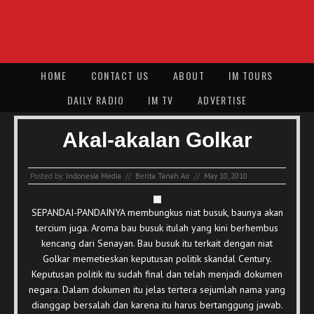
HOME
CONTACT US
ABOUT
IM TOURS
DAILY RADIO
IM TV
ADVERTISE
Akal-akalan Golkar
Posted by:
Indonesia Media
//
Berita Tanah Air
//
May 10, 2010
SEPANDAI-PANDAINYA membungkus niat busuk, baunya akan
tercium juga. Aroma bau busuk itulah yang kini berhembus
kencang dari Senayan. Bau busuk itu terkait dengan niat
Golkar memetieskan keputusan politik skandal Century.
Keputusan politik itu sudah final dan telah menjadi dokumen
negara. Dalam dokumen itu jelas tertera sejumlah nama yang
dianggap bersalah dan karena itu harus bertanggung jawab.