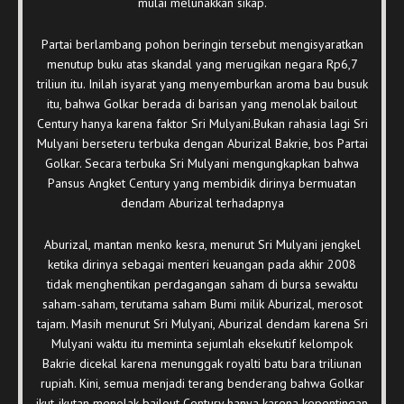
mulai melunakkan sikap.
Partai berlambang pohon beringin tersebut mengisyaratkan
menutup buku atas skandal yang merugikan negara Rp6,7
triliun itu. Inilah isyarat yang menyemburkan aroma bau busuk
itu, bahwa Golkar berada di barisan yang menolak bailout
Century hanya karena faktor Sri Mulyani.Bukan rahasia lagi Sri
Mulyani berseteru terbuka dengan Aburizal Bakrie, bos Partai
Golkar. Secara terbuka Sri Mulyani mengungkapkan bahwa
Pansus Angket Century yang membidik dirinya bermuatan
dendam Aburizal terhadapnya
Aburizal, mantan menko kesra, menurut Sri Mulyani jengkel
ketika dirinya sebagai menteri keuangan pada akhir 2008
tidak menghentikan perdagangan saham di bursa sewaktu
saham-saham, terutama saham Bumi milik Aburizal, merosot
tajam. Masih menurut Sri Mulyani, Aburizal dendam karena Sri
Mulyani waktu itu meminta sejumlah eksekutif kelompok
Bakrie dicekal karena menunggak royalti batu bara triliunan
rupiah. Kini, semua menjadi terang benderang bahwa Golkar
ikut-ikutan menolak bailout Century hanya karena kepentingan