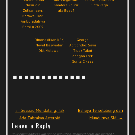
Nasrudin
Sandera Politik
Cipta Kerja
Zulkarnaen,
ala Boed?
Berawal Dari
Amburadulnya
Pemilu 2009
Dinonakifkan KPK,
George
Novel Baswedan
Aditjondro: Saya
Dkk Melawan
Tidak Takut
dengan Efek
Gurita Cikeas
Post navigation
←
Seabad Mendatang, Tak
Bahaya Terselubung dari
Ada Tabrakan Asteroid
Mundurnya SMI
→
Leave a Reply
Your email address will not be published.
Required fields are marked
*