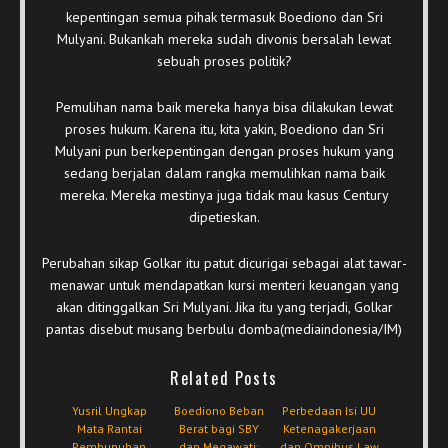
kepentingan semua pihak termasuk Boediono dan Sri
Mulyani. Bukankah mereka sudah divonis bersalah lewat
sebuah proses politik?
Pemulihan nama baik mereka hanya bisa dilakukan lewat
proses hukum. Karena itu, kita yakin, Boediono dan Sri
Mulyani pun berkepentingan dengan proses hukum yang
sedang berjalan dalam rangka memulihkan nama baik
mereka. Mereka mestinya juga tidak mau kasus Century
dipetieskan.
Perubahan sikap Golkar itu patut dicurigai sebagai alat tawar-
menawar untuk mendapatkan kursi menteri keuangan yang
akan ditinggalkan Sri Mulyani. Jika itu yang terjadi, Golkar
pantas disebut musang berbulu domba(mediaindonesia/IM)
Related Posts
Yusril Ungkap
Boediono Beban
Perbedaan Isi UU
Mata Rantai
Berat bagi SBY
Ketenagakerjaan
Pembunuhan
dan Megawati:
dan Omnibus Law