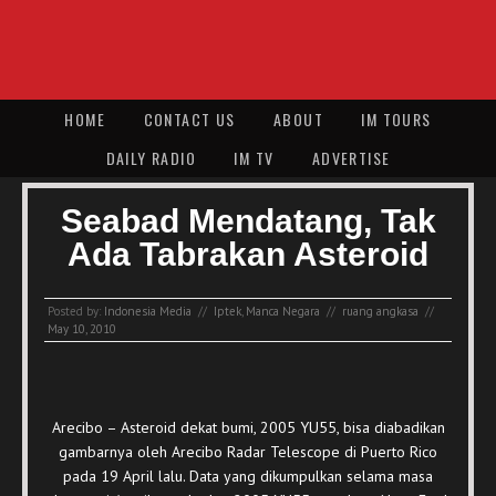
HOME
CONTACT US
ABOUT
IM TOURS
DAILY RADIO
IM TV
ADVERTISE
Seabad Mendatang, Tak
Ada Tabrakan Asteroid
Posted by:
Indonesia Media
//
Iptek
,
Manca Negara
//
ruang angkasa
//
May 10, 2010
Arecibo – Asteroid dekat bumi, 2005 YU55, bisa diabadikan
gambarnya oleh Arecibo Radar Telescope di Puerto Rico
pada 19 April lalu. Data yang dikumpulkan selama masa