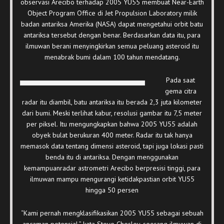
observasi Arecibo terhadap 2005 YU55 membuat Near-Earth
Object Program Office di Jet Propulsion Laboratory milik
badan antariksa Amerika (NASA) dapat mengetahui orbit batu
antariksa tersebut dengan benar. Berdasarkan data itu, para
ilmuwan berani menyingkirkan semua peluang asteroid itu
menabrak bumi dalam 100 tahun mendatang.
Pada saat
gema citra
radar itu diambil, batu antariksa itu berada 2,3 juta kilometer
dari bumi. Meski terlihat kabur, resolusi gambar itu 7,5 meter
per piksel. Itu mengungkapkan bahwa 2005 YU55 adalah
obyek bulat berukuran 400 meter. Radar itu tak hanya
memasok data tentang dimensi asteroid, tapi juga lokasi pasti
benda itu di antariksa. Dengan menggunakan
kemampuanradar astrometri Arecibo berpresisi tinggi, para
ilmuwan mampu mengurangi ketidakpastian orbit YU55
hingga 50 persen
“Kami pernah mengklasifikasikan 2005 YU55 sebagai sebuah