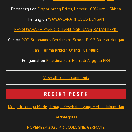
Pt endergu
on
Ekspor Arang Briket, Hampir 100% untuk Shisha
Penting
on
WAWANCARA KHUSUS DENGAN
PENGUSAHA SHIPYARD DI TANJUNGPINANG, BATAM KEPRI
Gun
on
POD St Johannes Berchmans School PIK 2 Digelar dengan
Janji Terima Kritikan Orang Tua Murid
Pengamat
on
Palestina Sulit Menjadi Anggota PBB
View all recent comments
RECENT POSTS
Menjadi Tenaga Medis, Tenaga Kesehatan yang Melek Hukum dan
Berintegritas
NOVEMBER 2025 # 3 : COLOGNE, GERMANY.