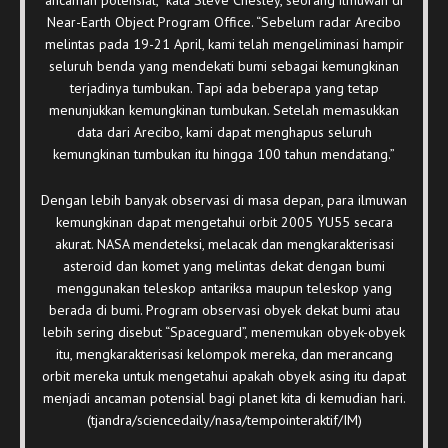
ancaman potensial,” kata Steve Chesley, seorang ilmuwan di
Near-Earth Object Program Office. “Sebelum radar Arecibo
melintas pada 19-21 April, kami telah mengeliminasi hampir
seluruh benda yang mendekati bumi sebagai kemungkinan
terjadinya tumbukan. Tapi ada beberapa yang tetap
menunjukkan kemungkinan tumbukan. Setelah memasukkan
data dari Arecibo, kami dapat menghapus seluruh
kemungkinan tumbukan itu hingga 100 tahun mendatang.”
Dengan lebih banyak observasi di masa depan, para ilmuwan
kemungkinan dapat mengetahui orbit 2005 YU55 secara
akurat. NASA mendeteksi, melacak dan mengkarakterisasi
asteroid dan komet yang melintas dekat dengan bumi
menggunakan teleskop antariksa maupun teleskop yang
berada di bumi. Program observasi obyek dekat bumi atau
lebih sering disebut “Spaceguard”, menemukan obyek-obyek
itu, mengkarakterisasi kelompok mereka, dan merancang
orbit mereka untuk mengetahui apakah obyek asing itu dapat
menjadi ancaman potensial bagi planet kita di kemudian hari.
(tjandra/sciencedaily/nasa/tempointeraktif/IM)