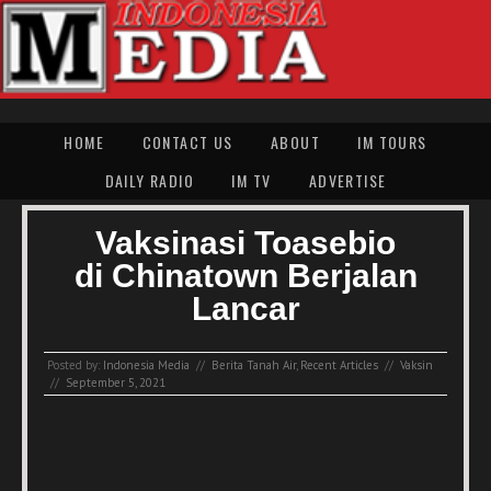
HOME
CONTACT US
ABOUT
IM TOURS
DAILY RADIO
IM TV
ADVERTISE
Vaksinasi Toasebio
di Chinatown Berjalan
Lancar
Posted by:
Indonesia Media
//
Berita Tanah Air
,
Recent Articles
//
Vaksin
//
September 5, 2021