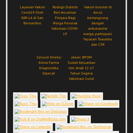
Layanan Vaksin
Rodrigo Duterte
Vaksin booster di
Covid19 Oleh
Beri Ancaman
Ancol
KJRI-LA di San
Penjara Bagi
berlangsung
Bernardino
Warga Penolak
dengan
Vaksinasi COVID-
antusiasme
19
warga, partisipasi
Yayasan Toasebio
dan CSR
Seluruh Direksi
okowi: BPOM
Kimia Farma
Sudah Keluarkan
Diagnostika
Izin, Anak 12-17
Dipecat
Tahun Segera
Vaksinasi Covid