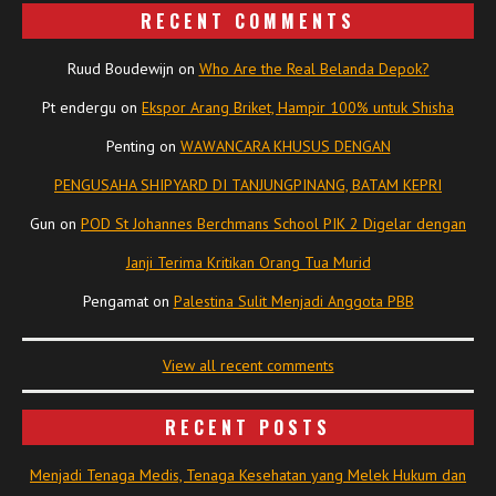
RECENT COMMENTS
Ruud Boudewijn
on
Who Are the Real Belanda Depok?
Pt endergu
on
Ekspor Arang Briket, Hampir 100% untuk Shisha
Penting
on
WAWANCARA KHUSUS DENGAN
PENGUSAHA SHIPYARD DI TANJUNGPINANG, BATAM KEPRI
Gun
on
POD St Johannes Berchmans School PIK 2 Digelar dengan
Janji Terima Kritikan Orang Tua Murid
Pengamat
on
Palestina Sulit Menjadi Anggota PBB
View all recent comments
RECENT POSTS
Menjadi Tenaga Medis, Tenaga Kesehatan yang Melek Hukum dan