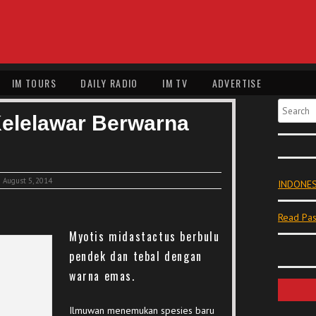
IM TOURS
DAILY RADIO
IM TV
ADVERTISE
Search
Kelelawar Berwarna
August 5, 2014
INDONES
Read Pas
Myotis midastactus berbulu
pendek dan tebal dengan
warna emas.
Ilmuwan menemukan spesies baru