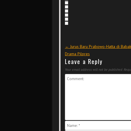
Post navigation
←
Jurus Baru Prabowo-Hatta di Babak
Drama Pilpres
Leave a Reply
Your email address will not be published.
Requi