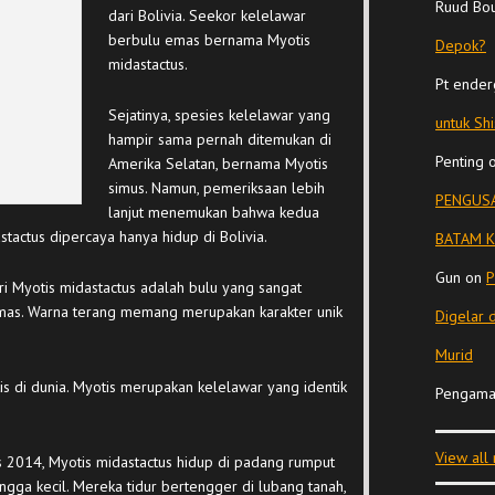
Ruud Bo
dari Bolivia. Seekor kelelawar
berbulu emas bernama Myotis
Depok?
midastactus.
Pt ender
Sejatinya, spesies kelelawar yang
untuk Sh
hampir sama pernah ditemukan di
Penting
Amerika Selatan, bernama Myotis
simus. Namun, pemeriksaan lebih
PENGUSA
lanjut menemukan bahwa kedua
tactus dipercaya hanya hidup di Bolivia.
BATAM K
Gun
on
P
ri Myotis midastactus adalah bulu yang sangat
mas. Warna terang memang merupakan karakter unik
Digelar 
Murid
is di dunia. Myotis merupakan kelelawar yang identik
Pengama
View all
s 2014, Myotis midastactus hidup di padang rumput
angga kecil. Mereka tidur bertengger di lubang tanah,