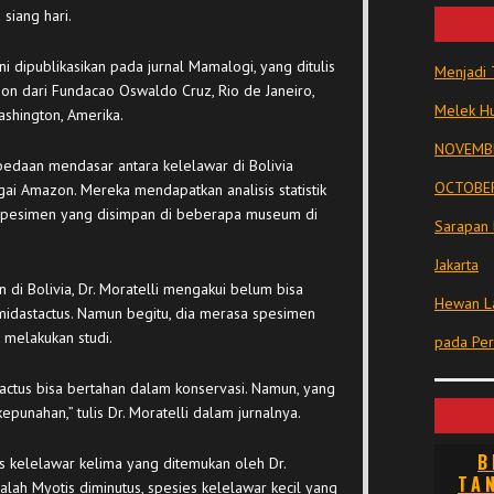
siang hari.
 dipublikasikan pada jurnal Mamalogi, yang ditulis
Menjadi 
lson dari Fundacao Oswaldo Cruz, Rio de Janeiro,
Melek Hu
Washington, Amerika.
NOVEMBE
edaan mendasar antara kelelawar di Bolivia
OCTOBER
ai Amazon. Mereka mendapatkan analisis statistik
 spesimen yang disimpan di beberapa museum di
Sarapan 
Jakarta
 di Bolivia, Dr. Moratelli mengakui belum bisa
Hewan La
midastactus. Namun begitu, dia merasa spesimen
 melakukan studi.
pada Pe
actus bisa bertahan dalam konservasi. Namun, yang
epunahan,” tulis Dr. Moratelli dalam jurnalnya.
B
s kelelawar kelima yang ditemukan oleh Dr.
TA
alah Myotis diminutus, spesies kelelawar kecil yang