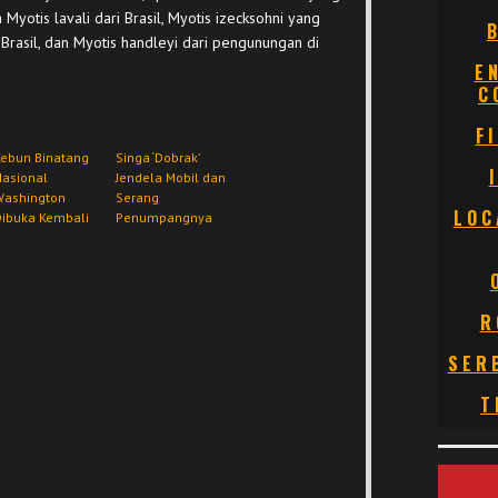
Myotis lavali dari Brasil, Myotis izecksohni yang
n Brasil, dan Myotis handleyi dari pengunungan di
E
C
F
Kebun Binatang
Singa ‘Dobrak’
Nasional
Jendela Mobil dan
Washington
Serang
LOC
Dibuka Kembali
Penumpangnya
R
SER
T