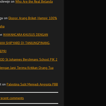
udewijn
on
Who Are the Real Belanda
gu
on
Ekspor Arang Briket, Hampir 100%
isha
on
WAWANCARA KHUSUS DENGAN
HA SHIPYARD DI TANJUNGPINANG,
EPRI
OD St Johannes Berchmans School PIK 2
dengan Janji Terima Kritikan Orang Tua
t
on
Palestina Sulit Menjadi Anggota PBB
 recent comments