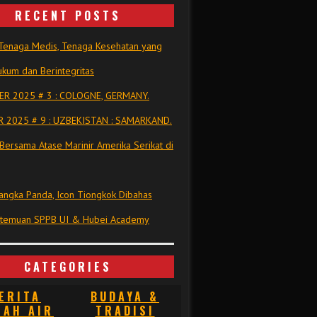
RECENT POSTS
Tenaga Medis, Tenaga Kesehatan yang
kum dan Berintegritas
R 2025 # 3 : COLOGNE, GERMANY.
 2025 # 9 : UZBEKISTAN : SAMARKAND.
Bersama Atase Marinir Amerika Serikat di
ngka Panda, Icon Tiongkok Dibahas
rtemuan SPPB UI & Hubei Academy
CATEGORIES
ERITA
BUDAYA &
NAH AIR
TRADISI