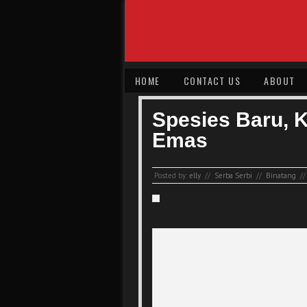
HOME
CONTACT US
ABOUT
Spesies Baru, 
Emas
Posted by:
elly
//
Serba Serbi
//
Binatang
//