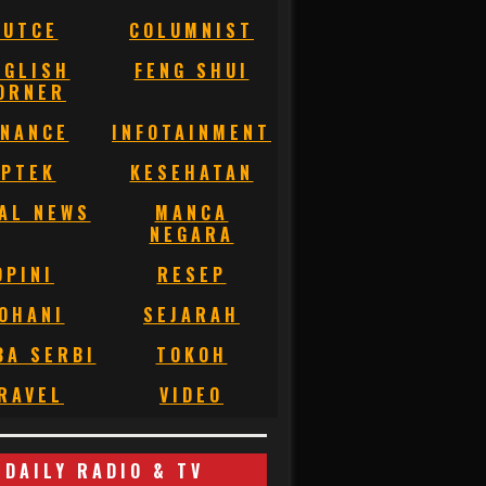
BUTCE
COLUMNIST
NGLISH
FENG SHUI
ORNER
INANCE
INFOTAINMENT
IPTEK
KESEHATAN
AL NEWS
MANCA
NEGARA
OPINI
RESEP
OHANI
SEJARAH
BA SERBI
TOKOH
RAVEL
VIDEO
DAILY RADIO & TV