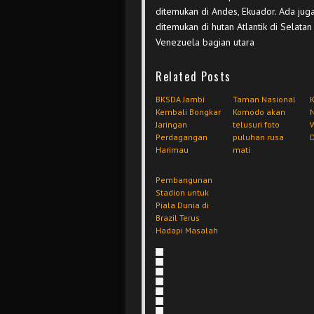
ditemukan di Andes, Ekuador. Ada juga 
ditemukan di hutan Atlantik di Selata
Venezuela bagian utara
Related Posts
BKSDA Jambi
Taman Nasional
Kembali Bongkar
Komodo akan
Jaringan
telusuri foto
Perdagangan
puluhan rusa
Harimau
mati
Pembangunan
Stadion untuk
Piala Dunia di
Brazil Terus
Hadapi Masalah