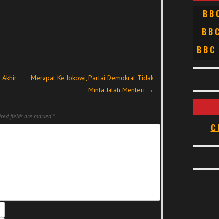
BB
BB
BBC
 Akhir
Merapat Ke Jokowi, Partai Demokrat Tidak
Minta Jatah Menteri
→
red fields are marked
*
C