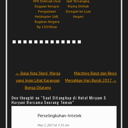
KPK Didesak Usut
Jadi Tersangka,
Dugaan Korupsi
Rizieq Shihab
Pengadaan
Dicegah ke Luar
Helikopter SAR,
Negeri
Rugikan Negara
Rp 130 Miliar
Post navigation
←
Balai Kota Steril, Warga
Marching Band dan Reog
yang Ingin Lihat Karangan
Meriahkan Hari Buruh 2017
→
Bunga Dilarang
One thought on “
Saat Ditangkap di Hotel Miryam S
Haryani Bersama Seorang Teman
”
Perselingkuhan-Intelek
May 1, 2017 at 5:31 am