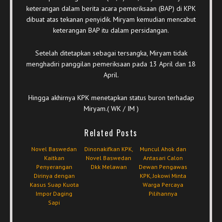
keterangan dalam berita acara pemeriksaan (BAP) di KPK
dibuat atas tekanan penyidik. Miryam kemudian mencabut
keterangan BAP itu dalam persidangan.
Setelah ditetapkan sebagai tersangka, Miryam tidak
menghadiri panggilan pemeriksaan pada 13 April dan 18
April.
Hingga akhirnya KPK menetapkan status buron terhadap
Miryam.( WK / IM )
Related Posts
Novel Baswedan
Dinonakifkan KPK,
Muncul Ahok dan
Kaitkan
Novel Baswedan
Antasari Calon
Penyerangan
Dkk Melawan
Dewan Pengawas
Dirinya dengan
KPK, Jokowi Minta
Kasus Suap Kuota
Warga Percaya
Impor Daging
Pilihannya
Sapi