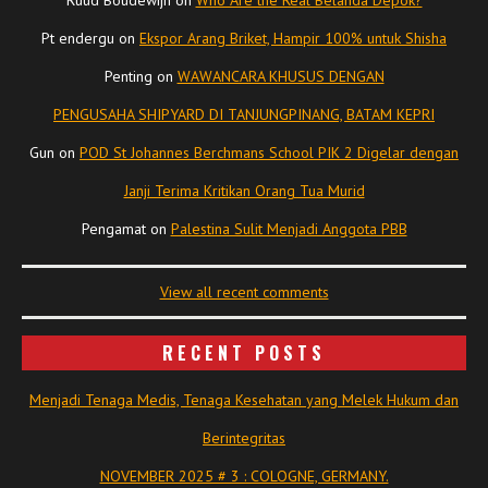
Ruud Boudewijn
on
Who Are the Real Belanda Depok?
Pt endergu
on
Ekspor Arang Briket, Hampir 100% untuk Shisha
Penting
on
WAWANCARA KHUSUS DENGAN
PENGUSAHA SHIPYARD DI TANJUNGPINANG, BATAM KEPRI
Gun
on
POD St Johannes Berchmans School PIK 2 Digelar dengan
Janji Terima Kritikan Orang Tua Murid
Pengamat
on
Palestina Sulit Menjadi Anggota PBB
View all recent comments
RECENT POSTS
Menjadi Tenaga Medis, Tenaga Kesehatan yang Melek Hukum dan
Berintegritas
NOVEMBER 2025 # 3 : COLOGNE, GERMANY.