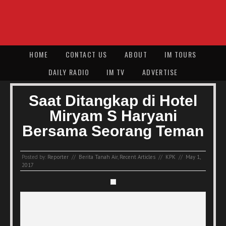
HOME
CONTACT US
ABOUT
IM TOURS
DAILY RADIO
IM TV
ADVERTISE
Saat Ditangkap di Hotel
Miryam S Haryani
Bersama Seorang Teman
Posted by:
Reporter
//
Berita Tanah Air
,
Recent Articles
//
KPK
//
May 1,
2017