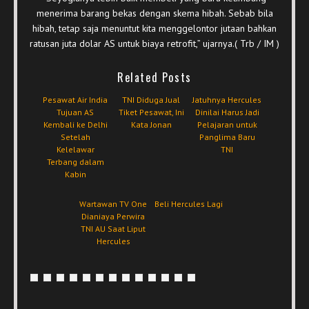
menerima barang bekas dengan skema hibah. Sebab bila
hibah, tetap saja menuntut kita menggelontor jutaan bahkan
ratusan juta dolar AS untuk biaya retrofit,” ujarnya.( Trb / IM )
Related Posts
Pesawat Air India
TNI Diduga Jual
Jatuhnya Hercules
Tujuan AS
Tiket Pesawat, Ini
Dinilai Harus Jadi
Kembali ke Delhi
Kata Jonan
Pelajaran untuk
Setelah
Panglima Baru
Kelelawar
TNI
Terbang dalam
Kabin
Wartawan TV One
Beli Hercules Lagi
Dianiaya Perwira
TNI AU Saat Liput
Hercules