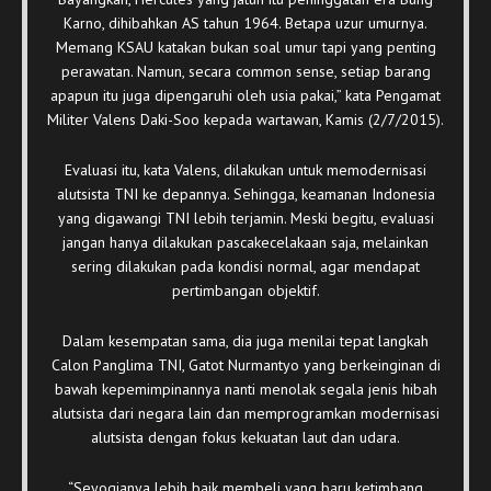
Karno, dihibahkan AS tahun 1964. Betapa uzur umurnya.
Memang KSAU katakan bukan soal umur tapi yang penting
perawatan. Namun, secara common sense, setiap barang
apapun itu juga dipengaruhi oleh usia pakai,” kata Pengamat
Militer Valens Daki-Soo kepada wartawan, Kamis (2/7/2015).
‎Evaluasi itu, kata Valens, dilakukan untuk memodernisasi
alutsista TNI ke depannya. Sehingga, keamanan Indonesia
yang digawangi TNI lebih terjamin. Meski begitu, evaluasi
jangan hanya dilakukan pascakecelakaan saja, melainkan
sering dilakukan pada kondisi normal, agar mendapat
pertimbangan objektif.
Dalam kesempatan sama, dia juga menilai tepat langkah
Calon Panglima TNI, Gatot Nurmantyo yang berkeinginan di
bawah kepemimpinannya nanti menolak segala jenis hibah
alutsista dari negara lain dan memprogramkan modernisasi
alutsista dengan fokus kekuatan laut dan udara.
“Seyogianya lebih baik membeli yang baru ketimbang