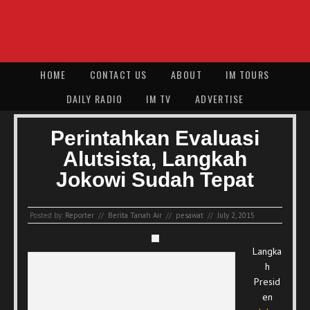
HOME
CONTACT US
ABOUT
IM TOURS
DAILY RADIO
IM TV
ADVERTISE
Perintahkan Evaluasi
Alutsista, Langkah
Jokowi Sudah Tepat
Posted by:
Reporter
//
Berita Tanah Air
//
pesawat
//
July 2, 2015
Langka
h
Presid
en