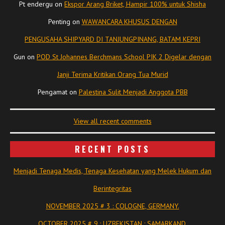
Pt endergu
on
Ekspor Arang Briket, Hampir 100% untuk Shisha
Penting
on
WAWANCARA KHUSUS DENGAN
PENGUSAHA SHIPYARD DI TANJUNGPINANG, BATAM KEPRI
Gun
on
POD St Johannes Berchmans School PIK 2 Digelar dengan
Janji Terima Kritikan Orang Tua Murid
Pengamat
on
Palestina Sulit Menjadi Anggota PBB
View all recent comments
RECENT POSTS
Menjadi Tenaga Medis, Tenaga Kesehatan yang Melek Hukum dan
Berintegritas
NOVEMBER 2025 # 3 : COLOGNE, GERMANY.
OCTOBER 2025 # 9 : UZBEKISTAN : SAMARKAND.