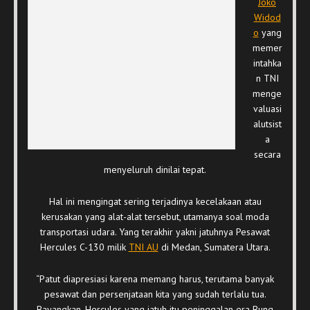
Joko
Widod
o
yang
memer
intahka
n TNI
menge
valuasi
alutsist
a
secara
menyeluruh dinilai tepat.
Hal ini mengingat sering terjadinya kecelakaan atau
kerusakan yang alat-alat tersebut, utamanya soal moda
transportasi udara. Yang terakhir yakni jatuhnya Pesawat
Hercules C-130 milik
TNI AU
di Medan, Sumatera Utara.
“Patut diapresiasi karena memang harus, terutama banyak
pesawat dan persenjataan kita yang sudah terlalu tua.
Bayangkan, Hercules yang jatuh itu peninggalan era Bung