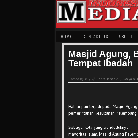
HOME
CONTACT US
ABOUT
Masjid Agung, 
Tempat Ibadah
Posted by:
elly
//
Berita Tanah Air
,
Budaya & T
Hal itu pun terjadi pada Masjid Agun
pemerintahan Kesultanan Palembang,
Sebagai kota yang penduduknya
mayoritas Islam, Masjid Agung Pale