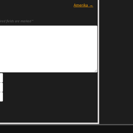
Amerika
→
red fields are marked
*