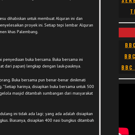
SER
T
esu dihabiskan untuk membuat Alquran ini dan
enyelesaikan proyek ini. Setiap tepi lembar Alquran
namen khas Palembang.
BB
BB
yakni penyediaan buka bersama. Buka bersama ini
at dari papan) lengkap dengan lauk-pauknya.
BBC
 orang. Buka bersama pun benar-benar dinikmati
. ”Setiap harinya, disiapkan buka bersama untuk 500
gelola masjid ditambah sumbangan dari masyarakat
ulang ini tidak ada lagi; yang ada adalah disiapkan
kus. Biasanya, disiapkan 400 nasi bungkus ditambah