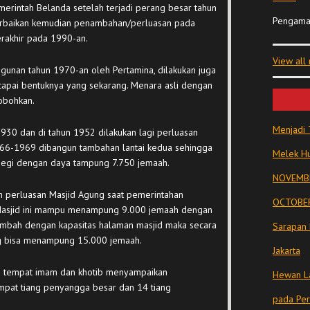
erintah Belanda setelah terjadi perang besar tahun
Pengama
erbaikan kemudian penambahan/perluasan pada
erakhir pada 1990-an.
View all
unan tahun 1970-an oleh Pertamina, dilakukan juga
pai bentuknya yang sekarang. Menara asli dengan
obohkan.
Menjadi 
1930 dan di tahun 1952 dilakukan lagi perluasan
966-1969 dibangun tambahan lantai kedua sehingga
Melek Hu
segi dengan daya tampung 7.750 jemaah.
NOVEMBE
 perluasan Masjid Agung saat pemerintahan
OCTOBER
 Masjid ini mampu menampung 9.000 jemaah dengan
tambah dengan kapasitas halaman masjid maka secara
Sarapan 
g bisa menampung 15.000 jemaah.
Jakarta
n tempat imam dan khotib menyampaikan
Hewan La
empat tiang penyangga besar dan 14 tiang
pada Pe