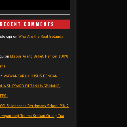
RECENT COMMENTS
udewijn
on
Who Are the Real Belanda
gu
on
Ekspor Arang Briket, Hampir 100%
isha
on
WAWANCARA KHUSUS DENGAN
HA SHIPYARD DI TANJUNGPINANG,
EPRI
OD St Johannes Berchmans School PIK 2
dengan Janji Terima Kritikan Orang Tua