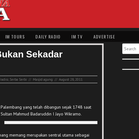
IM TOURS
DAILY RADIO
IM TV
ADVERTISE
Search
Bukan Sekadar
radisi
,
Serba Serbi
//
Masjid agung
//
August 28, 2011
g Palembang yang telah dibangun sejak 1748 saat
 Sultan Mahmud Badaruddin I Jayo Wikramo.
mbang memang merupakan sentral utama sebagai