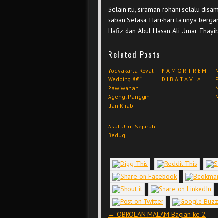
Selain itu, siraman rohani selalu dis
saban Selasa. Hari-hari lainnya berg
Hafiz dan Abul Hasan Ali Umar Thayib
Related Posts
Yogyakarta Royal
P A M O R T R E M
Wedding â€“
D I B A T A V I A
P
Pawiwahan
M
Ageng: Panggih
dan Kirab
Asal Usul Sejarah
Bedug
Post navigation
←
OBROLAN MALAM Bagian ke-2