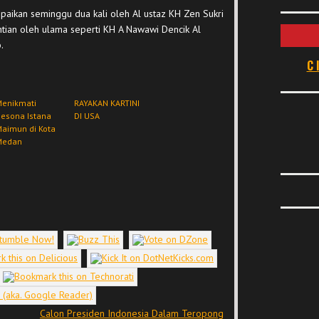
ampaikan seminggu dua kali oleh Al ustaz KH Zen Sukri
antian oleh ulama seperti KH A Nawawi Dencik Al
.
C
Menikmati
RAYAKAN KARTINI
esona Istana
DI USA
aimun di Kota
Medan
Calon Presiden Indonesia Dalam Teropong