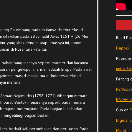
 Agung Palembang pada mulanya disebut Masjid
ni dilakukan pada 28 Jumadil Awal 1151 H (26 Mei
Ruud Bo
tur yang khas dengan atap limasnya ini, konon
Depok?
sar di Nusantara kala itu.
Pt ender
a bahan bangunannya seperti marmer dan kacanya
untuk Sh
u daerah pengekspor marmer adalah Eropa. Pada awal
mana masjid-masjid tua di Indonesia, Masjid
Penting
nyai menara.
PENGUSA
n Ahmad Najamudin (1758-1774) dibangun menara
BATAM K
ah barat. Bentuk menaranya seperti pada menara
berujung melengkung. Pada bagian luar badan
Gun
on
P
 mengelilingi bagian badan.
Digelar 
lami berkali-kali perombakan dan perluasan. Pada
Murid