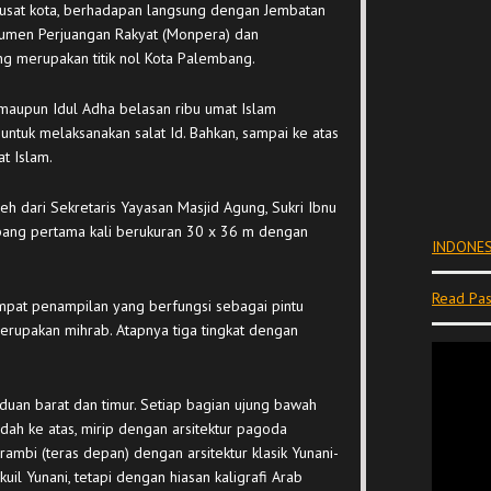
 pusat kota, berhadapan langsung dengan Jembatan
men Perjuangan Rakyat (Monpera) dan
g merupakan titik nol Kota Palembang.
ri maupun Idul Adha belasan ribu umat Islam
untuk melaksanakan salat Id. Bahkan, sampai ke atas
t Islam.
h dari Sekretaris Yayasan Masjid Agung, Sukri Ibnu
ang pertama kali berukuran 30 x 36 m dengan
INDONES
Read Pas
empat penampilan yang berfungsi sebagai pintu
merupakan mihrab. Atapnya tiga tingkat dengan
aduan barat dan timur. Setiap bagian ujung bawah
ah ke atas, mirip dengan arsitektur pagoda
rambi (teras depan) dengan arsitektur klasik Yunani-
uil Yunani, tetapi dengan hiasan kaligrafi Arab