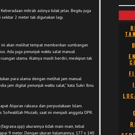
 Keberadaan mihrab aslinya tidak jelas. Begitu juga
sekitar 2 meter tak digunakan lagi.
B
TA
d ini akan melihat tempat memberikan sumbangan
us. Ada juga penunjuk waktu salat manual
E
ruangan utama. Alatnya masih berdiri, meskipun tak
C
F
tentukan para ulama dengan melihat jam manual
ia jam digital penunjuk waktu salat,” kata Sukri Ibnu
LOC
terdapat Alquran raksasa dan perpustakaan Islam.
s Sofwatillah Mozaib, saat ini menjadi anggota DPR.
R
 (fagraea.spp) ukurannya tidak main-main, tebal
apai 9 meter. Dengan ukuran halamannya, 177 x 140